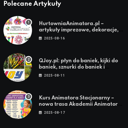
Polecane Artykuły
HurtowniaAnimatora.pl –
artykuły imprezowe, dekoracje,
stroje i akcesoria dla animatorów
2025-08-16
QJoy.pl: płyn do baniek, kijki do
baniek, sznurki do baniek i
zestawy do baniek
2025-08-11
Kurs Animatora Stacjonarny –
nowa trasa Akademii Animatora
– jesień 2025
2025-08-17