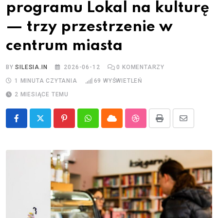
programu Lokal na kulturę
— trzy przestrzenie w
centrum miasta
BY
SILESIA.IN
2026-06-12
0
KOMENTARZY
1 MINUTA CZYTANIA
69
WYŚWIETLEŃ
2 MIESIĄCE TEMU
Pinterest
Whatsapp
Cloud
StumbleUpon
Print
Share
via
Email