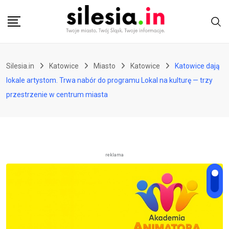
Skip
to
content
Silesia.in
Katowice
Miasto
Katowice
Katowice dają
lokale artystom. Trwa nabór do programu Lokal na kulturę — trzy
przestrzenie w centrum miasta
reklama