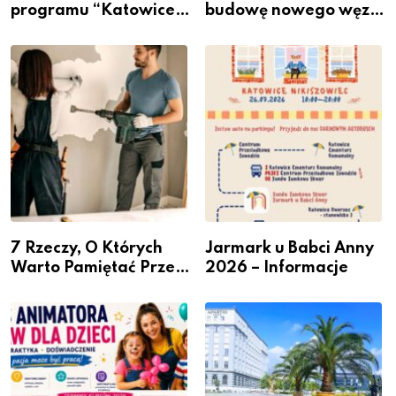
programu “Katowice
budowę nowego węzła
Miastem Fachowców”
przesiadkowego w
– nabór dla
Podlesiu
przedsiębiorców
7 Rzeczy, O Których
Jarmark u Babci Anny
Warto Pamiętać Przed
2026 – Informacje
Remontem Mieszkania