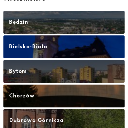
Będzin
Bielsko-Biała
Bytom
Chorzów
Dąbrowa Górnicza