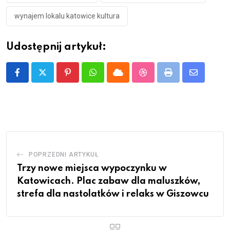
wynajem lokalu katowice kultura
Udostępnij artykuł:
Pinterest
Whatsapp
Cloud
StumbleUpon
Print
Share
via
Email
POPRZEDNI ARTYKUŁ
Trzy nowe miejsca wypoczynku w
Katowicach. Plac zabaw dla maluszków,
strefa dla nastolatków i relaks w Giszowcu