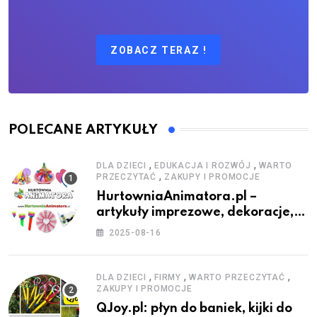
ZOBACZ TERAZ !
POLECANE ARTYKUŁY
,
,
DLA DZIECI
EDUKACJA I ROZWÓJ
WARTO
,
PRZECZYTAĆ
ZAKUPY I PROMOCJE
HurtowniaAnimatora.pl –
artykuły imprezowe, dekoracje,
stroje i akcesoria dla animatorów
2025-08-16
,
,
,
DLA DZIECI
FIRMY
WARTO PRZECZYTAĆ
ZAKUPY I PROMOCJE
QJoy.pl: płyn do baniek, kijki do