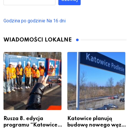
Godzina po godzinie
Na 16 dni
WIADOMOŚCI LOKALNE
Rusza 8. edycja
Katowice planują
programu “Katowice
budowę nowego węzła