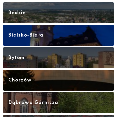
Będzin
Bielsko-Biała
Bytom
Chorzów
Dąbrowa Górnicza