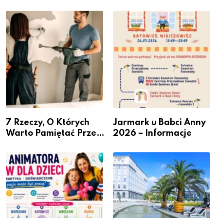
Miastem Fachowców”
przesiadkowego w
– nabór dla
Podlesiu
przedsiębiorców
7 Rzeczy, O Których
Jarmark u Babci Anny
Warto Pamiętać Przed
2026 – Informacje
Remontem Mieszkania