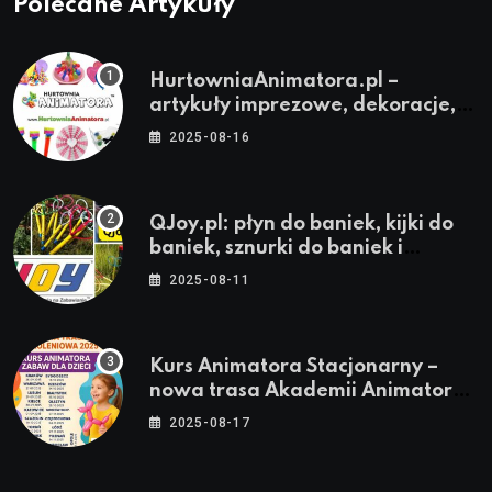
Polecane Artykuły
HurtowniaAnimatora.pl –
artykuły imprezowe, dekoracje,
stroje i akcesoria dla animatorów
2025-08-16
QJoy.pl: płyn do baniek, kijki do
baniek, sznurki do baniek i
zestawy do baniek
2025-08-11
Kurs Animatora Stacjonarny –
nowa trasa Akademii Animatora
– jesień 2025
2025-08-17