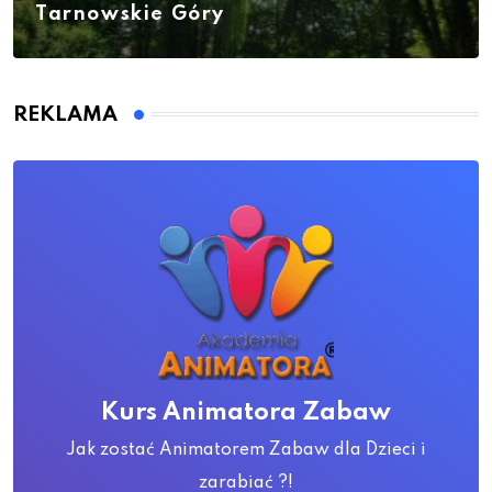
Tarnowskie Góry
REKLAMA
Kurs Animatora Zabaw
Jak zostać Animatorem Zabaw dla Dzieci i
zarabiać ?!