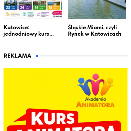
Katowice:
Śląskie Miami, czyli
jednodniowy kurs
Rynek w Katowicach
przygotuje do pracy
animatora zabaw dla
dzieci
REKLAMA