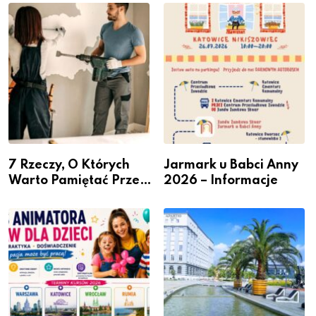
– nabór dla
Podlesiu
przedsiębiorców
7 Rzeczy, O Których
Jarmark u Babci Anny
Warto Pamiętać Przed
2026 – Informacje
Remontem Mieszkania