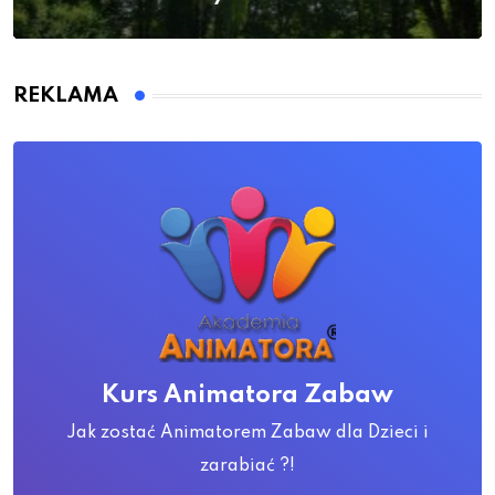
REKLAMA
Kurs Animatora Zabaw
Jak zostać Animatorem Zabaw dla Dzieci i
zarabiać ?!