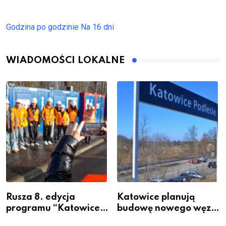
Godzina po godzinie
Na 16 dni
WIADOMOŚCI LOKALNE
Rusza 8. edycja
Katowice planują
programu “Katowice
budowę nowego węzła
Miastem Fachowców”
przesiadkowego w