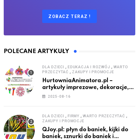
ZOBACZ TERAZ !
POLECANE ARTYKUŁY
,
,
DLA DZIECI
EDUKACJA I ROZWÓJ
WARTO
,
PRZECZYTAĆ
ZAKUPY I PROMOCJE
HurtowniaAnimatora.pl –
artykuły imprezowe, dekoracje,
stroje i akcesoria dla animatorów
2025-08-16
,
,
,
DLA DZIECI
FIRMY
WARTO PRZECZYTAĆ
ZAKUPY I PROMOCJE
QJoy.pl: płyn do baniek, kijki do
baniek, sznurki do baniek i