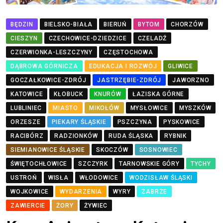
BĘDZIN
BIELSKO-BIAŁA
BIERUŃ
BYTOM
CHORZÓW
CIESZYN
CZECHOWICE-DZIEDZICE
CZELADŹ
CZERWIONKA-LESZCZYNY
CZĘSTOCHOWA
DĄBROWA GÓRNICZA
EDUKACJA I ROZWÓJ
GLIWICE
GOCZAŁKOWICE-ZDRÓJ
JASTRZĘBIE-ZDRÓJ
JAWORZNO
KATOWICE
KŁOBUCK
KNURÓW
ŁAZISKA GÓRNE
LUBLINIEC
MIASTO
MIKOŁÓW
MYSŁOWICE
MYSZKÓW
ORZESZE
PIEKARY ŚLĄSKIE
PSZCZYNA
PYSKOWICE
RACIBÓRZ
RADZIONKÓW
RUDA ŚLĄSKA
RYBNIK
SIEMIANOWICE ŚLĄSKIE
SKOCZÓW
SOSNOWIEC
ŚWIĘTOCHŁOWICE
SZCZYRK
TARNOWSKIE GÓRY
TYCHY
USTROŃ
WISŁA
WŁODOWICE
WODZISŁAW ŚLĄSKI
WOJKOWICE
WYDARZENIA
WYRY
ZABRZE
ZAWIERCIE
ŻORY
ŻYWIEC