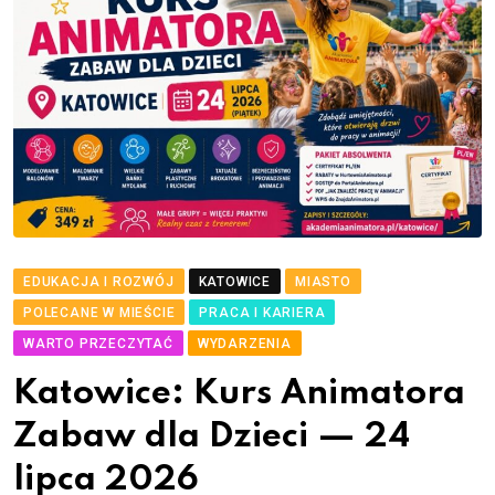
EDUKACJA I ROZWÓJ
KATOWICE
MIASTO
POLECANE W MIEŚCIE
PRACA I KARIERA
WARTO PRZECZYTAĆ
WYDARZENIA
Katowice: Kurs Animatora
Zabaw dla Dzieci — 24
lipca 2026