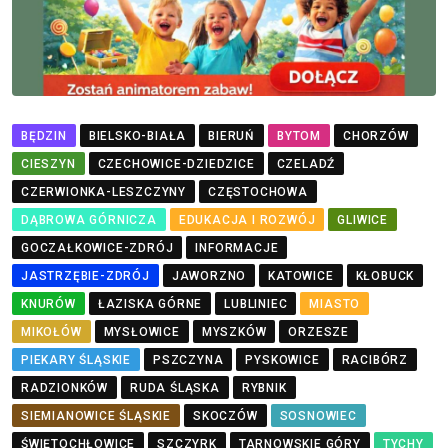
BĘDZIN
BIELSKO-BIAŁA
BIERUŃ
BYTOM
CHORZÓW
CIESZYN
CZECHOWICE-DZIEDZICE
CZELADŹ
CZERWIONKA-LESZCZYNY
CZĘSTOCHOWA
DĄBROWA GÓRNICZA
EDUKACJA I ROZWÓJ
GLIWICE
GOCZAŁKOWICE-ZDRÓJ
INFORMACJE
JASTRZĘBIE-ZDRÓJ
JAWORZNO
KATOWICE
KŁOBUCK
KNURÓW
ŁAZISKA GÓRNE
LUBLINIEC
MIASTO
MIKOŁÓW
MYSŁOWICE
MYSZKÓW
ORZESZE
PIEKARY ŚLĄSKIE
PSZCZYNA
PYSKOWICE
RACIBÓRZ
RADZIONKÓW
RUDA ŚLĄSKA
RYBNIK
SIEMIANOWICE ŚLĄSKIE
SKOCZÓW
SOSNOWIEC
ŚWIĘTOCHŁOWICE
SZCZYRK
TARNOWSKIE GÓRY
TYCHY