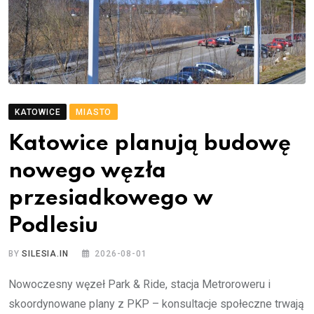
KATOWICE
MIASTO
Katowice planują budowę
nowego węzła
przesiadkowego w
Podlesiu
BY
SILESIA.IN
2026-08-01
Nowoczesny węzeł Park & Ride, stacja Metroroweru i
skoordynowane plany z PKP – konsultacje społeczne trwają