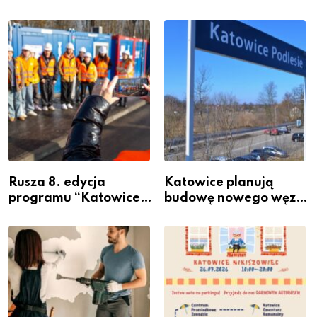
Rusza 8. edycja
Katowice planują
programu “Katowice
budowę nowego węzła
Miastem Fachowców”
przesiadkowego w
– nabór dla
Podlesiu
przedsiębiorców