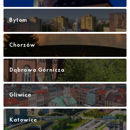
Bytom
Chorzów
Dąbrowa Górnicza
Gliwice
Katowice