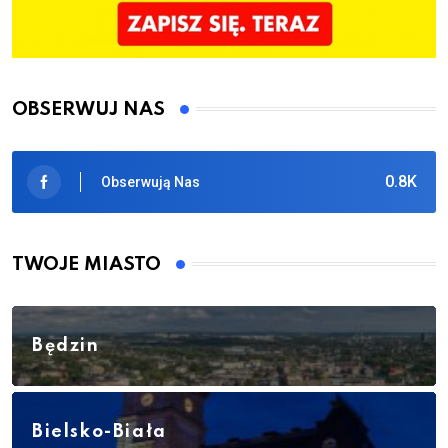
OBSERWUJ NAS
0.8K
Obserwują Nas
TWOJE MIASTO
Będzin
Bielsko-Biała