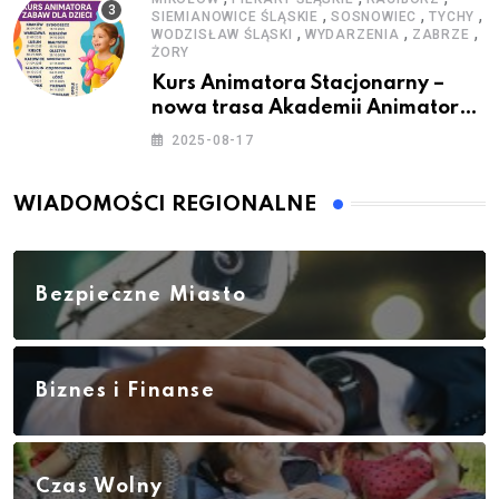
,
,
,
SIEMIANOWICE ŚLĄSKIE
SOSNOWIEC
TYCHY
,
,
,
WODZISŁAW ŚLĄSKI
WYDARZENIA
ZABRZE
ŻORY
Kurs Animatora Stacjonarny –
nowa trasa Akademii Animatora
– jesień 2025
2025-08-17
WIADOMOŚCI REGIONALNE
Bezpieczne Miasto
Biznes i Finanse
Czas Wolny