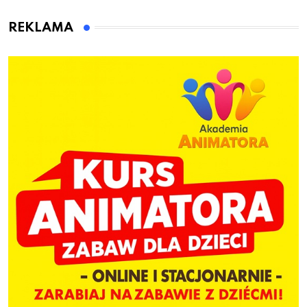
animatora zabaw dla
dzieci
REKLAMA