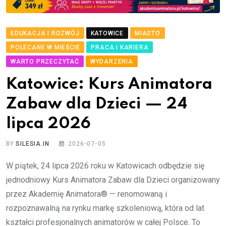
EDUKACJA I ROZWÓJ
KATOWICE
MIASTO
POLECANE W MIEŚCIE
PRACA I KARIERA
WARTO PRZECZYTAĆ
WYDARZENIA
Katowice: Kurs Animatora
Zabaw dla Dzieci — 24
lipca 2026
BY
SILESIA.IN
2026-07-05
W piątek, 24 lipca 2026 roku w Katowicach odbędzie się
jednodniowy Kurs Animatora Zabaw dla Dzieci organizowany
przez Akademię Animatora® — renomowaną i
rozpoznawalną na rynku markę szkoleniową, która od lat
kształci profesjonalnych animatorów w całej Polsce. To