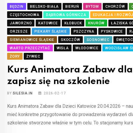
BĘDZIN
BIELSKO-BIAŁA
BIERUŃ
BYTOM
CHORZÓW
CZĘSTOCHOWA
DĄBROWA GÓRNICZA
EDUKACJA I ROZWÓ
JAWORZNO
KATOWICE
KŁOBUCK
KNURÓW
ŁAZISKA G
ORZESZE
PIEKARY ŚLĄSKIE
PSZCZYNA
PYSKOWICE
R
SIEMIANOWICE ŚLĄSKIE
SKOCZÓW
SOSNOWIEC
ŚWIĘTOC
WARTO PRZECZYTAĆ
WISŁA
WŁODOWICE
WODZISŁAW Ś
ŻORY
ŻYWIEC
Kurs Animatora Zabaw dla
zapisz się na szkolenie
BY
SILESIA.IN
2026-02-17
Kurs Animatora Zabaw dla Dzieci Katowice 20.04.2026 – nauk
mieć konkretne przygotowanie do prowadzenia wydarzeń dla 
szkolenie stworzone właśnie w tym celu. To stacjonarny kur