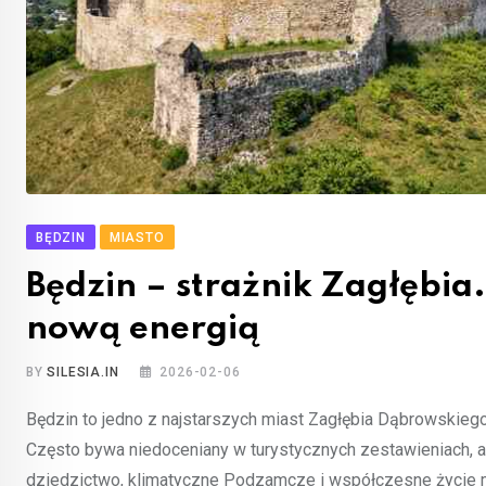
BĘDZIN
MIASTO
Będzin – strażnik Zagłębia.
nową energią
BY
SILESIA.IN
2026-02-06
Będzin to jedno z najstarszych miast Zagłębia Dąbrowskieg
Często bywa niedoceniany w turystycznych zestawieniach, a 
dziedzictwo, klimatyczne Podzamcze i współczesne życie mi