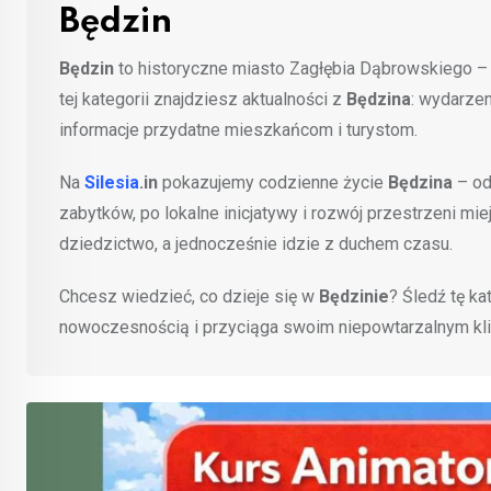
Będzin
Będzin
to historyczne miasto Zagłębia Dąbrowskiego – p
tej kategorii znajdziesz aktualności z
Będzina
: wydarzen
informacje przydatne mieszkańcom i turystom.
Na
Silesia
.in
pokazujemy codzienne życie
Będzina
– od
zabytków, po lokalne inicjatywy i rozwój przestrzeni mi
dziedzictwo, a jednocześnie idzie z duchem czasu.
Chcesz wiedzieć, co dzieje się w
Będzinie
? Śledź tę ka
nowoczesnością i przyciąga swoim niepowtarzalnym kl