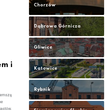
Chorzów
Dąbrowa Górnicza
Gliwice
em i
Katowice
Rybnik
zemszą.
ne
iastów,