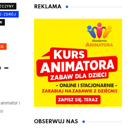
animatora
REKLAMA
ZCZYNY
zabaw dla
E-ZDRÓJ
dzieci
W
IE
 –
animator i
to
OBSERWUJ NAS