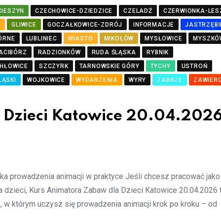
CIESZYN
CZECHOWICE-DZIEDZICE
CZELADŹ
CZERWIONKA-LES
J
GLIWICE
GOCZAŁKOWICE-ZDRÓJ
INFORMACJE
JASTRZĘBI
ÓRNE
LUBLINIEC
MIASTO
MIKOŁÓW
MYSŁOWICE
MYSZKÓ
ACIBÓRZ
RADZIONKÓW
RUDA ŚLĄSKA
RYBNIK
HŁOWICE
SZCZYRK
TARNOWSKIE GÓRY
TYCHY
USTROŃ
LĄSKI
WOJKOWICE
WYDARZENIA
WYRY
ZABRZE
ZAWIERC
 Dzieci Katowice 20.04.2026
a prowadzenia animacji w praktyce Jeśli chcesz pracować jako 
dzieci, Kurs Animatora Zabaw dla Dzieci Katowice 20.04.2026 
s, w którym uczysz się prowadzenia animacji krok po kroku – od