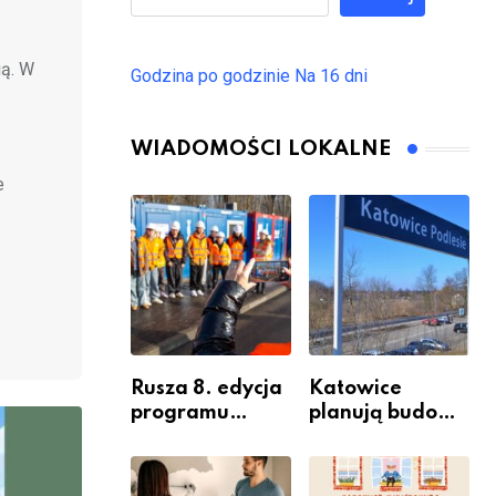
ią. W
Godzina po godzinie
Na 16 dni
WIADOMOŚCI LOKALNE
e
Rusza 8. edycja
Katowice
programu
planują budowę
“Katowice
nowego węzła
Miastem
przesiadkoweg
Fachowców” –
o w Podlesiu