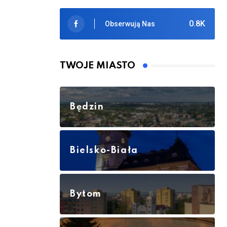
0.8K
Obserwują Nas
TWOJE MIASTO
Będzin
Bielsko-Biała
Bytom