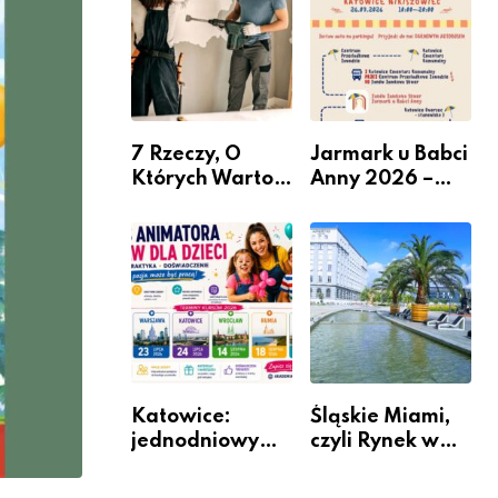
nabór dla
przedsiębiorców
7 Rzeczy, O
Jarmark u Babci
Których Warto
Anny 2026 –
Pamiętać Przed
Informacje
Remontem
Mieszkania
Katowice:
Śląskie Miami,
jednodniowy
czyli Rynek w
kurs przygotuje
Katowicach
do pracy