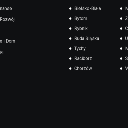
●
●
inanse
Bielsko-Biała
M
●
●
Bytom
Ż
 Rozwój
●
●
Rybnik
C
●
●
Ruda Śląska
U
e i Dom
●
●
Tychy
M
ja
●
●
Racibórz
S
●
●
Chorzów
W