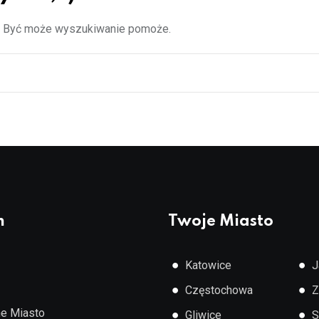
z. Być może wyszukiwanie pomoże.
n
Twoje Miasto
●
●
Katowice
J
●
●
Częstochowa
Z
e Miasto
●
●
Gliwice
S