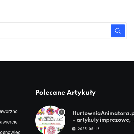
Polecane Artykuły
aworzno
HurtowniaAnimatora.p
– artykuły imprezowe,
awiercie
dekoracje, stroje i
2025-08-16
osnowiec
akcesoria dla