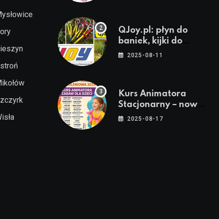
animatorów
ysłowice
QJoy.pl: płyn do
ory
baniek, kijki do
ieszyn
baniek, sznurki do
2025-08-11
baniek i zestawy do
stroń
baniek
ikołów
Kurs Animatora
zczyrk
Stacjonarny – nowa
trasa Akademii
isła
2025-08-17
Animatora – jesień
2025