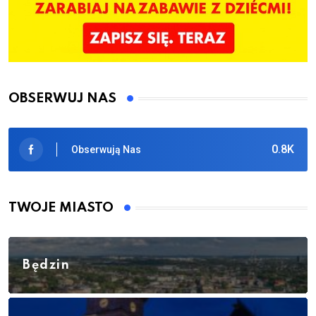
OBSERWUJ NAS
0.8K
Obserwują Nas
TWOJE MIASTO
Będzin