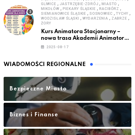
,
,
,
GLIWICE
JASTRZĘBIE-ZDRÓJ
MIASTO
,
,
,
MIKOŁÓW
PIEKARY ŚLĄSKIE
RACIBÓRZ
,
,
,
SIEMIANOWICE ŚLĄSKIE
SOSNOWIEC
TYCHY
,
,
,
WODZISŁAW ŚLĄSKI
WYDARZENIA
ZABRZE
ŻORY
Kurs Animatora Stacjonarny –
nowa trasa Akademii Animatora
– jesień 2025
2025-08-17
WIADOMOŚCI REGIONALNE
Bezpieczne Miasto
Biznes i Finanse