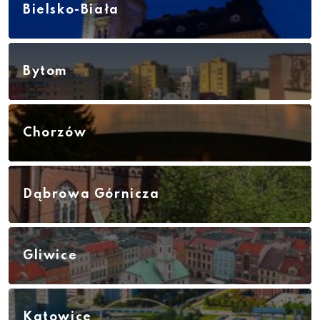
Bielsko-Biała
Bytom
Chorzów
Dąbrowa Górnicza
Gliwice
Katowice