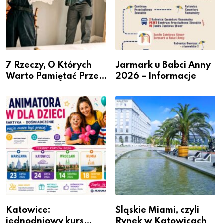
7 Rzeczy, O Których
Jarmark u Babci Anny
Warto Pamiętać Przed
2026 – Informacje
Remontem Mieszkania
Katowice:
Śląskie Miami, czyli
jednodniowy kurs
Rynek w Katowicach