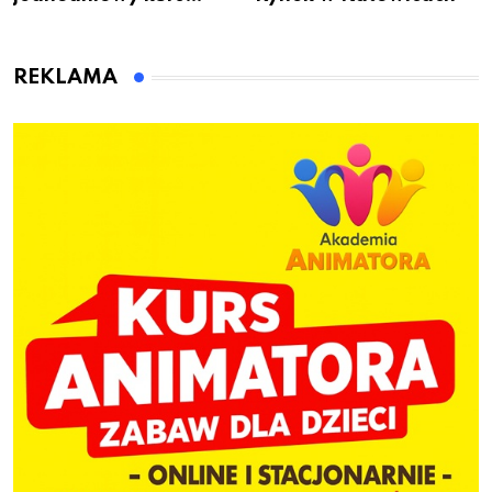
przygotuje do pracy
animatora zabaw dla
dzieci
REKLAMA