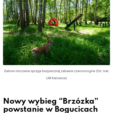
Zielone otoczenie sprzyja bezpiecznej zabawie czworonogów (fot. mat.
UM Katowice)
Nowy wybieg “Brzózka”
powstanie w Bogucicach