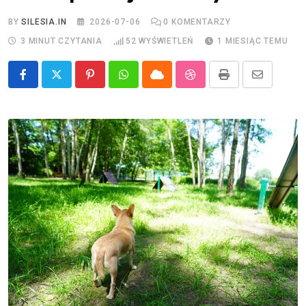
BY
SILESIA.IN
2026-07-06
0
KOMENTARZY
3 MINUT CZYTANIA
52
WYŚWIETLEŃ
1 MIESIĄC TEMU
Pinterest
Whatsapp
Cloud
StumbleUpon
Print
Share
via
Email