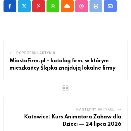
Pinterest
Whatsapp
Cloud
StumbleUpon
Print
Share
via
Email
POPRZEDNI ARTYKUŁ
MiastoFirm.pl – katalog firm, w którym
mieszkańcy Śląska znajdują lokalne firmy
NASTĘPNY ARTYKUŁ
Katowice: Kurs Animatora Zabaw dla
Dzieci — 24 lipca 2026