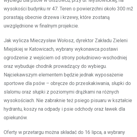
wybiegu dla psów w Giszowcu, przy ul. Mysłowickiej, na
wysokości budynku nr 47. Teren o powierzchni około 300 m2
porastają obecnie drzewa i krzewy, które zostaną
uwzględnione w finalnym projekcie.
Jak wylicza Mieczysław Wołosz, dyrektor Zakładu Zieleni
Miejskiej w Katowicach, wybrany wykonawca postawi
ogrodzenie z wejściem od strony południowo-wschodniej
oraz wybuduje chodnik prowadzący do wybiegu.
Najciekawszym elementem będzie jednak wyposażenie
sportowe dla psów – obręcze do przeskakiwania, słupki do
slalomu oraz słupki z poziomymi drążkami na różnych
wysokościach. Nie zabraknie też psiego pisuaru w kształcie
hydrantu, koszy na odpady i psie odchody oraz ławek dla
opiekunów.
Oferty w przetargu można składać do 16 lipca, a wybrany