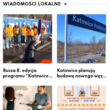
WIADOMOŚCI LOKALNE
Rusza 8. edycja
Katowice planują
programu “Katowice
budowę nowego węzła
Miastem Fachowców”
przesiadkowego w
– nabór dla
Podlesiu
przedsiębiorców