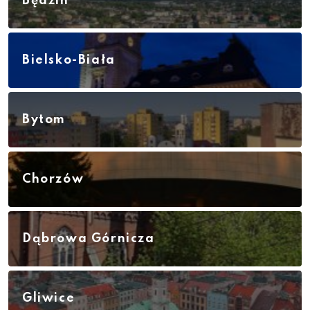
Będzin
Bielsko-Biała
Bytom
Chorzów
Dąbrowa Górnicza
Gliwice