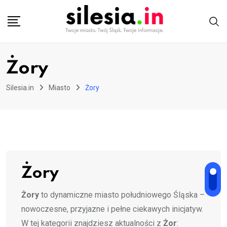
Skip
to
content
Żory
Silesia.in
Miasto
Żory
Żory
Żory
to dynamiczne miasto południowego Śląska –
nowoczesne, przyjazne i pełne ciekawych inicjatyw.
W tej kategorii znajdziesz aktualności z
Żor
: