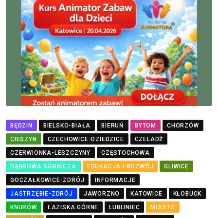
BĘDZIN
BIELSKO-BIAŁA
BIERUŃ
BYTOM
CHORZÓW
CIESZYN
CZECHOWICE-DZIEDZICE
CZELADŹ
CZERWIONKA-LESZCZYNY
CZĘSTOCHOWA
DĄBROWA GÓRNICZA
EDUKACJA I ROZWÓJ
GLIWICE
GOCZAŁKOWICE-ZDRÓJ
INFORMACJE
JASTRZĘBIE-ZDRÓJ
JAWORZNO
KATOWICE
KŁOBUCK
KNURÓW
ŁAZISKA GÓRNE
LUBLINIEC
MIASTO