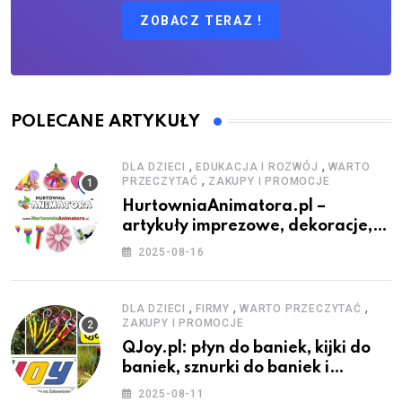
ZOBACZ TERAZ !
POLECANE ARTYKUŁY
,
,
DLA DZIECI
EDUKACJA I ROZWÓJ
WARTO
,
PRZECZYTAĆ
ZAKUPY I PROMOCJE
HurtowniaAnimatora.pl –
artykuły imprezowe, dekoracje,
stroje i akcesoria dla animatorów
2025-08-16
,
,
,
DLA DZIECI
FIRMY
WARTO PRZECZYTAĆ
ZAKUPY I PROMOCJE
QJoy.pl: płyn do baniek, kijki do
baniek, sznurki do baniek i
zestawy do baniek
2025-08-11