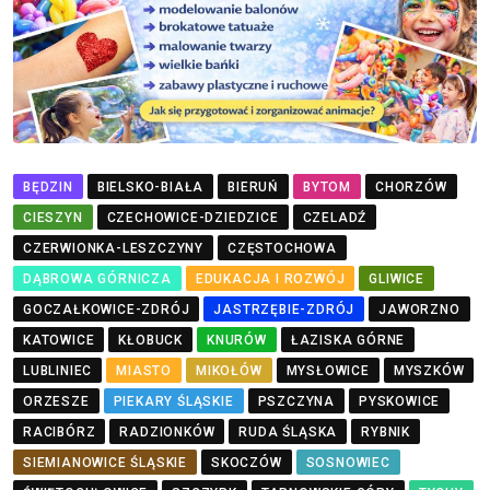
BĘDZIN
BIELSKO-BIAŁA
BIERUŃ
BYTOM
CHORZÓW
CIESZYN
CZECHOWICE-DZIEDZICE
CZELADŹ
CZERWIONKA-LESZCZYNY
CZĘSTOCHOWA
DĄBROWA GÓRNICZA
EDUKACJA I ROZWÓJ
GLIWICE
GOCZAŁKOWICE-ZDRÓJ
JASTRZĘBIE-ZDRÓJ
JAWORZNO
KATOWICE
KŁOBUCK
KNURÓW
ŁAZISKA GÓRNE
LUBLINIEC
MIASTO
MIKOŁÓW
MYSŁOWICE
MYSZKÓW
ORZESZE
PIEKARY ŚLĄSKIE
PSZCZYNA
PYSKOWICE
RACIBÓRZ
RADZIONKÓW
RUDA ŚLĄSKA
RYBNIK
SIEMIANOWICE ŚLĄSKIE
SKOCZÓW
SOSNOWIEC