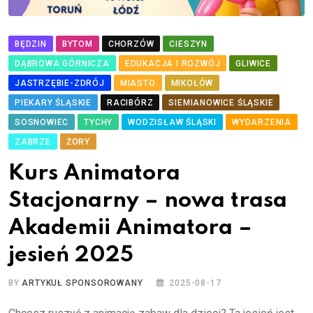
BĘDZIN
BYTOM
CHORZÓW
CIESZYN
DĄBROWA GÓRNICZA
EDUKACJA I ROZWÓJ
GLIWICE
JASTRZĘBIE-ZDRÓJ
MIASTO
MIKOŁÓW
PIEKARY ŚLĄSKIE
RACIBÓRZ
SIEMIANOWICE ŚLĄSKIE
SOSNOWIEC
TYCHY
WODZISŁAW ŚLĄSKI
WYDARZENIA
ZABRZE
ŻORY
Kurs Animatora
Stacjonarny – nowa trasa
Akademii Animatora –
jesień 2025
BY
ARTYKUŁ SPONSOROWANY
2025-08-17