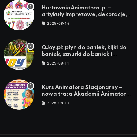
HurtowniaAnimatora.pl –
artykuły imprezowe, dekoracje,
stroje i akcesoria dla animatorów
2025-08-16
QJoy.pl: płyn do baniek, kijki do
baniek, sznurki do baniek i
zestawy do baniek
2025-08-11
Kurs Animatora Stacjonarny –
nowa trasa Akademii Animatora
– jesień 2025
2025-08-17