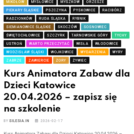
MIKOŁÓW
MYSŁOWICE
MYSZKÓW
ORZESZE
PIEKARY ŚLĄSKIE
PSZCZYNA
PYSKOWICE
RACIBÓRZ
RADZIONKÓW
RUDA ŚLĄSKA
RYBNIK
SIEMIANOWICE ŚLĄSKIE
SKOCZÓW
SOSNOWIEC
ŚWIĘTOCHŁOWICE
SZCZYRK
TARNOWSKIE GÓRY
TYCHY
USTROŃ
WARTO PRZECZYTAĆ
WISŁA
WŁODOWICE
WODZISŁAW ŚLĄSKI
WOJKOWICE
WYDARZENIA
WYRY
ZABRZE
ZAWIERCIE
ŻORY
ŻYWIEC
Kurs Animatora Zabaw dla
Dzieci Katowice
20.04.2026 – zapisz się
na szkolenie
BY
SILESIA.IN
2026-02-17
Kurs Animatora Zabaw dla Dzieci Katowice 20.04.2026 –