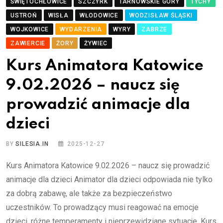
ŚWIĘTOCHŁOWICE
SZCZYRK
TARNOWSKIE GÓRY
TYCHY
USTROŃ
WISŁA
WŁODOWICE
WODZISŁAW ŚLĄSKI
WOJKOWICE
WYDARZENIA
WYRY
ZABRZE
ZAWIERCIE
ŻORY
ŻYWIEC
Kurs Animatora Katowice
9.02.2026 – naucz się
prowadzić animacje dla
dzieci
BY
SILESIA.IN
2025-12-27
Kurs Animatora Katowice 9.02.2026 – naucz się prowadzić
animacje dla dzieci Animator dla dzieci odpowiada nie tylko
za dobrą zabawę, ale także za bezpieczeństwo
uczestników. To prowadzący musi reagować na emocje
dzieci, różne temperamenty i nieprzewidziane sytuacje. Kurs