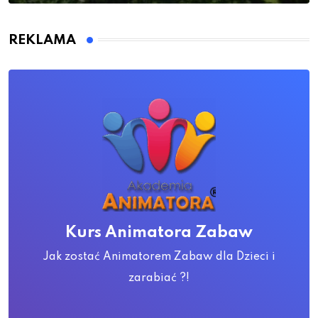
REKLAMA
Kurs Animatora Zabaw
Jak zostać Animatorem Zabaw dla Dzieci i
zarabiać ?!