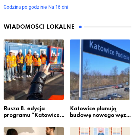
Godzina po godzinie
Na 16 dni
WIADOMOŚCI LOKALNE
Rusza 8. edycja
Katowice planują
programu “Katowice
budowę nowego węzła
Miastem Fachowców”
przesiadkowego w
– nabór dla
Podlesiu