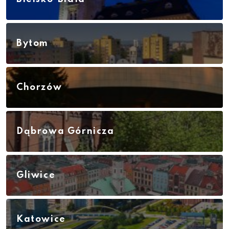
Bytom
Chorzów
Dąbrowa Górnicza
Gliwice
Katowice