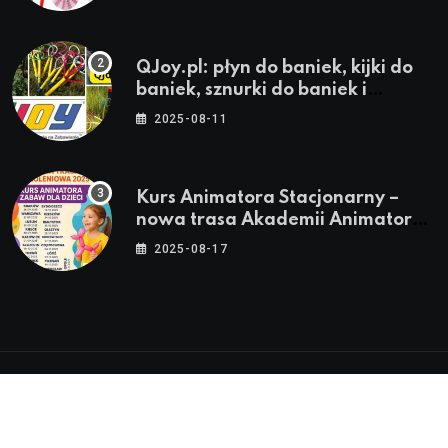
QJoy.pl: płyn do baniek, kijki do
baniek, sznurki do baniek i
zestawy do baniek
2025-08-11
Kurs Animatora Stacjonarny –
nowa trasa Akademii Animatora
– jesień 2025
2025-08-17
© 2024-2026 Twoje miasto. Twój Śląsk. Twoje
informacje™ | Wszystkie Prawa Zastrzeżone by
Silesia.in