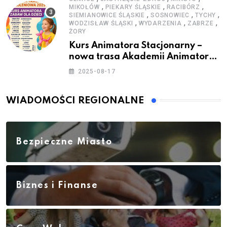
,
,
,
MIKOŁÓW
PIEKARY ŚLĄSKIE
RACIBÓRZ
,
,
,
SIEMIANOWICE ŚLĄSKIE
SOSNOWIEC
TYCHY
,
,
,
WODZISŁAW ŚLĄSKI
WYDARZENIA
ZABRZE
ŻORY
Kurs Animatora Stacjonarny –
nowa trasa Akademii Animatora
– jesień 2025
2025-08-17
WIADOMOŚCI REGIONALNE
Bezpieczne Miasto
Biznes i Finanse