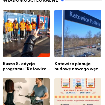
WIADOMOŚCI LOKALNE
Rusza 8. edycja
Katowice planują
programu “Katowice
budowę nowego węzła
Miastem Fachowców”
przesiadkowego w
– nabór dla
Podlesiu
przedsiębiorców