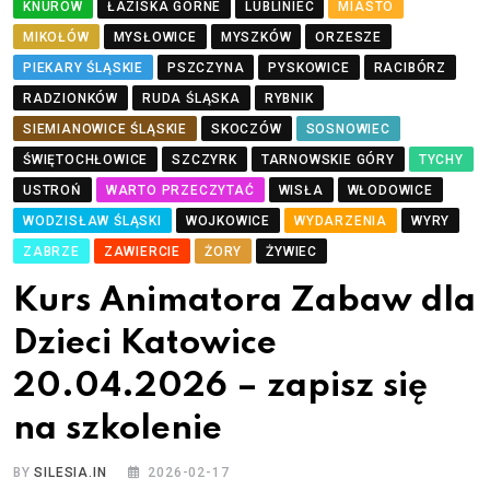
KNURÓW
ŁAZISKA GÓRNE
LUBLINIEC
MIASTO
MIKOŁÓW
MYSŁOWICE
MYSZKÓW
ORZESZE
PIEKARY ŚLĄSKIE
PSZCZYNA
PYSKOWICE
RACIBÓRZ
RADZIONKÓW
RUDA ŚLĄSKA
RYBNIK
SIEMIANOWICE ŚLĄSKIE
SKOCZÓW
SOSNOWIEC
ŚWIĘTOCHŁOWICE
SZCZYRK
TARNOWSKIE GÓRY
TYCHY
USTROŃ
WARTO PRZECZYTAĆ
WISŁA
WŁODOWICE
WODZISŁAW ŚLĄSKI
WOJKOWICE
WYDARZENIA
WYRY
ZABRZE
ZAWIERCIE
ŻORY
ŻYWIEC
Kurs Animatora Zabaw dla
Dzieci Katowice
20.04.2026 – zapisz się
na szkolenie
BY
SILESIA.IN
2026-02-17