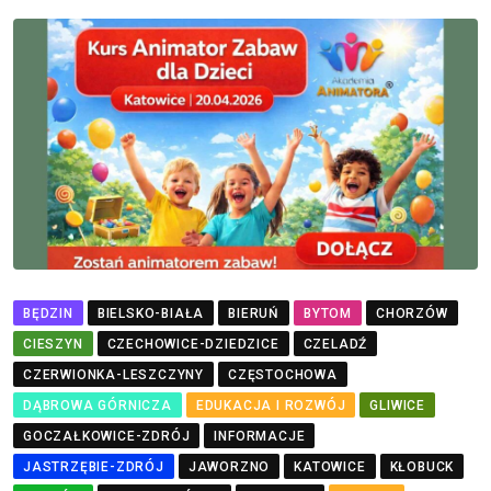
BĘDZIN
BIELSKO-BIAŁA
BIERUŃ
BYTOM
CHORZÓW
CIESZYN
CZECHOWICE-DZIEDZICE
CZELADŹ
CZERWIONKA-LESZCZYNY
CZĘSTOCHOWA
DĄBROWA GÓRNICZA
EDUKACJA I ROZWÓJ
GLIWICE
GOCZAŁKOWICE-ZDRÓJ
INFORMACJE
JASTRZĘBIE-ZDRÓJ
JAWORZNO
KATOWICE
KŁOBUCK