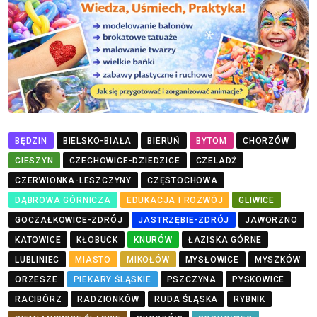
BĘDZIN
BIELSKO-BIAŁA
BIERUŃ
BYTOM
CHORZÓW
CIESZYN
CZECHOWICE-DZIEDZICE
CZELADŹ
CZERWIONKA-LESZCZYNY
CZĘSTOCHOWA
DĄBROWA GÓRNICZA
EDUKACJA I ROZWÓJ
GLIWICE
GOCZAŁKOWICE-ZDRÓJ
JASTRZĘBIE-ZDRÓJ
JAWORZNO
KATOWICE
KŁOBUCK
KNURÓW
ŁAZISKA GÓRNE
LUBLINIEC
MIASTO
MIKOŁÓW
MYSŁOWICE
MYSZKÓW
ORZESZE
PIEKARY ŚLĄSKIE
PSZCZYNA
PYSKOWICE
RACIBÓRZ
RADZIONKÓW
RUDA ŚLĄSKA
RYBNIK