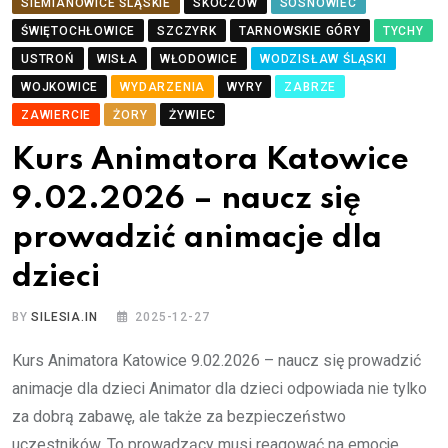
SIEMIANOWICE ŚLĄSKIE
SKOCZÓW
SOSNOWIEC
ŚWIĘTOCHŁOWICE
SZCZYRK
TARNOWSKIE GÓRY
TYCHY
USTROŃ
WISŁA
WŁODOWICE
WODZISŁAW ŚLĄSKI
WOJKOWICE
WYDARZENIA
WYRY
ZABRZE
ZAWIERCIE
ŻORY
ŻYWIEC
Kurs Animatora Katowice
9.02.2026 – naucz się
prowadzić animacje dla
dzieci
BY
SILESIA.IN
2025-12-27
Kurs Animatora Katowice 9.02.2026 – naucz się prowadzić
animacje dla dzieci Animator dla dzieci odpowiada nie tylko
za dobrą zabawę, ale także za bezpieczeństwo
uczestników. To prowadzący musi reagować na emocje