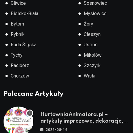
●
●
Gliwice
Sosnowiec
●
●
Bielsko-Biała
Mysłowice
●
●
Bytom
Żory
●
●
Rybnik
Cieszyn
●
●
Ruda Śląska
Ustroń
●
●
Tychy
Mikołów
●
●
Racibórz
Szczyrk
●
●
Chorzów
Wisła
Polecane Artykuły
HurtowniaAnimatora.pl –
artykuły imprezowe, dekoracje,
stroje i akcesoria dla animatorów
2025-08-16