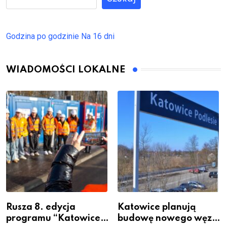
Godzina po godzinie
Na 16 dni
WIADOMOŚCI LOKALNE
Rusza 8. edycja
Katowice planują
programu “Katowice
budowę nowego węzła