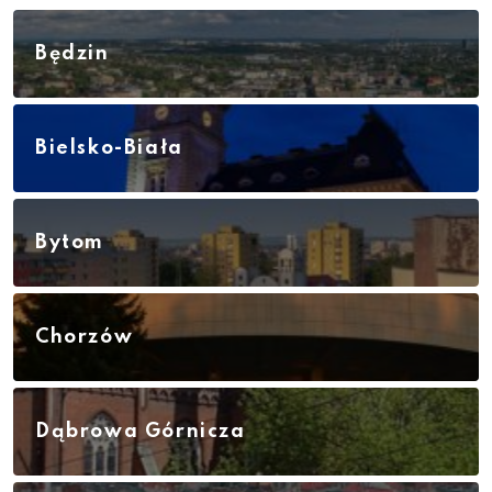
Będzin
Bielsko-Biała
Bytom
Chorzów
Dąbrowa Górnicza