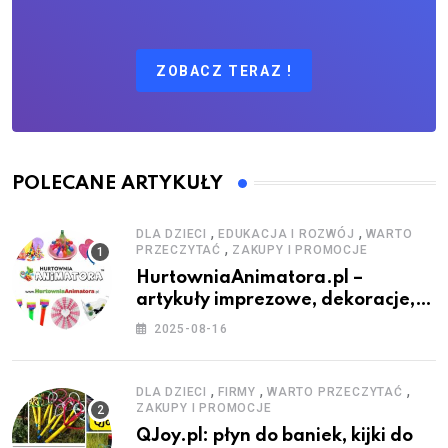
ZOBACZ TERAZ !
POLECANE ARTYKUŁY
,
,
DLA DZIECI
EDUKACJA I ROZWÓJ
WARTO
,
PRZECZYTAĆ
ZAKUPY I PROMOCJE
HurtowniaAnimatora.pl –
artykuły imprezowe, dekoracje,
stroje i akcesoria dla animatorów
2025-08-16
,
,
,
DLA DZIECI
FIRMY
WARTO PRZECZYTAĆ
ZAKUPY I PROMOCJE
QJoy.pl: płyn do baniek, kijki do