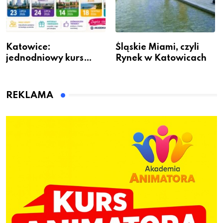
Katowice:
Śląskie Miami, czyli
jednodniowy kurs
Rynek w Katowicach
przygotuje do pracy
animatora zabaw dla
dzieci
REKLAMA