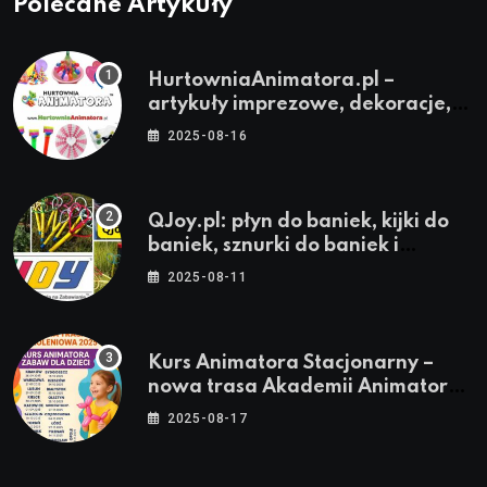
Polecane Artykuły
HurtowniaAnimatora.pl –
artykuły imprezowe, dekoracje,
stroje i akcesoria dla animatorów
2025-08-16
QJoy.pl: płyn do baniek, kijki do
baniek, sznurki do baniek i
zestawy do baniek
2025-08-11
Kurs Animatora Stacjonarny –
nowa trasa Akademii Animatora
– jesień 2025
2025-08-17