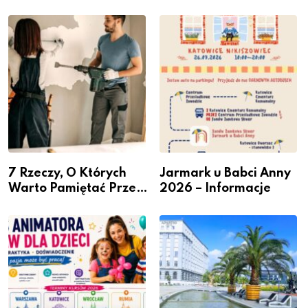
Miastem Fachowców”
przesiadkowego w
– nabór dla
Podlesiu
przedsiębiorców
7 Rzeczy, O Których
Jarmark u Babci Anny
Warto Pamiętać Przed
2026 – Informacje
Remontem Mieszkania