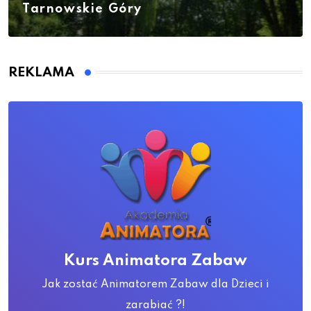
Tarnowskie Góry
REKLAMA
Kurs Animatora Zabaw
Jak zostać Animatorem Zabaw dla Dzieci i
zarabiać ?!