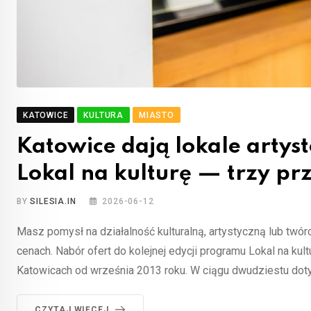
KATOWICE
KULTURA
MIASTO
Katowice dają lokale arty
Lokal na kulturę — trzy pr
BY
SILESIA.IN
2026-06-12
Masz pomysł na działalność kulturalną, artystyczną lub twór
cenach. Nabór ofert do kolejnej edycji programu Lokal na kult
Katowicach od września 2013 roku. W ciągu dwudziestu dot
CZYTAJ WIĘCEJ