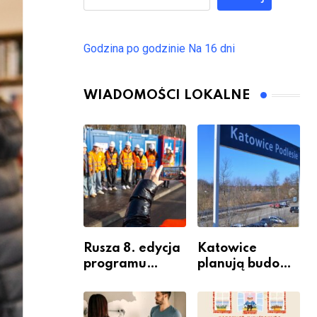
Godzina po godzinie
Na 16 dni
WIADOMOŚCI LOKALNE
Rusza 8. edycja
Katowice
programu
planują budowę
“Katowice
nowego węzła
Miastem
przesiadkoweg
Fachowców” –
o w Podlesiu