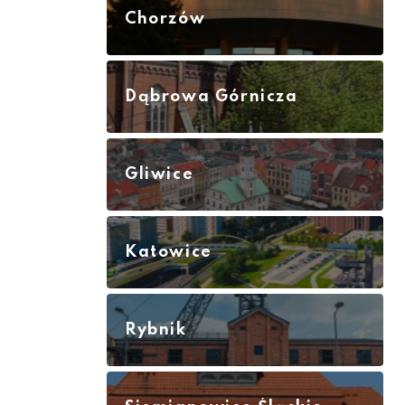
Chorzów
Dąbrowa Górnicza
Gliwice
Katowice
Rybnik