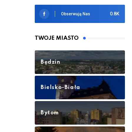
0.8K
Obserwują Nas
TWOJE MIASTO
Będzin
Bielsko-Biała
Bytom