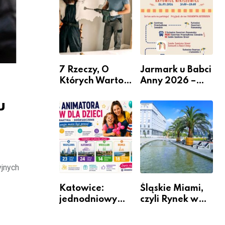
nabór dla
przedsiębiorców
7 Rzeczy, O
Jarmark u Babci
Których Warto
Anny 2026 –
Pamiętać Przed
Informacje
u
Remontem
Mieszkania
yjnych
Katowice:
Śląskie Miami,
jednodniowy
czyli Rynek w
kurs przygotuje
Katowicach
do pracy