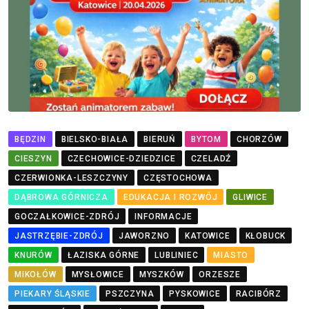
BĘDZIN
BIELSKO-BIAŁA
BIERUŃ
BYTOM
CHORZÓW
CIESZYN
CZECHOWICE-DZIEDZICE
CZELADŹ
CZERWIONKA-LESZCZYNY
CZĘSTOCHOWA
DĄBROWA GÓRNICZA
EDUKACJA I ROZWÓJ
GLIWICE
GOCZAŁKOWICE-ZDRÓJ
INFORMACJE
JASTRZĘBIE-ZDRÓJ
JAWORZNO
KATOWICE
KŁOBUCK
KNURÓW
ŁAZISKA GÓRNE
LUBLINIEC
MIASTO
MIKOŁÓW
MYSŁOWICE
MYSZKÓW
ORZESZE
PIEKARY ŚLĄSKIE
PSZCZYNA
PYSKOWICE
RACIBÓRZ