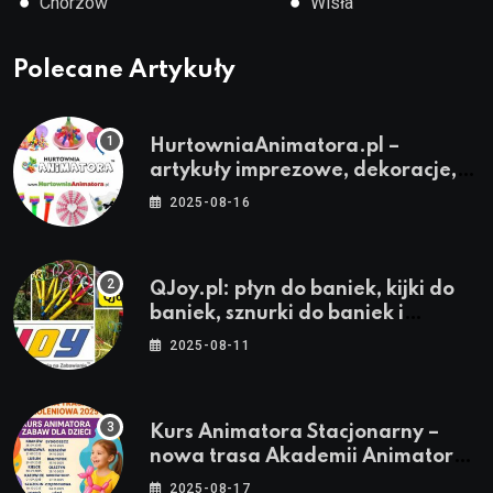
●
●
Chorzów
Wisła
Polecane Artykuły
HurtowniaAnimatora.pl –
artykuły imprezowe, dekoracje,
stroje i akcesoria dla animatorów
2025-08-16
QJoy.pl: płyn do baniek, kijki do
baniek, sznurki do baniek i
zestawy do baniek
2025-08-11
Kurs Animatora Stacjonarny –
nowa trasa Akademii Animatora
– jesień 2025
2025-08-17