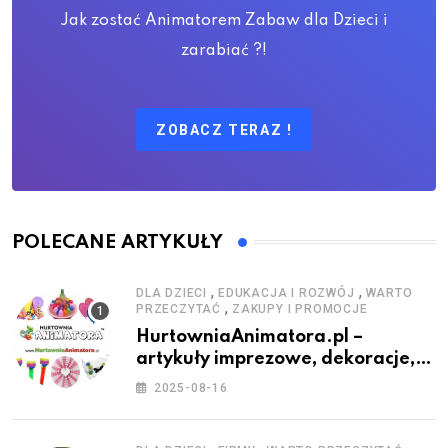
Jak zostać Animatorem Zabaw dla Dzieci i
zarabiać ?!
ZOBACZ TERAZ !
POLECANE ARTYKUŁY
,
,
DLA DZIECI
EDUKACJA I ROZWÓJ
WARTO
,
PRZECZYTAĆ
ZAKUPY I PROMOCJE
HurtowniaAnimatora.pl –
artykuły imprezowe, dekoracje,
stroje i akcesoria dla animatorów
2025-08-16