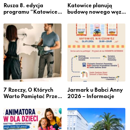
Rusza 8. edycja
Katowice planują
programu “Katowice
budowę nowego węzła
Miastem Fachowców”
przesiadkowego w
– nabór dla
Podlesiu
przedsiębiorców
7 Rzeczy, O Których
Jarmark u Babci Anny
Warto Pamiętać Przed
2026 – Informacje
Remontem Mieszkania