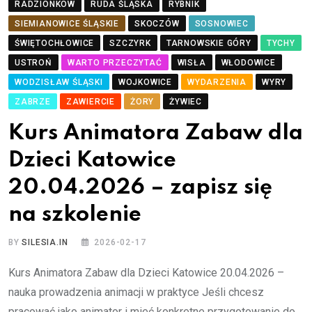
RADZIONKÓW
RUDA ŚLĄSKA
RYBNIK
SIEMIANOWICE ŚLĄSKIE
SKOCZÓW
SOSNOWIEC
ŚWIĘTOCHŁOWICE
SZCZYRK
TARNOWSKIE GÓRY
TYCHY
USTROŃ
WARTO PRZECZYTAĆ
WISŁA
WŁODOWICE
WODZISŁAW ŚLĄSKI
WOJKOWICE
WYDARZENIA
WYRY
ZABRZE
ZAWIERCIE
ŻORY
ŻYWIEC
Kurs Animatora Zabaw dla
Dzieci Katowice
20.04.2026 – zapisz się
na szkolenie
BY
SILESIA.IN
2026-02-17
Kurs Animatora Zabaw dla Dzieci Katowice 20.04.2026 –
nauka prowadzenia animacji w praktyce Jeśli chcesz
pracować jako animator i mieć konkretne przygotowanie do