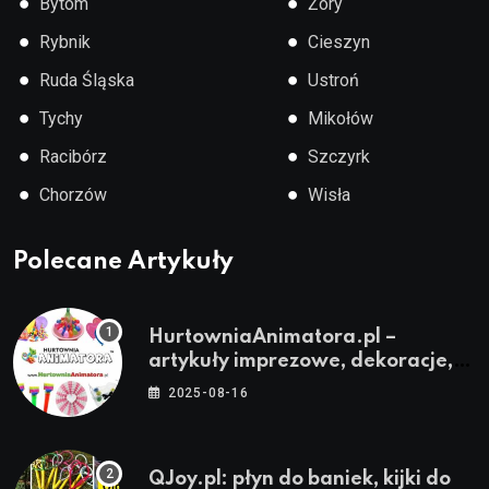
●
●
Bytom
Żory
●
●
Rybnik
Cieszyn
●
●
Ruda Śląska
Ustroń
●
●
Tychy
Mikołów
●
●
Racibórz
Szczyrk
●
●
Chorzów
Wisła
Polecane Artykuły
HurtowniaAnimatora.pl –
artykuły imprezowe, dekoracje,
stroje i akcesoria dla animatorów
2025-08-16
QJoy.pl: płyn do baniek, kijki do