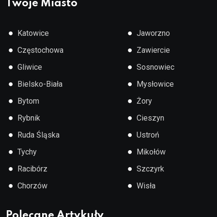
Twoje Miasto
●
●
Katowice
Jaworzno
●
●
Częstochowa
Zawiercie
●
●
Gliwice
Sosnowiec
●
●
Bielsko-Biała
Mysłowice
●
●
Bytom
Żory
●
●
Rybnik
Cieszyn
●
●
Ruda Śląska
Ustroń
●
●
Tychy
Mikołów
●
●
Racibórz
Szczyrk
●
●
Chorzów
Wisła
Polecane Artykuły