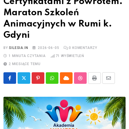
Certyfikatami z Powrotem.
Maraton Szkoleń
Animacyjnych w Rumi k.
Gdyni
BY
SILESIA.IN
2026-06-05
0
KOMENTARZY
1 MINUTA CZYTANIA
71
WYŚWIETLEŃ
2 MIESIĄCE TEMU
Pinterest
Whatsapp
Cloud
StumbleUpon
Print
Share
via
Email