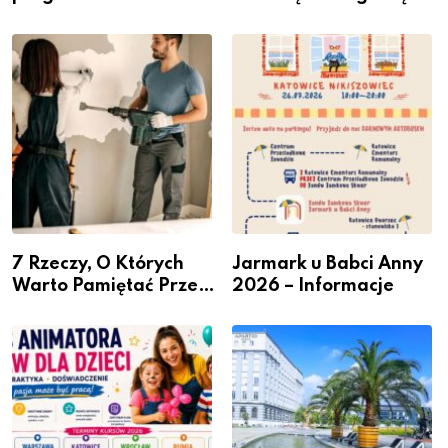
Miastem Fachowców”
przesiadkowego w
– nabór dla
Podlesiu
przedsiębiorców
7 Rzeczy, O Których
Jarmark u Babci Anny
Warto Pamiętać Przed
2026 – Informacje
Remontem Mieszkania