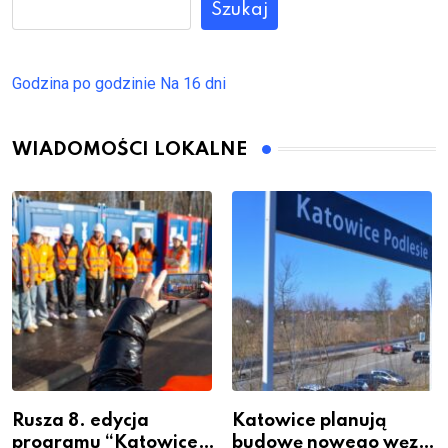
Szukaj
Godzina po godzinie
Na 16 dni
WIADOMOŚCI LOKALNE
Rusza 8. edycja
Katowice planują
programu “Katowice
budowę nowego węzła