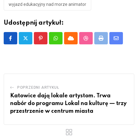
wyjazd edukacyjny nad morze animator
Udostępnij artykuł:
Pinterest
Whatsapp
Cloud
StumbleUpon
Print
Share
via
Email
POPRZEDNI ARTYKUŁ
Katowice dają lokale artystom. Trwa
nabór do programu Lokal na kulturę — trzy
przestrzenie w centrum miasta