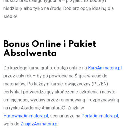
musisz brać całego tygodnia – przyjadź na sobotę i
niedzielę, albo tylko na środę. Dobierz opcję idealną dla
siebie!
Bonus Online i Pakiet
Absolwenta
Do każdego kursu gratis: dostęp online na
KursAnimatora.pl
przez cały rok – by po powrocie na Śląsk wracać do
materiałów. Po każdym kursie: dwujęzyczny (PL/EN)
certyfikat potwierdzający ukończenie szkolenia i nabyte
umiejętności, wydany przez renomowaną i rozpoznawalną
na rynku Akademię Animatora®. Zniżki w
HurtowniaAnimatora.pl
, scenariusze na
PortalAnimatora.pl
,
wpis do
ZnajdzAnimatora.pl
.