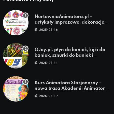
HurtowniaAnimatora.pl –
artykuły imprezowe, dekoracje,
stroje i akcesoria dla animatorów
2025-08-16
QJoy.pl: płyn do baniek, kijki do
baniek, sznurki do baniek i
zestawy do baniek
2025-08-11
Kurs Animatora Stacjonarny –
nowa trasa Akademii Animatora
– jesień 2025
2025-08-17