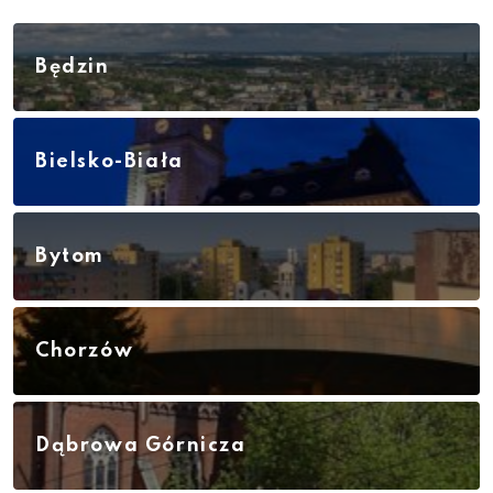
Będzin
Bielsko-Biała
Bytom
Chorzów
Dąbrowa Górnicza