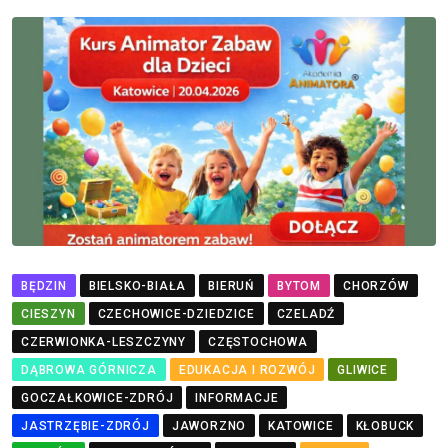
BĘDZIN
BIELSKO-BIAŁA
BIERUŃ
BYTOM
CHORZÓW
CIESZYN
CZECHOWICE-DZIEDZICE
CZELADŹ
CZERWIONKA-LESZCZYNY
CZĘSTOCHOWA
DĄBROWA GÓRNICZA
EDUKACJA I ROZWÓJ
GLIWICE
GOCZAŁKOWICE-ZDRÓJ
INFORMACJE
JASTRZĘBIE-ZDRÓJ
JAWORZNO
KATOWICE
KŁOBUCK