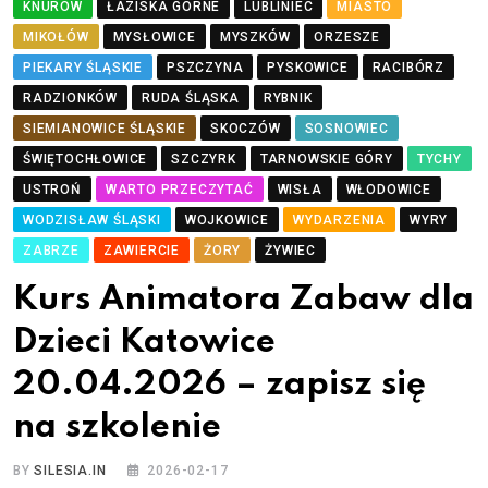
KNURÓW
ŁAZISKA GÓRNE
LUBLINIEC
MIASTO
MIKOŁÓW
MYSŁOWICE
MYSZKÓW
ORZESZE
PIEKARY ŚLĄSKIE
PSZCZYNA
PYSKOWICE
RACIBÓRZ
RADZIONKÓW
RUDA ŚLĄSKA
RYBNIK
SIEMIANOWICE ŚLĄSKIE
SKOCZÓW
SOSNOWIEC
ŚWIĘTOCHŁOWICE
SZCZYRK
TARNOWSKIE GÓRY
TYCHY
USTROŃ
WARTO PRZECZYTAĆ
WISŁA
WŁODOWICE
WODZISŁAW ŚLĄSKI
WOJKOWICE
WYDARZENIA
WYRY
ZABRZE
ZAWIERCIE
ŻORY
ŻYWIEC
Kurs Animatora Zabaw dla
Dzieci Katowice
20.04.2026 – zapisz się
na szkolenie
BY
SILESIA.IN
2026-02-17