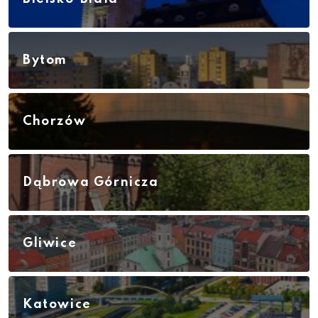
Bytom
Chorzów
Dąbrowa Górnicza
Gliwice
Katowice