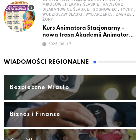
,
,
,
MIKOŁÓW
PIEKARY ŚLĄSKIE
RACIBÓRZ
,
,
,
SIEMIANOWICE ŚLĄSKIE
SOSNOWIEC
TYCHY
,
,
,
WODZISŁAW ŚLĄSKI
WYDARZENIA
ZABRZE
ŻORY
Kurs Animatora Stacjonarny –
nowa trasa Akademii Animatora
– jesień 2025
2025-08-17
WIADOMOŚCI REGIONALNE
Bezpieczne Miasto
Biznes i Finanse