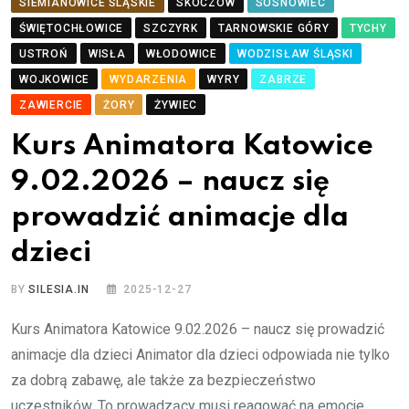
SIEMIANOWICE ŚLĄSKIE
SKOCZÓW
SOSNOWIEC
ŚWIĘTOCHŁOWICE
SZCZYRK
TARNOWSKIE GÓRY
TYCHY
USTROŃ
WISŁA
WŁODOWICE
WODZISŁAW ŚLĄSKI
WOJKOWICE
WYDARZENIA
WYRY
ZABRZE
ZAWIERCIE
ŻORY
ŻYWIEC
Kurs Animatora Katowice
9.02.2026 – naucz się
prowadzić animacje dla
dzieci
BY
SILESIA.IN
2025-12-27
Kurs Animatora Katowice 9.02.2026 – naucz się prowadzić
animacje dla dzieci Animator dla dzieci odpowiada nie tylko
za dobrą zabawę, ale także za bezpieczeństwo
uczestników. To prowadzący musi reagować na emocje