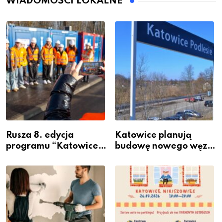
WIADOMOŚCI LOKALNE
Rusza 8. edycja
Katowice planują
programu “Katowice
budowę nowego węzła
Miastem Fachowców”
przesiadkowego w
– nabór dla
Podlesiu
przedsiębiorców