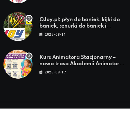
QJoy.pl: płyn do baniek, kijki do
baniek, sznurki do baniek i
zestawy do baniek
2025-08-11
Kurs Animatora Stacjonarny –
nowa trasa Akademii Animatora
– jesień 2025
2025-08-17
© 2024-2026 Twoje miasto. Twój Śląsk. Twoje
informacje™ | Wszystkie Prawa Zastrzeżone by
Silesia.in