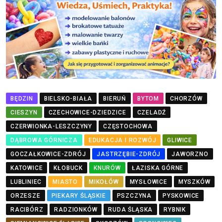
BĘDZIN
BIELSKO-BIAŁA
BIERUŃ
BYTOM
CHORZÓW
CIESZYN
CZECHOWICE-DZIEDZICE
CZELADŹ
CZERWIONKA-LESZCZYNY
CZĘSTOCHOWA
DĄBROWA GÓRNICZA
EDUKACJA I ROZWÓJ
GLIWICE
GOCZAŁKOWICE-ZDRÓJ
JASTRZĘBIE-ZDRÓJ
JAWORZNO
KATOWICE
KŁOBUCK
KNURÓW
ŁAZISKA GÓRNE
LUBLINIEC
MIASTO
MIKOŁÓW
MYSŁOWICE
MYSZKÓW
ORZESZE
PIEKARY ŚLĄSKIE
PSZCZYNA
PYSKOWICE
RACIBÓRZ
RADZIONKÓW
RUDA ŚLĄSKA
RYBNIK