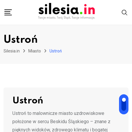
Skip
to
content
Ustroń
Silesia.in
Miasto
Ustroń
Ustroń
Ustroń to malownicze miasto uzdrowiskowe
położone w sercu Beskidu Śląskiego – znane z
pięknych widoków, zdrowego klimatu i bogatej