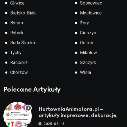
●
●
Gliwice
Sosnowiec
●
●
Bielsko-Biała
Mysłowice
●
●
Bytom
Żory
●
●
Rybnik
Cieszyn
●
●
Ruda Śląska
Ustroń
●
●
Tychy
Mikołów
●
●
Racibórz
Szczyrk
●
●
Chorzów
Wisła
Polecane Artykuły
HurtowniaAnimatora.pl –
artykuły imprezowe, dekoracje,
stroje i akcesoria dla animatorów
2025-08-16