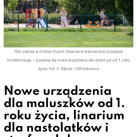
Plac zabaw w Dolinie Trzech Stawów w Katowicach przejdzie
modernizację — pojawią się nowe urządzenia dla dzieci już od 1. roku
życia. Fot. S. Rybok / UM Katowice
Nowe urządzenia
dla maluszków od 1.
roku życia, linarium
dla nastolatków i