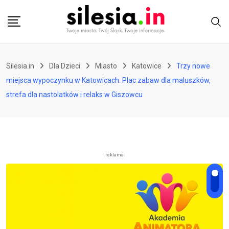
Skip
to
content
Silesia.in
Dla Dzieci
Miasto
Katowice
Trzy nowe
miejsca wypoczynku w Katowicach. Plac zabaw dla maluszków,
strefa dla nastolatków i relaks w Giszowcu
reklama