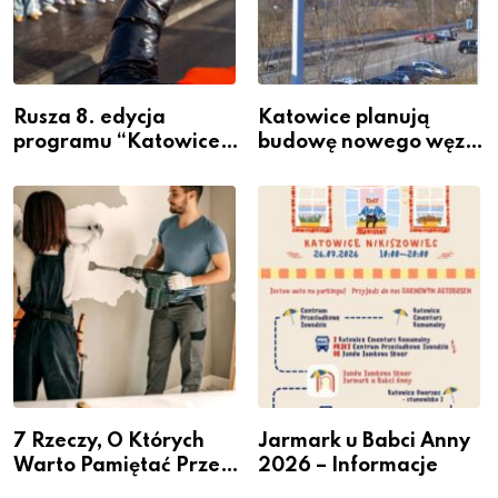
Rusza 8. edycja
Katowice planują
programu “Katowice
budowę nowego węzła
Miastem Fachowców”
przesiadkowego w
– nabór dla
Podlesiu
przedsiębiorców
7 Rzeczy, O Których
Jarmark u Babci Anny
Warto Pamiętać Przed
2026 – Informacje
Remontem Mieszkania