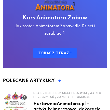
Kurs Animatora Zabaw
Jak zostać Animatorem Zabaw dla Dzieci i
zarabiać ?!
ZOBACZ TERAZ !
POLECANE ARTYKUŁY
,
,
DLA DZIECI
EDUKACJA I ROZWÓJ
WARTO
,
PRZECZYTAĆ
ZAKUPY I PROMOCJE
HurtowniaAnimatora.pl –
artykuły imprezowe, dekoracje,