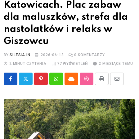
Katowicach. Plac zabaw
dla maluszków, strefa dla
nastolatków i relaks w
Giszowcu
BY
SILESIA.IN
2026-06-13
0
KOMENTARZY
2 MINUT CZYTANIA
77
WYŚWIETLEŃ
2 MIESIĄCE TEMU
Pinterest
Whatsapp
Cloud
StumbleUpon
Print
Share
via
Email