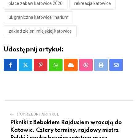
place zabaw katowice 2026
rekreacja katowice
ul. graniczna katowice linarium
zakład zieleni miejskiej katowice
Udostępnij artykuł:
Pinterest
Whatsapp
Cloud
StumbleUpon
Print
Share
via
Email
POPRZEDNI ARTYKUŁ
Pikniki z Bebokiem Rajdusiem wracają do
Katowic. Cztery terminy, rajdowy mistrz