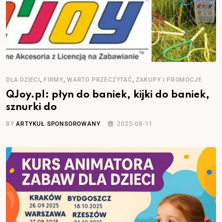
,
,
,
DLA DZIECI
FIRMY
WARTO PRZECZYTAĆ
ZAKUPY I PROMOCJE
QJoy.pl: płyn do baniek, kijki do baniek,
sznurki do
BY
ARTYKUŁ SPONSOROWANY
2025-08-11