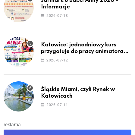
Jarmark u Babci Anny 2026 –
Informacje
2026-07-18
Katowice: jednodniowy kurs
przygotuje do pracy animatora
zabaw dla dzieci
2026-07-12
Śląskie Miami, czyli Rynek w
Katowicach
2026-07-11
reklama