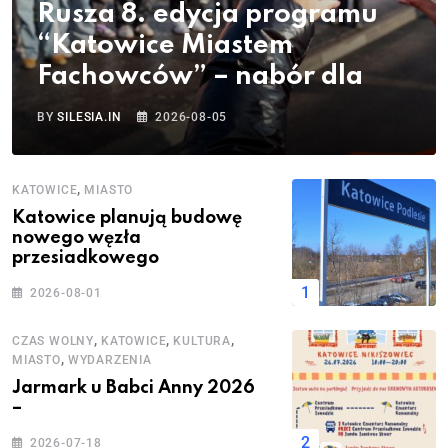
Rusza 8. edycja programu
“Katowice Miastem
Fachowców” – nabór dla
BY
SILESIA.IN
2026-08-05
,
KATOWICE
MIASTO
Katowice planują budowę
nowego węzła
przesiadkowego
2026-08-01
,
,
,
CZAS WOLNY
KATOWICE
KULTURA
,
MIASTO
WYDARZENIA
Jarmark u Babci Anny 2026
–
2026-07-18