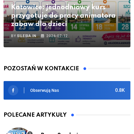
Katowice: jednodniowy kurs
przygotuje do pracy animatora
zabaw dla dzieci
BY
SILESIA.IN
2026-07-12
POZOSTAŃ W KONTAKCIE
0.8K
Obserwują Nas
POLECANE ARTYKUŁY