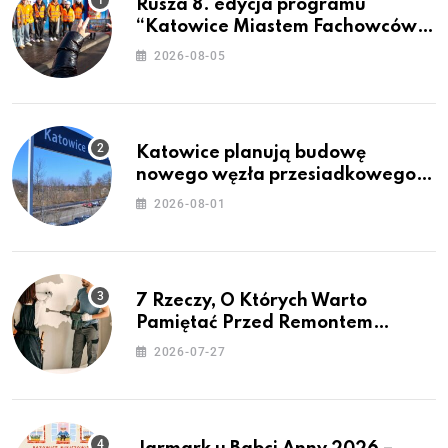
Rusza 8. edycja programu
“Katowice Miastem Fachowców”
– nabór dla przedsiębiorców
2026-08-05
Katowice planują budowę
nowego węzła przesiadkowego w
Podlesiu
2026-08-01
7 Rzeczy, O Których Warto
Pamiętać Przed Remontem
Mieszkania
2026-07-27