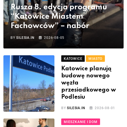
Rusza 8. edycja programu
“Katowice Miastem
Fachowców” – nabór
BY
SILESIA.IN
2026-08-05
KATOWICE
MIASTO
Katowice planują
budowę nowego
węzła
przesiadkowego w
Podlesiu
BY
SILESIA.IN
2026-08-01
MIESZKANIE I DOM