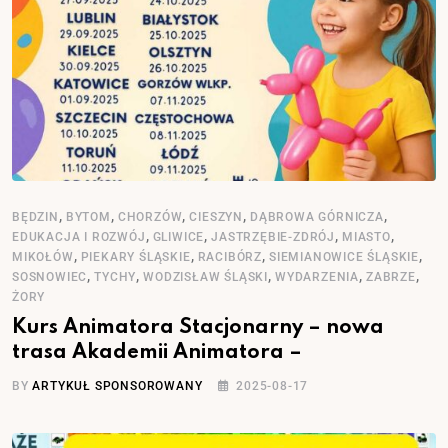
,
,
,
,
,
BĘDZIN
BYTOM
CHORZÓW
CIESZYN
DĄBROWA GÓRNICZA
,
,
,
,
EDUKACJA I ROZWÓJ
GLIWICE
JASTRZĘBIE-ZDRÓJ
MIASTO
,
,
,
,
MIKOŁÓW
PIEKARY ŚLĄSKIE
RACIBÓRZ
SIEMIANOWICE ŚLĄSKIE
,
,
,
,
,
SOSNOWIEC
TYCHY
WODZISŁAW ŚLĄSKI
WYDARZENIA
ZABRZE
ŻORY
Kurs Animatora Stacjonarny – nowa
trasa Akademii Animatora –
BY
ARTYKUŁ SPONSOROWANY
2025-08-17