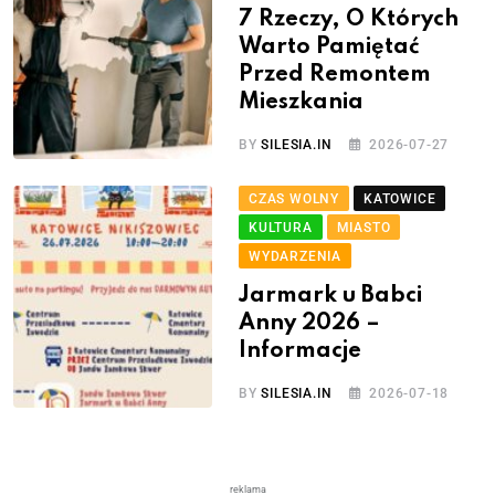
7 Rzeczy, O Których
Warto Pamiętać
Przed Remontem
Mieszkania
BY
SILESIA.IN
2026-07-27
CZAS WOLNY
KATOWICE
KULTURA
MIASTO
WYDARZENIA
Jarmark u Babci
Anny 2026 –
Informacje
BY
SILESIA.IN
2026-07-18
reklama