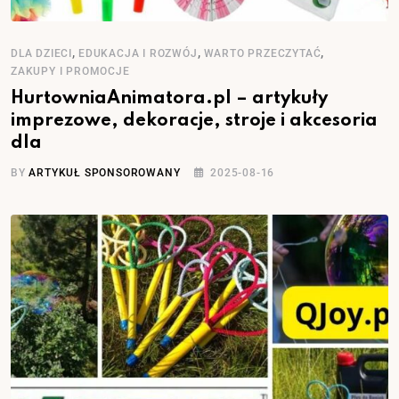
,
,
,
DLA DZIECI
EDUKACJA I ROZWÓJ
WARTO PRZECZYTAĆ
ZAKUPY I PROMOCJE
HurtowniaAnimatora.pl – artykuły
imprezowe, dekoracje, stroje i akcesoria
dla
BY
ARTYKUŁ SPONSOROWANY
2025-08-16