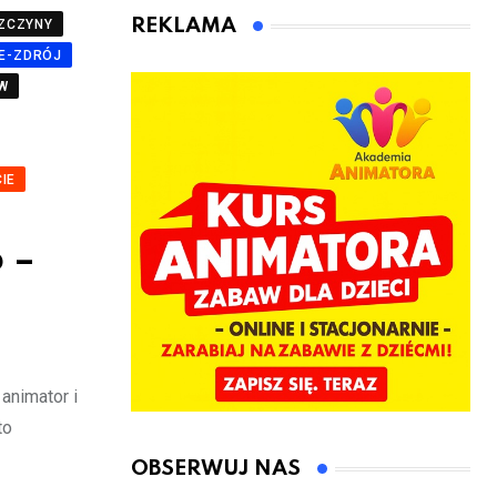
animatora
REKLAMA
ZCZYNY
zabaw dla
E-ZDRÓJ
dzieci
W
IE
 –
animator i
to
OBSERWUJ NAS