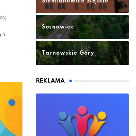
Siemianowice Śląskie
obrą
Sosnowiec
ą o
Tarnowskie Góry
REKLAMA