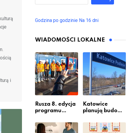
kulturą
Godzina po godzinie
Na 16 dni
acje
WIADOMOŚCI LOKALNE
m.
nością
turą i
Rusza 8. edycja
Katowice
programu
planują budowę
“Katowice
nowego węzła
Miastem
przesiadkoweg
Fachowców” –
o w Podlesiu