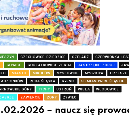
CIESZYN
CZECHOWICE-DZIEDZICE
CZELADŹ
CZERWIONKA-LES
J
GLIWICE
GOCZAŁKOWICE-ZDRÓJ
JASTRZĘBIE-ZDRÓJ
JA
IEC
MIASTO
MIKOŁÓW
MYSŁOWICE
MYSZKÓW
ORZESZE
RADZIONKÓW
RUDA ŚLĄSKA
RYBNIK
SIEMIANOWICE ŚLĄSKIE
ARNOWSKIE GÓRY
TYCHY
USTROŃ
WISŁA
WŁODOWICE
ZABRZE
ZAWIERCIE
ŻORY
ŻYWIEC
.02.2026 – naucz się prowa