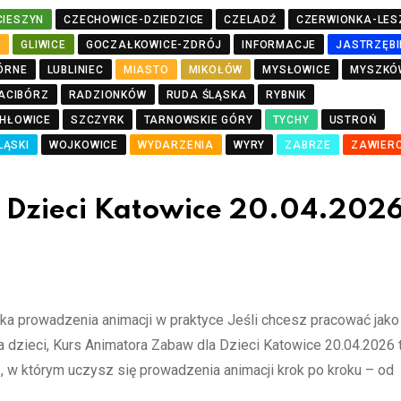
CIESZYN
CZECHOWICE-DZIEDZICE
CZELADŹ
CZERWIONKA-LES
J
GLIWICE
GOCZAŁKOWICE-ZDRÓJ
INFORMACJE
JASTRZĘBI
ÓRNE
LUBLINIEC
MIASTO
MIKOŁÓW
MYSŁOWICE
MYSZKÓ
ACIBÓRZ
RADZIONKÓW
RUDA ŚLĄSKA
RYBNIK
HŁOWICE
SZCZYRK
TARNOWSKIE GÓRY
TYCHY
USTROŃ
LĄSKI
WOJKOWICE
WYDARZENIA
WYRY
ZABRZE
ZAWIERC
 Dzieci Katowice 20.04.2026
a prowadzenia animacji w praktyce Jeśli chcesz pracować jako 
dzieci, Kurs Animatora Zabaw dla Dzieci Katowice 20.04.2026 
s, w którym uczysz się prowadzenia animacji krok po kroku – od