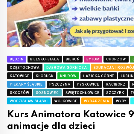
BĘDZIN
BIELSKO-BIAŁA
BIERUŃ
BYTOM
CHORZÓW
CZĘSTOCHOWA
DĄBROWA GÓRNICZA
EDUKACJA I ROZWÓ
KATOWICE
KŁOBUCK
KNURÓW
ŁAZISKA GÓRNE
LUBLIN
PIEKARY ŚLĄSKIE
PSZCZYNA
PYSKOWICE
RACIBÓRZ
SKOCZÓW
SOSNOWIEC
ŚWIĘTOCHŁOWICE
SZCZYRK
T
WODZISŁAW ŚLĄSKI
WOJKOWICE
WYDARZENIA
WYRY
Kurs Animatora Katowice 9
animacje dla dzieci