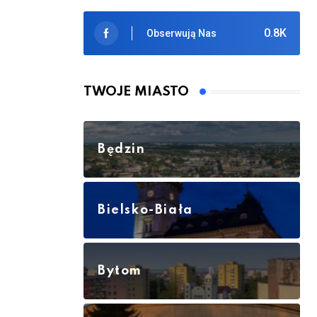
0.8K
Obserwują Nas
TWOJE MIASTO
Będzin
Bielsko-Biała
Bytom