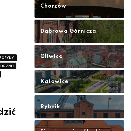
Chorzów
Dąbrowa Górnicza
Gliwice
ZCZYNY
WORZNO
Katowice
Rybnik
dzić