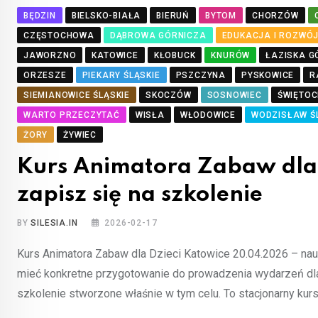
BĘDZIN
BIELSKO-BIAŁA
BIERUŃ
BYTOM
CHORZÓW
CZĘSTOCHOWA
DĄBROWA GÓRNICZA
EDUKACJA I ROZWÓ
JAWORZNO
KATOWICE
KŁOBUCK
KNURÓW
ŁAZISKA G
ORZESZE
PIEKARY ŚLĄSKIE
PSZCZYNA
PYSKOWICE
R
SIEMIANOWICE ŚLĄSKIE
SKOCZÓW
SOSNOWIEC
ŚWIĘTOC
WARTO PRZECZYTAĆ
WISŁA
WŁODOWICE
WODZISŁAW Ś
ŻORY
ŻYWIEC
Kurs Animatora Zabaw dla
zapisz się na szkolenie
BY
SILESIA.IN
2026-02-17
Kurs Animatora Zabaw dla Dzieci Katowice 20.04.2026 – nauk
mieć konkretne przygotowanie do prowadzenia wydarzeń dla 
szkolenie stworzone właśnie w tym celu. To stacjonarny kur