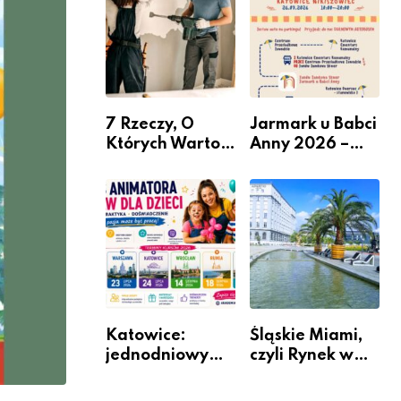
nabór dla
przedsiębiorców
7 Rzeczy, O
Jarmark u Babci
Których Warto
Anny 2026 –
Pamiętać Przed
Informacje
Remontem
Mieszkania
Katowice:
Śląskie Miami,
jednodniowy
czyli Rynek w
kurs przygotuje
Katowicach
do pracy