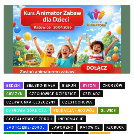
BĘDZIN
BIELSKO-BIAŁA
BIERUŃ
BYTOM
CHORZÓW
CIESZYN
CZECHOWICE-DZIEDZICE
CZELADŹ
CZERWIONKA-LESZCZYNY
CZĘSTOCHOWA
DĄBROWA GÓRNICZA
EDUKACJA I ROZWÓJ
GLIWICE
GOCZAŁKOWICE-ZDRÓJ
INFORMACJE
JASTRZĘBIE-ZDRÓJ
JAWORZNO
KATOWICE
KŁOBUCK