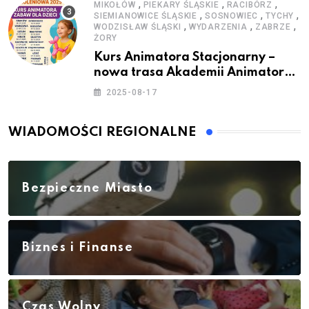
,
,
,
MIKOŁÓW
PIEKARY ŚLĄSKIE
RACIBÓRZ
,
,
,
SIEMIANOWICE ŚLĄSKIE
SOSNOWIEC
TYCHY
,
,
,
WODZISŁAW ŚLĄSKI
WYDARZENIA
ZABRZE
ŻORY
Kurs Animatora Stacjonarny –
nowa trasa Akademii Animatora
– jesień 2025
2025-08-17
WIADOMOŚCI REGIONALNE
Bezpieczne Miasto
Biznes i Finanse
Czas Wolny