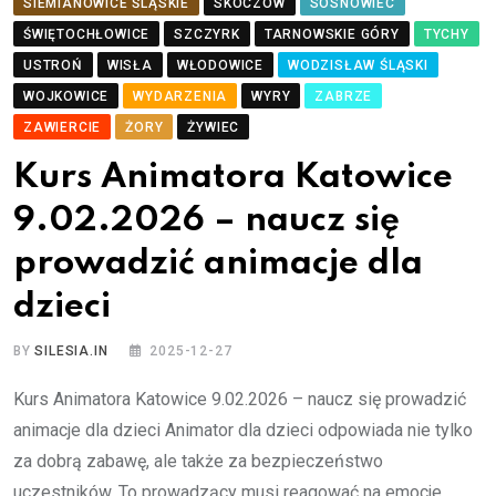
SIEMIANOWICE ŚLĄSKIE
SKOCZÓW
SOSNOWIEC
ŚWIĘTOCHŁOWICE
SZCZYRK
TARNOWSKIE GÓRY
TYCHY
USTROŃ
WISŁA
WŁODOWICE
WODZISŁAW ŚLĄSKI
WOJKOWICE
WYDARZENIA
WYRY
ZABRZE
ZAWIERCIE
ŻORY
ŻYWIEC
Kurs Animatora Katowice
9.02.2026 – naucz się
prowadzić animacje dla
dzieci
BY
SILESIA.IN
2025-12-27
Kurs Animatora Katowice 9.02.2026 – naucz się prowadzić
animacje dla dzieci Animator dla dzieci odpowiada nie tylko
za dobrą zabawę, ale także za bezpieczeństwo
uczestników. To prowadzący musi reagować na emocje