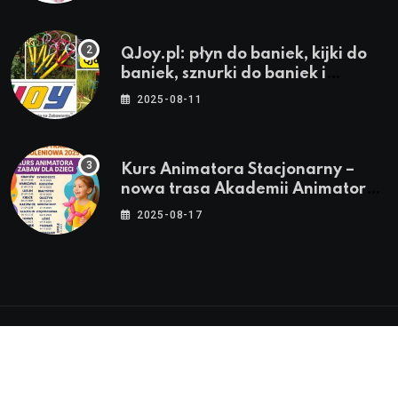
QJoy.pl: płyn do baniek, kijki do
baniek, sznurki do baniek i
zestawy do baniek
2025-08-11
Kurs Animatora Stacjonarny –
nowa trasa Akademii Animatora
– jesień 2025
2025-08-17
© 2024-2026 Twoje miasto. Twój Śląsk. Twoje
informacje™ | Wszystkie Prawa Zastrzeżone by
Silesia.in