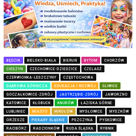
BĘDZIN
BIELSKO-BIAŁA
BIERUŃ
BYTOM
CHORZÓW
CIESZYN
CZECHOWICE-DZIEDZICE
CZELADŹ
CZERWIONKA-LESZCZYNY
CZĘSTOCHOWA
DĄBROWA GÓRNICZA
EDUKACJA I ROZWÓJ
GLIWICE
GOCZAŁKOWICE-ZDRÓJ
JASTRZĘBIE-ZDRÓJ
JAWORZNO
KATOWICE
KŁOBUCK
KNURÓW
ŁAZISKA GÓRNE
LUBLINIEC
MIASTO
MIKOŁÓW
MYSŁOWICE
MYSZKÓW
ORZESZE
PIEKARY ŚLĄSKIE
PSZCZYNA
PYSKOWICE
RACIBÓRZ
RADZIONKÓW
RUDA ŚLĄSKA
RYBNIK