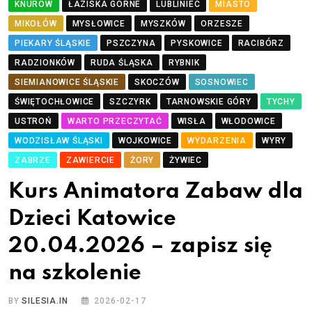
KNURÓW
ŁAZISKA GÓRNE
LUBLINIEC
MIASTO
MIKOŁÓW
MYSŁOWICE
MYSZKÓW
ORZESZE
PIEKARY ŚLĄSKIE
PSZCZYNA
PYSKOWICE
RACIBÓRZ
RADZIONKÓW
RUDA ŚLĄSKA
RYBNIK
SIEMIANOWICE ŚLĄSKIE
SKOCZÓW
SOSNOWIEC
ŚWIĘTOCHŁOWICE
SZCZYRK
TARNOWSKIE GÓRY
TYCHY
USTROŃ
WARTO PRZECZYTAĆ
WISŁA
WŁODOWICE
WODZISŁAW ŚLĄSKI
WOJKOWICE
WYDARZENIA
WYRY
ZABRZE
ZAWIERCIE
ŻORY
ŻYWIEC
Kurs Animatora Zabaw dla
Dzieci Katowice
20.04.2026 – zapisz się
na szkolenie
BY
SILESIA.IN
2026-02-17