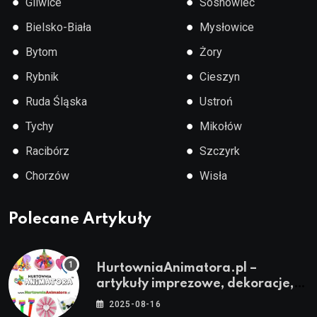
●
●
Gliwice
Sosnowiec
●
●
Bielsko-Biała
Mysłowice
●
●
Bytom
Żory
●
●
Rybnik
Cieszyn
●
●
Ruda Śląska
Ustroń
●
●
Tychy
Mikołów
●
●
Racibórz
Szczyrk
●
●
Chorzów
Wisła
Polecane Artykuły
HurtowniaAnimatora.pl –
artykuły imprezowe, dekoracje,
stroje i akcesoria dla animatorów
2025-08-16