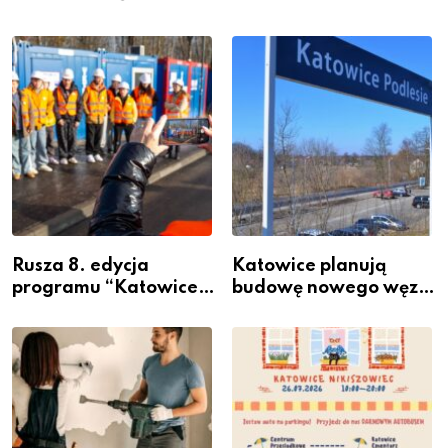
Rusza 8. edycja
Katowice planują
programu “Katowice
budowę nowego węzła
Miastem Fachowców”
przesiadkowego w
– nabór dla
Podlesiu
przedsiębiorców