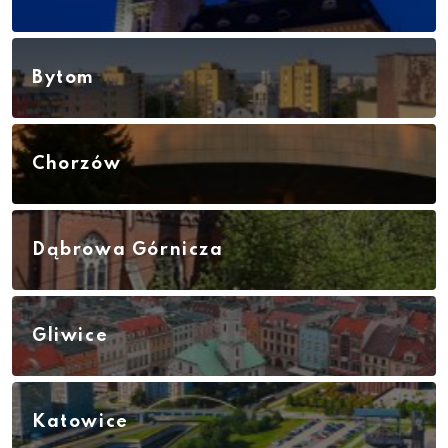
Bytom
Chorzów
Dąbrowa Górnicza
Gliwice
Katowice