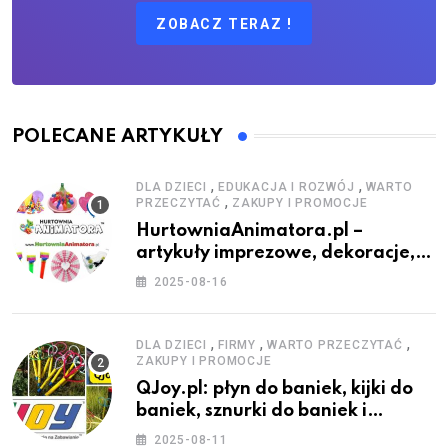
ZOBACZ TERAZ !
POLECANE ARTYKUŁY
,
,
DLA DZIECI
EDUKACJA I ROZWÓJ
WARTO
,
PRZECZYTAĆ
ZAKUPY I PROMOCJE
HurtowniaAnimatora.pl –
artykuły imprezowe, dekoracje,
stroje i akcesoria dla animatorów
2025-08-16
,
,
,
DLA DZIECI
FIRMY
WARTO PRZECZYTAĆ
ZAKUPY I PROMOCJE
QJoy.pl: płyn do baniek, kijki do
baniek, sznurki do baniek i
zestawy do baniek
2025-08-11