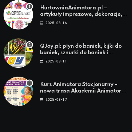
HurtowniaAnimatora.pl –
artykuły imprezowe, dekoracje,
stroje i akcesoria dla animatorów
2025-08-16
QJoy.pl: płyn do baniek, kijki do
baniek, sznurki do baniek i
zestawy do baniek
2025-08-11
Kurs Animatora Stacjonarny –
nowa trasa Akademii Animatora
– jesień 2025
2025-08-17