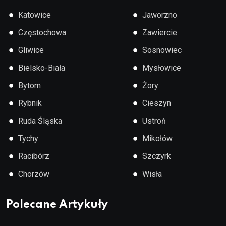
●
●
Katowice
Jaworzno
●
●
Częstochowa
Zawiercie
●
●
Gliwice
Sosnowiec
●
●
Bielsko-Biała
Mysłowice
●
●
Bytom
Żory
●
●
Rybnik
Cieszyn
●
●
Ruda Śląska
Ustroń
●
●
Tychy
Mikołów
●
●
Racibórz
Szczyrk
●
●
Chorzów
Wisła
Polecane Artykuły