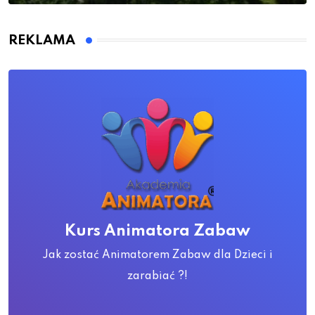
REKLAMA
Kurs Animatora Zabaw
Jak zostać Animatorem Zabaw dla Dzieci i
zarabiać ?!