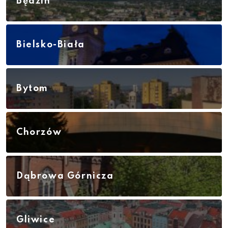
Będzin
Bielsko-Biała
Bytom
Chorzów
Dąbrowa Górnicza
Gliwice