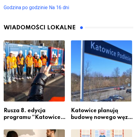
Godzina po godzinie
Na 16 dni
WIADOMOŚCI LOKALNE
Rusza 8. edycja
Katowice planują
programu “Katowice
budowę nowego węzła
Miastem Fachowców”
przesiadkowego w
– nabór dla
Podlesiu