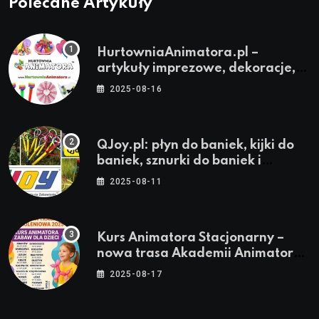
Polecane Artykuły
HurtowniaAnimatora.pl –
artykuły imprezowe, dekoracje,
stroje i akcesoria dla animatorów
2025-08-16
QJoy.pl: płyn do baniek, kijki do
baniek, sznurki do baniek i
zestawy do baniek
2025-08-11
Kurs Animatora Stacjonarny –
nowa trasa Akademii Animatora
– jesień 2025
2025-08-17