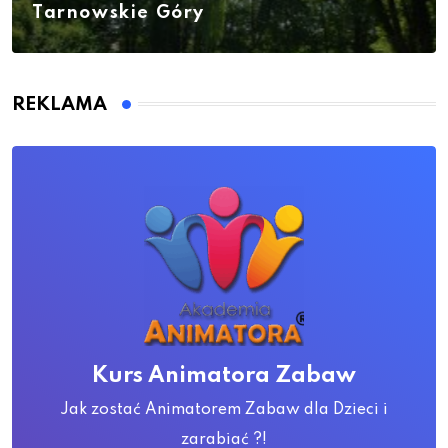
Tarnowskie Góry
REKLAMA
Kurs Animatora Zabaw
Jak zostać Animatorem Zabaw dla Dzieci i
zarabiać ?!