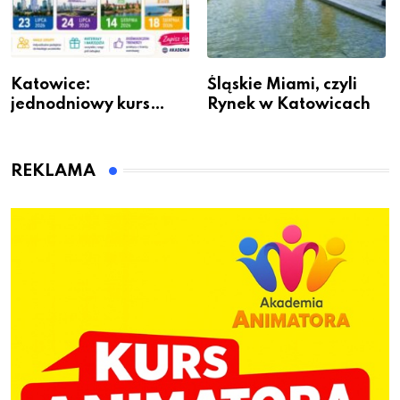
Katowice:
Śląskie Miami, czyli
jednodniowy kurs
Rynek w Katowicach
przygotuje do pracy
animatora zabaw dla
dzieci
REKLAMA