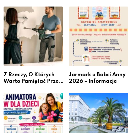
Miastem Fachowców”
przesiadkowego w
– nabór dla
Podlesiu
przedsiębiorców
7 Rzeczy, O Których
Jarmark u Babci Anny
Warto Pamiętać Przed
2026 – Informacje
Remontem Mieszkania