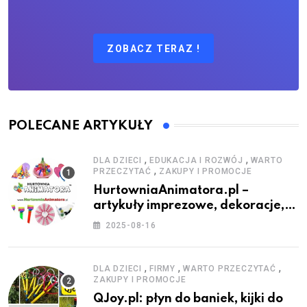
ZOBACZ TERAZ !
POLECANE ARTYKUŁY
,
,
DLA DZIECI
EDUKACJA I ROZWÓJ
WARTO
,
PRZECZYTAĆ
ZAKUPY I PROMOCJE
HurtowniaAnimatora.pl –
artykuły imprezowe, dekoracje,
stroje i akcesoria dla animatorów
2025-08-16
,
,
,
DLA DZIECI
FIRMY
WARTO PRZECZYTAĆ
ZAKUPY I PROMOCJE
QJoy.pl: płyn do baniek, kijki do