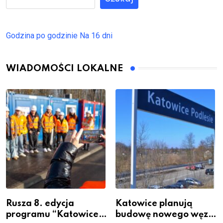
Godzina po godzinie
Na 16 dni
WIADOMOŚCI LOKALNE
Rusza 8. edycja
Katowice planują
programu “Katowice
budowę nowego węzła