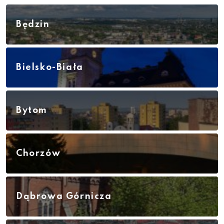
Będzin
Bielsko-Biała
Bytom
Chorzów
Dąbrowa Górnicza