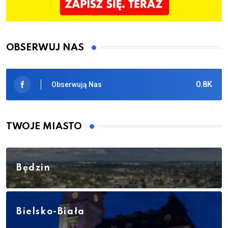
OBSERWUJ NAS
0.8K
Obserwują Nas
TWOJE MIASTO
Będzin
Bielsko-Biała