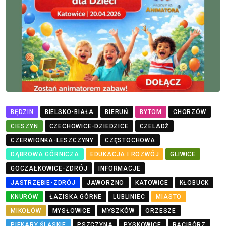
BĘDZIN
BIELSKO-BIAŁA
BIERUŃ
BYTOM
CHORZÓW
CIESZYN
CZECHOWICE-DZIEDZICE
CZELADŹ
CZERWIONKA-LESZCZYNY
CZĘSTOCHOWA
DĄBROWA GÓRNICZA
EDUKACJA I ROZWÓJ
GLIWICE
GOCZAŁKOWICE-ZDRÓJ
INFORMACJE
JASTRZĘBIE-ZDRÓJ
JAWORZNO
KATOWICE
KŁOBUCK
KNURÓW
ŁAZISKA GÓRNE
LUBLINIEC
MIASTO
MIKOŁÓW
MYSŁOWICE
MYSZKÓW
ORZESZE
PIEKARY ŚLĄSKIE
PSZCZYNA
PYSKOWICE
RACIBÓRZ