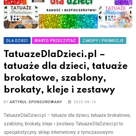
DLA DZIECI
WARTO PRZECZYTAĆ
ZAKUPY I PROMOCJE
TatuazeDlaDzieci.pl –
tatuaże dla dzieci, tatuaże
brokatowe, szablony,
brokaty, kleje i zestawy
BY
ARTYKUŁ SPONSOROWANY
2025-08-16
TatuazeDlaDzieci.pl – tatuaże dla dzieci, tatuaże brokatowe,
szablony, brokaty, kleje i zestawy TatuazeDlaDzieci.pl to
specjalistyczny sklep internetowy z tymczasowymi