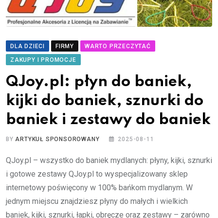
DLA DZIECI
FIRMY
WARTO PRZECZYTAĆ
ZAKUPY I PROMOCJE
QJoy.pl: płyn do baniek,
kijki do baniek, sznurki do
baniek i zestawy do baniek
BY
ARTYKUŁ SPONSOROWANY
2025-08-11
QJoy.pl – wszystko do baniek mydlanych: płyny, kijki, sznurki
i gotowe zestawy QJoy.pl to wyspecjalizowany sklep
internetowy poświęcony w 100% bańkom mydlanym. W
jednym miejscu znajdziesz płyny do małych i wielkich
baniek, kijki, sznurki, łapki, obręcze oraz zestawy – zarówno