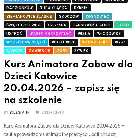
RADZIONKÓW
RUDA ŚLĄSKA
RYBNIK
SIEMIANOWICE ŚLĄSKIE
SKOCZÓW
SOSNOWIEC
ŚWIĘTOCHŁOWICE
SZCZYRK
TARNOWSKIE GÓRY
TYCHY
USTROŃ
WARTO PRZECZYTAĆ
WISŁA
WŁODOWICE
WODZISŁAW ŚLĄSKI
WOJKOWICE
WYDARZENIA
WYRY
ZABRZE
ZAWIERCIE
ŻORY
ŻYWIEC
Kurs Animatora Zabaw dla
Dzieci Katowice
20.04.2026 – zapisz się
na szkolenie
BY
SILESIA.IN
2026-02-17
Kurs Animatora Zabaw dla Dzieci Katowice 20.04.2026 –
nauka prowadzenia animacji w praktyce Jeśli chcesz