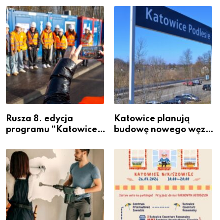
Rusza 8. edycja
Katowice planują
programu “Katowice
budowę nowego węzła
Miastem Fachowców”
przesiadkowego w
– nabór dla
Podlesiu
przedsiębiorców