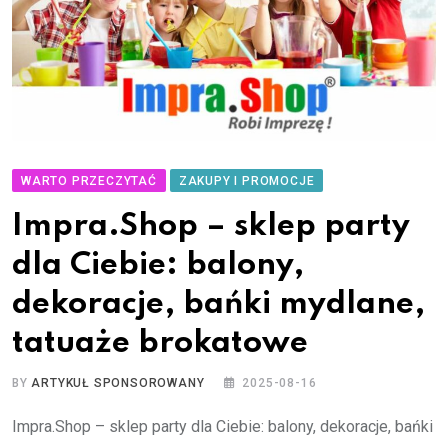
WARTO PRZECZYTAĆ
ZAKUPY I PROMOCJE
Impra.Shop – sklep party
dla Ciebie: balony,
dekoracje, bańki mydlane,
tatuaże brokatowe
BY
ARTYKUŁ SPONSOROWANY
2025-08-16
Impra.Shop – sklep party dla Ciebie: balony, dekoracje, bańki