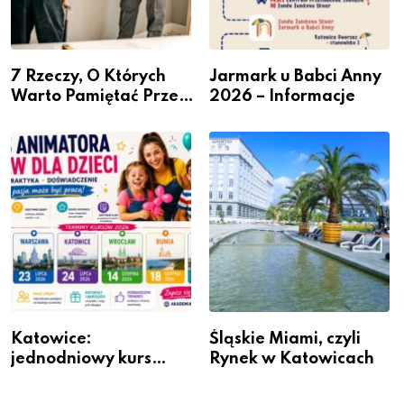
7 Rzeczy, O Których
Jarmark u Babci Anny
Warto Pamiętać Przed
2026 – Informacje
Remontem Mieszkania
Katowice:
Śląskie Miami, czyli
jednodniowy kurs
Rynek w Katowicach
przygotuje do pracy
animatora zabaw dla