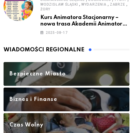
,
,
,
WODZISŁAW ŚLĄSKI
WYDARZENIA
ZABRZE
ŻORY
Kurs Animatora Stacjonarny –
nowa trasa Akademii Animatora
– jesień 2025
2025-08-17
WIADOMOŚCI REGIONALNE
Bezpieczne Miasto
Biznes i Finanse
Czas Wolny