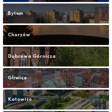
Bytom
Chorzów
Dąbrowa Górnicza
Gliwice
Katowice