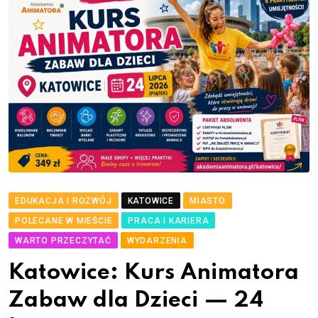
EDUKACJA I ROZWÓJ
KATOWICE
MIASTO
POLECANE W MIEŚCIE
PRACA I KARIERA
WARTO PRZECZYTAĆ
WYDARZENIA
Katowice: Kurs Animatora
Zabaw dla Dzieci — 24