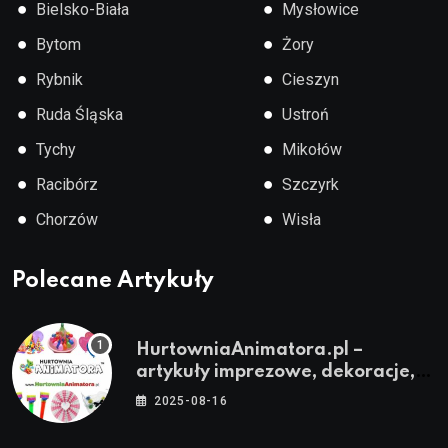
●
●
Bielsko-Biała
Mysłowice
●
●
Bytom
Żory
●
●
Rybnik
Cieszyn
●
●
Ruda Śląska
Ustroń
●
●
Tychy
Mikołów
●
●
Racibórz
Szczyrk
●
●
Chorzów
Wisła
Polecane Artykuły
HurtowniaAnimatora.pl –
artykuły imprezowe, dekoracje,
stroje i akcesoria dla animatorów
2025-08-16