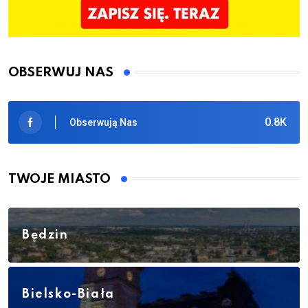
OBSERWUJ NAS
0.8K
Obserwują Nas
TWOJE MIASTO
Będzin
Bielsko-Biała