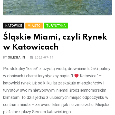
KATOWICE
MIASTO
TURYSTYKA
Śląskie Miami, czyli Rynek
w Katowicach
BY
SILESIA.IN
2026-07-11
Prostokątny “kanał” z czystą wodą, drewniane leżaki, palmy
w donicach i charakterystyczny napis “I
Katowice” –
katowicki rynek już od kilku lat zaskakuje mieszkańców i
turystów swoim nietypowym, niemal śródziemnomorskim
klimatem. To dziś jedno z ulubionych miejsc odpoczynku w
centrum miasta – zarówno latem, jak i o zmierzchu. Miejska
plaża bez plaży Sercem katowickiego