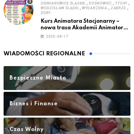
,
,
,
SIEMIANOWICE ŚLĄSKIE
SOSNOWIEC
TYCHY
,
,
,
WODZISŁAW ŚLĄSKI
WYDARZENIA
ZABRZE
ŻORY
Kurs Animatora Stacjonarny –
nowa trasa Akademii Animatora
– jesień 2025
2025-08-17
WIADOMOŚCI REGIONALNE
Bezpieczne Miasto
Biznes i Finanse
Czas Wolny