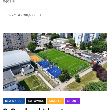
będzie
CZYTAJ WIĘCEJ
DLA DZIECI
KATOWICE
MIASTO
SPORT