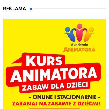
animatora zabaw dla
dzieci
REKLAMA