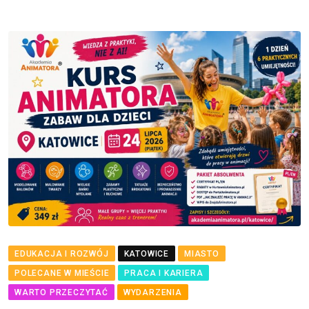
EDUKACJA I ROZWÓJ
KATOWICE
MIASTO
POLECANE W MIEŚCIE
PRACA I KARIERA
WARTO PRZECZYTAĆ
WYDARZENIA