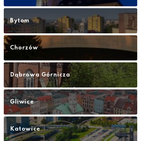
Bytom
Chorzów
Dąbrowa Górnicza
Gliwice
Katowice