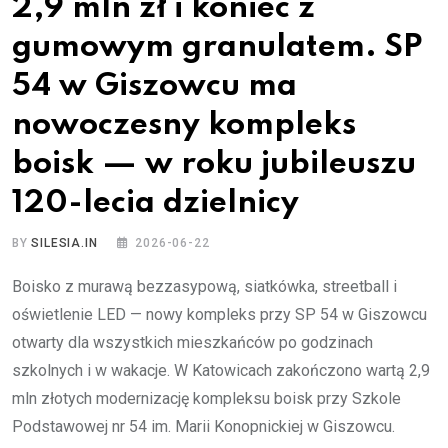
2,9 mln zł i koniec z
gumowym granulatem. SP
54 w Giszowcu ma
nowoczesny kompleks
boisk — w roku jubileuszu
120-lecia dzielnicy
BY
SILESIA.IN
2026-06-22
Boisko z murawą bezzasypową, siatkówka, streetball i
oświetlenie LED — nowy kompleks przy SP 54 w Giszowcu
otwarty dla wszystkich mieszkańców po godzinach
szkolnych i w wakacje. W Katowicach zakończono wartą 2,9
mln złotych modernizację kompleksu boisk przy Szkole
Podstawowej nr 54 im. Marii Konopnickiej w Giszowcu.