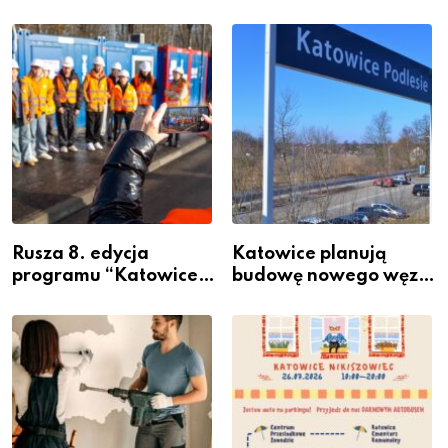
Rusza 8. edycja
Katowice planują
programu “Katowice
budowę nowego węzła
Miastem Fachowców”
przesiadkowego w
– nabór dla
Podlesiu
przedsiębiorców