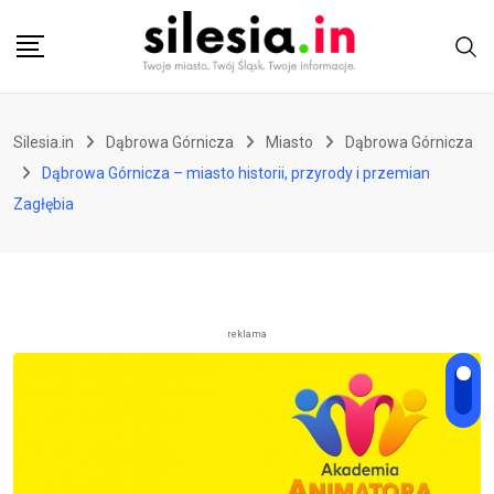
Skip
to
content
Silesia.in
Dąbrowa Górnicza
Miasto
Dąbrowa Górnicza
Dąbrowa Górnicza – miasto historii, przyrody i przemian
Zagłębia
reklama