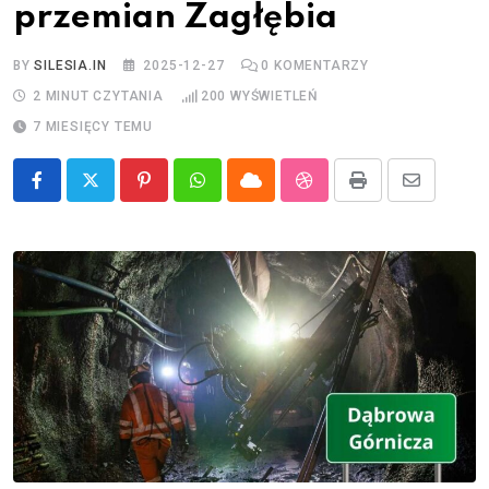
przemian Zagłębia
BY
SILESIA.IN
2025-12-27
0
KOMENTARZY
2 MINUT CZYTANIA
200
WYŚWIETLEŃ
7 MIESIĘCY TEMU
Pinterest
Whatsapp
Cloud
StumbleUpon
Print
Share
via
Email