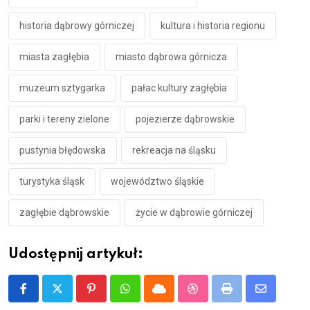
historia dąbrowy górniczej
kultura i historia regionu
miasta zagłębia
miasto dąbrowa górnicza
muzeum sztygarka
pałac kultury zagłębia
parki i tereny zielone
pojezierze dąbrowskie
pustynia błędowska
rekreacja na śląsku
turystyka śląsk
województwo śląskie
zagłębie dąbrowskie
życie w dąbrowie górniczej
Udostępnij artykuł:
Pinterest
Whatsapp
Cloud
StumbleUpon
Print
Share