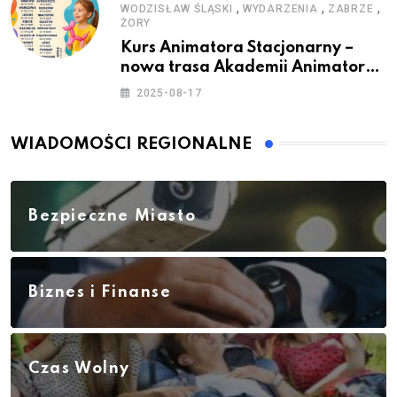
,
,
,
WODZISŁAW ŚLĄSKI
WYDARZENIA
ZABRZE
ŻORY
Kurs Animatora Stacjonarny –
nowa trasa Akademii Animatora
– jesień 2025
2025-08-17
WIADOMOŚCI REGIONALNE
Bezpieczne Miasto
Biznes i Finanse
Czas Wolny