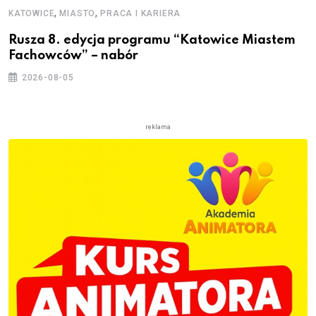
,
,
KATOWICE
MIASTO
PRACA I KARIERA
Rusza 8. edycja programu “Katowice Miastem
Fachowców” – nabór
2026-08-05
reklama