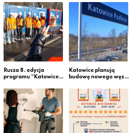
Rusza 8. edycja
Katowice planują
programu “Katowice
budowę nowego węzła
Miastem Fachowców”
przesiadkowego w
– nabór dla
Podlesiu
przedsiębiorców