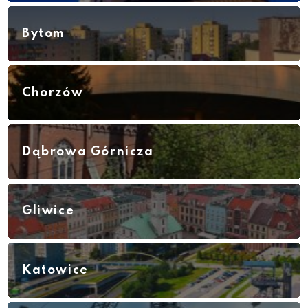
Bytom
Chorzów
Dąbrowa Górnicza
Gliwice
Katowice