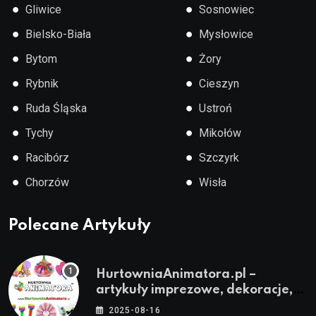
●
●
Gliwice
Sosnowiec
●
●
Bielsko-Biała
Mysłowice
●
●
Bytom
Żory
●
●
Rybnik
Cieszyn
●
●
Ruda Śląska
Ustroń
●
●
Tychy
Mikołów
●
●
Racibórz
Szczyrk
●
●
Chorzów
Wisła
Polecane Artykuły
HurtowniaAnimatora.pl –
artykuły imprezowe, dekoracje,
stroje i akcesoria dla animatorów
2025-08-16