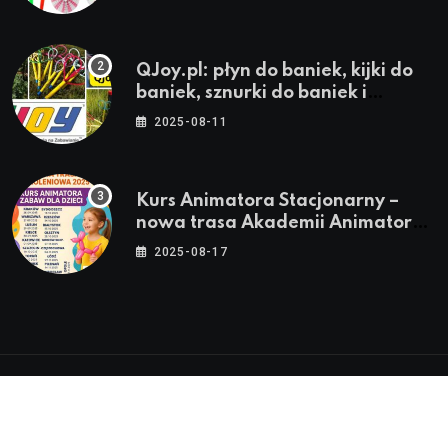
QJoy.pl: płyn do baniek, kijki do
baniek, sznurki do baniek i
zestawy do baniek
2025-08-11
Kurs Animatora Stacjonarny –
nowa trasa Akademii Animatora
– jesień 2025
2025-08-17
© 2024-2026 Twoje miasto. Twój Śląsk. Twoje
informacje™ | Wszystkie Prawa Zastrzeżone by
Silesia.in