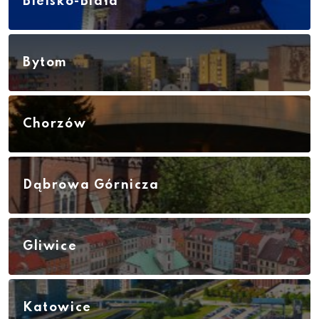
Bielsko-Biała
Bytom
Chorzów
Dąbrowa Górnicza
Gliwice
Katowice