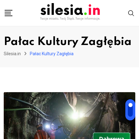
Skip
to
content
Pałac Kultury Zagłębia
Silesia.in
Pałac Kultury Zagłębia