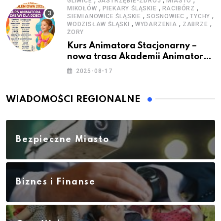
GLIWICE
JASTRZĘBIE-ZDRÓJ
MIASTO
,
,
,
MIKOŁÓW
PIEKARY ŚLĄSKIE
RACIBÓRZ
,
,
,
SIEMIANOWICE ŚLĄSKIE
SOSNOWIEC
TYCHY
,
,
,
WODZISŁAW ŚLĄSKI
WYDARZENIA
ZABRZE
ŻORY
Kurs Animatora Stacjonarny –
nowa trasa Akademii Animatora
– jesień 2025
2025-08-17
WIADOMOŚCI REGIONALNE
Bezpieczne Miasto
Biznes i Finanse