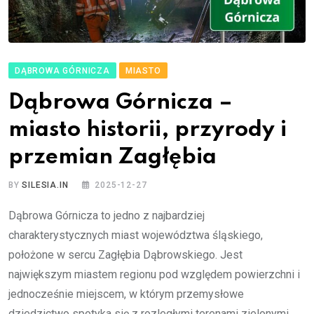
DĄBROWA GÓRNICZA
MIASTO
Dąbrowa Górnicza –
miasto historii, przyrody i
przemian Zagłębia
BY
SILESIA.IN
2025-12-27
Dąbrowa Górnicza to jedno z najbardziej
charakterystycznych miast województwa śląskiego,
położone w sercu Zagłębia Dąbrowskiego. Jest
największym miastem regionu pod względem powierzchni i
jednocześnie miejscem, w którym przemysłowe
dziedzictwo spotyka się z rozległymi terenami zielonymi,