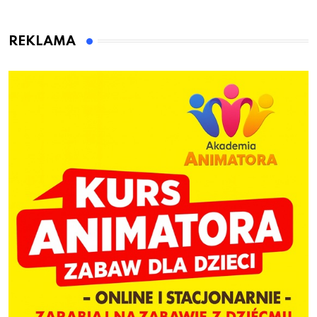
przygotuje do pracy
animatora zabaw dla
dzieci
REKLAMA