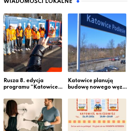
WIADOMOŚCI LOKALNE
Rusza 8. edycja
Katowice planują
programu “Katowice
budowę nowego węzła
Miastem Fachowców”
przesiadkowego w
– nabór dla
Podlesiu
przedsiębiorców