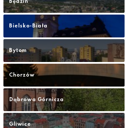
Będzin
Bielsko-Biała
Bytom
Chorzów
Dąbrowa Górnicza
Gliwice