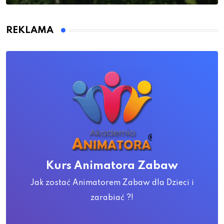
REKLAMA
Kurs Animatora Zabaw
Jak zostać Animatorem Zabaw dla Dzieci i
zarabiać ?!