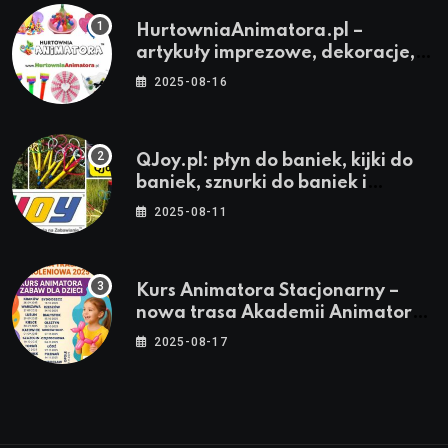
HurtowniaAnimatora.pl –
artykuły imprezowe, dekoracje,
stroje i akcesoria dla animatorów
2025-08-16
QJoy.pl: płyn do baniek, kijki do
baniek, sznurki do baniek i
zestawy do baniek
2025-08-11
Kurs Animatora Stacjonarny –
nowa trasa Akademii Animatora
– jesień 2025
2025-08-17