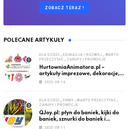
ZOBACZ TERAZ !
POLECANE ARTYKUŁY
,
,
DLA DZIECI
EDUKACJA I ROZWÓJ
WARTO
,
PRZECZYTAĆ
ZAKUPY I PROMOCJE
HurtowniaAnimatora.pl –
artykuły imprezowe, dekoracje,
stroje i akcesoria dla animatorów
2025-08-16
,
,
,
DLA DZIECI
FIRMY
WARTO PRZECZYTAĆ
ZAKUPY I PROMOCJE
QJoy.pl: płyn do baniek, kijki do
baniek, sznurki do baniek i
zestawy do baniek
2025-08-11