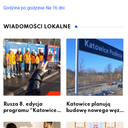
Godzina po godzinie
Na 16 dni
WIADOMOŚCI LOKALNE
Rusza 8. edycja
Katowice planują
programu “Katowice
budowę nowego węzła
Miastem Fachowców”
przesiadkowego w
– nabór dla
Podlesiu