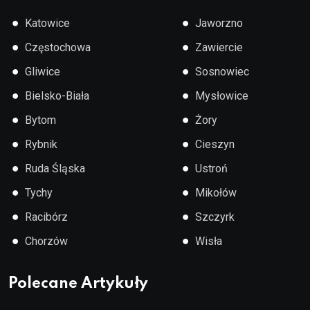
●
●
Katowice
Jaworzno
●
●
Częstochowa
Zawiercie
●
●
Gliwice
Sosnowiec
●
●
Bielsko-Biała
Mysłowice
●
●
Bytom
Żory
●
●
Rybnik
Cieszyn
●
●
Ruda Śląska
Ustroń
●
●
Tychy
Mikołów
●
●
Racibórz
Szczyrk
●
●
Chorzów
Wisła
Polecane Artykuły