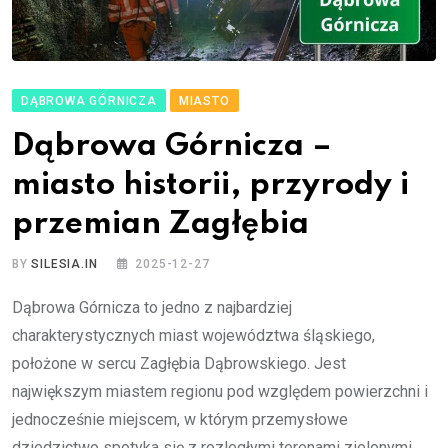
DĄBROWA GÓRNICZA
MIASTO
Dąbrowa Górnicza –
miasto historii, przyrody i
przemian Zagłębia
BY
SILESIA.IN
2025-12-27
Dąbrowa Górnicza to jedno z najbardziej
charakterystycznych miast województwa śląskiego,
położone w sercu Zagłębia Dąbrowskiego. Jest
największym miastem regionu pod względem powierzchni i
jednocześnie miejscem, w którym przemysłowe
dziedzictwo spotyka się z rozległymi terenami zielonymi,