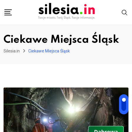
Skip
to
content
Ciekawe Miejsca Śląsk
Silesia.in
Ciekawe Miejsca Śląsk