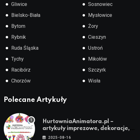
●
●
Gliwice
Sosnowiec
●
●
Bielsko-Biała
Mysłowice
●
●
Bytom
Żory
●
●
Rybnik
Cieszyn
●
●
Ruda Śląska
Ustroń
●
●
Tychy
Mikołów
●
●
Racibórz
Szczyrk
●
●
Chorzów
Wisła
Polecane Artykuły
HurtowniaAnimatora.pl –
artykuły imprezowe, dekoracje,
stroje i akcesoria dla animatorów
2025-08-16