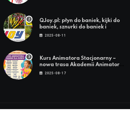
QJoy.pl: płyn do baniek, kijki do
baniek, sznurki do baniek i
zestawy do baniek
2025-08-11
Kurs Animatora Stacjonarny –
nowa trasa Akademii Animatora
– jesień 2025
2025-08-17
© 2024-2026 Twoje miasto. Twój Śląsk. Twoje
informacje™ | Wszystkie Prawa Zastrzeżone by
Silesia.in