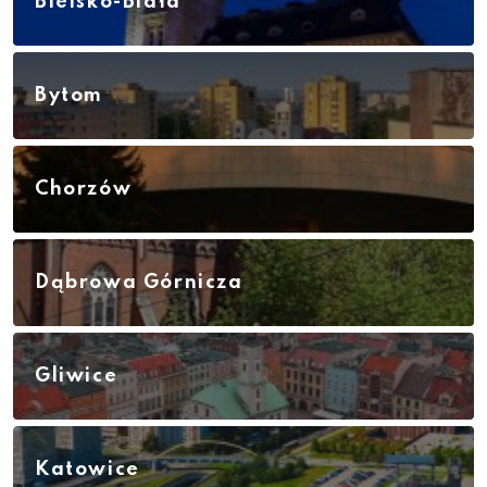
Bielsko-Biała
Bytom
Chorzów
Dąbrowa Górnicza
Gliwice
Katowice