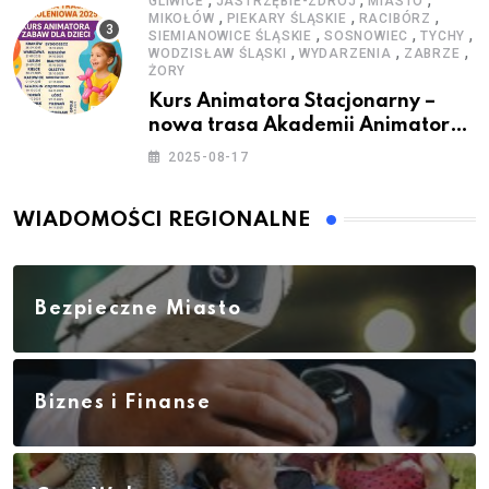
GLIWICE
JASTRZĘBIE-ZDRÓJ
MIASTO
,
,
,
MIKOŁÓW
PIEKARY ŚLĄSKIE
RACIBÓRZ
,
,
,
SIEMIANOWICE ŚLĄSKIE
SOSNOWIEC
TYCHY
,
,
,
WODZISŁAW ŚLĄSKI
WYDARZENIA
ZABRZE
ŻORY
Kurs Animatora Stacjonarny –
nowa trasa Akademii Animatora
– jesień 2025
2025-08-17
WIADOMOŚCI REGIONALNE
Bezpieczne Miasto
Biznes i Finanse