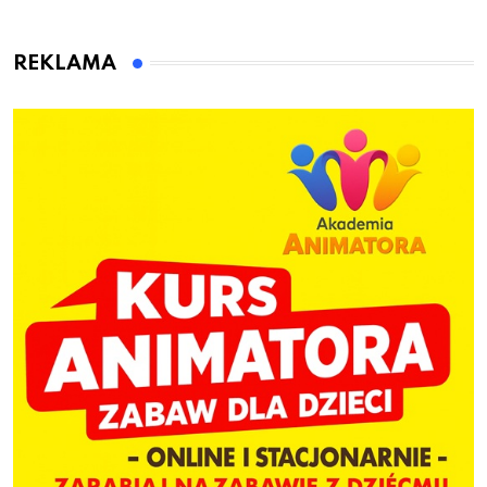
przygotuje do pracy
animatora zabaw dla
dzieci
REKLAMA