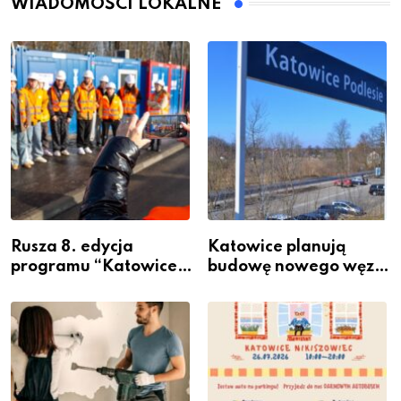
WIADOMOŚCI LOKALNE
Rusza 8. edycja
Katowice planują
programu “Katowice
budowę nowego węzła
Miastem Fachowców”
przesiadkowego w
– nabór dla
Podlesiu
przedsiębiorców