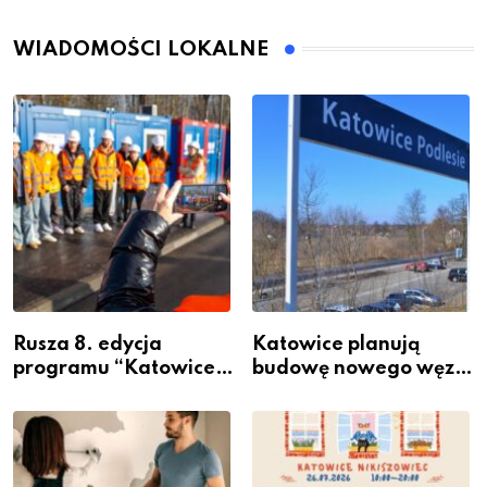
WIADOMOŚCI LOKALNE
Rusza 8. edycja
Katowice planują
programu “Katowice
budowę nowego węzła
Miastem Fachowców”
przesiadkowego w
– nabór dla
Podlesiu
przedsiębiorców