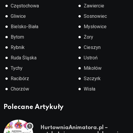
●
●
Częstochowa
Zawiercie
●
●
Gliwice
Sosnowiec
●
●
Bielsko-Biała
Mysłowice
●
●
Bytom
Żory
●
●
Rybnik
Cieszyn
●
●
Ruda Śląska
Ustroń
●
●
Tychy
Mikołów
●
●
Racibórz
Szczyrk
●
●
Chorzów
Wisła
Polecane Artykuły
HurtowniaAnimatora.pl –