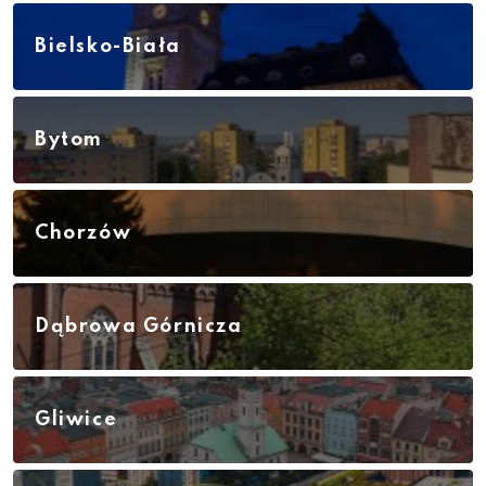
Bielsko-Biała
Bytom
Chorzów
Dąbrowa Górnicza
Gliwice