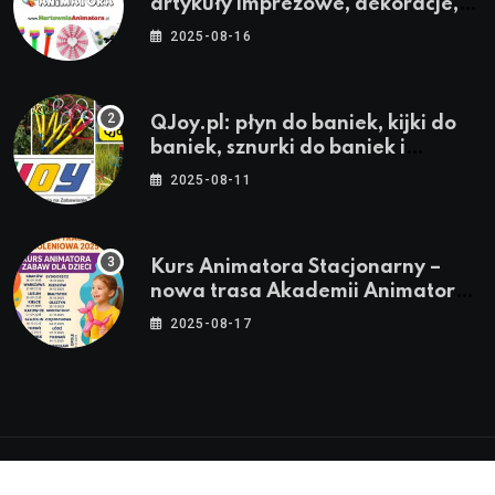
artykuły imprezowe, dekoracje,
stroje i akcesoria dla animatorów
2025-08-16
QJoy.pl: płyn do baniek, kijki do
baniek, sznurki do baniek i
zestawy do baniek
2025-08-11
Kurs Animatora Stacjonarny –
nowa trasa Akademii Animatora
– jesień 2025
2025-08-17
© 2024-2026 Twoje miasto. Twój Śląsk. Twoje