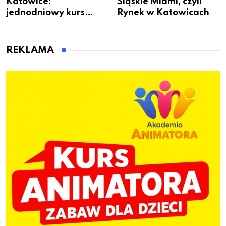
Katowice:
Śląskie Miami, czyli
jednodniowy kurs
Rynek w Katowicach
przygotuje do pracy
animatora zabaw dla
dzieci
REKLAMA