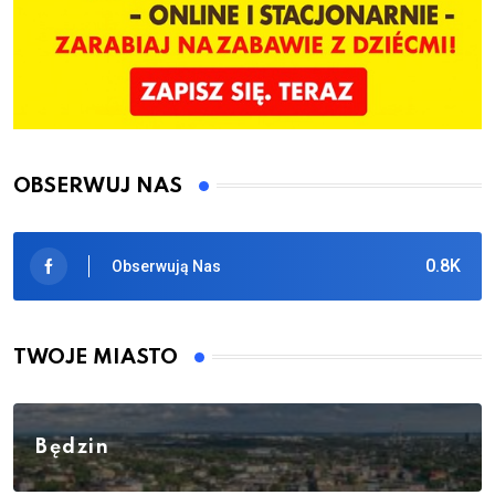
OBSERWUJ NAS
0.8K
Obserwują Nas
TWOJE MIASTO
Będzin