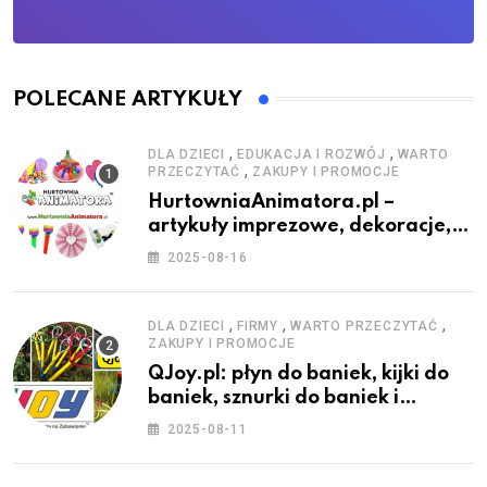
POLECANE ARTYKUŁY
,
,
DLA DZIECI
EDUKACJA I ROZWÓJ
WARTO
,
PRZECZYTAĆ
ZAKUPY I PROMOCJE
HurtowniaAnimatora.pl –
artykuły imprezowe, dekoracje,
stroje i akcesoria dla animatorów
2025-08-16
,
,
,
DLA DZIECI
FIRMY
WARTO PRZECZYTAĆ
ZAKUPY I PROMOCJE
QJoy.pl: płyn do baniek, kijki do
baniek, sznurki do baniek i
zestawy do baniek
2025-08-11