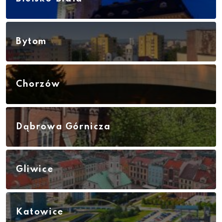
Bytom
Chorzów
Dąbrowa Górnicza
Gliwice
Katowice