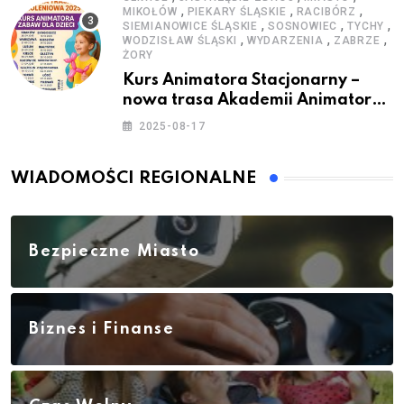
,
,
,
MIKOŁÓW
PIEKARY ŚLĄSKIE
RACIBÓRZ
,
,
,
SIEMIANOWICE ŚLĄSKIE
SOSNOWIEC
TYCHY
,
,
,
WODZISŁAW ŚLĄSKI
WYDARZENIA
ZABRZE
ŻORY
Kurs Animatora Stacjonarny –
nowa trasa Akademii Animatora
– jesień 2025
2025-08-17
WIADOMOŚCI REGIONALNE
Bezpieczne Miasto
Biznes i Finanse