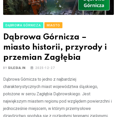
DĄBROWA GÓRNICZA
MIASTO
Dąbrowa Górnicza –
miasto historii, przyrody i
przemian Zagłębia
BY
SILESIA.IN
2025-12-27
Dąbrowa Górnicza to jedno z najbardziej
charakterystycznych miast województwa śląskiego,
położone w sercu Zagłębia Dąbrowskiego. Jest
największym miastem regionu pod względem powierzchni i
jednocześnie miejscem, w którym przemysłowe
dziedzictwo spotyka się z rozległymi terenami zielonymi,