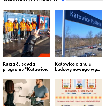
WIADOMOŚCI LOKALNE
Rusza 8. edycja
Katowice planują
programu “Katowice
budowę nowego węzła
Miastem Fachowców”
przesiadkowego w
– nabór dla
Podlesiu
przedsiębiorców