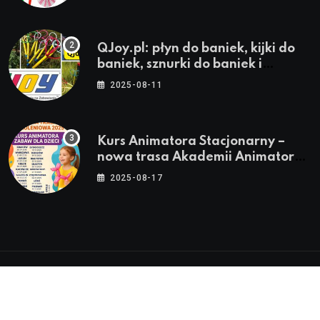
QJoy.pl: płyn do baniek, kijki do
baniek, sznurki do baniek i
zestawy do baniek
2025-08-11
Kurs Animatora Stacjonarny –
nowa trasa Akademii Animatora
– jesień 2025
2025-08-17
© 2024-2026 Twoje miasto. Twój Śląsk. Twoje
informacje™ | Wszystkie Prawa Zastrzeżone by
Silesia.in