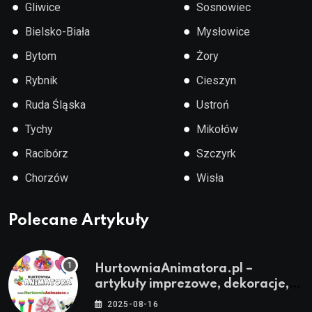
●
●
Gliwice
Sosnowiec
●
●
Bielsko-Biała
Mysłowice
●
●
Bytom
Żory
●
●
Rybnik
Cieszyn
●
●
Ruda Śląska
Ustroń
●
●
Tychy
Mikołów
●
●
Racibórz
Szczyrk
●
●
Chorzów
Wisła
Polecane Artykuły
HurtowniaAnimatora.pl –
artykuły imprezowe, dekoracje,
stroje i akcesoria dla animatorów
2025-08-16