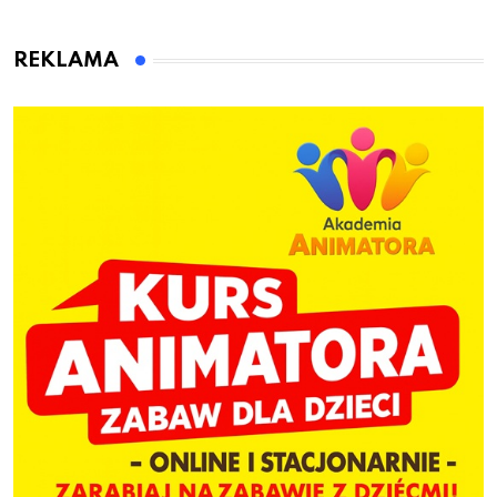
przygotuje do pracy
animatora zabaw dla
dzieci
REKLAMA