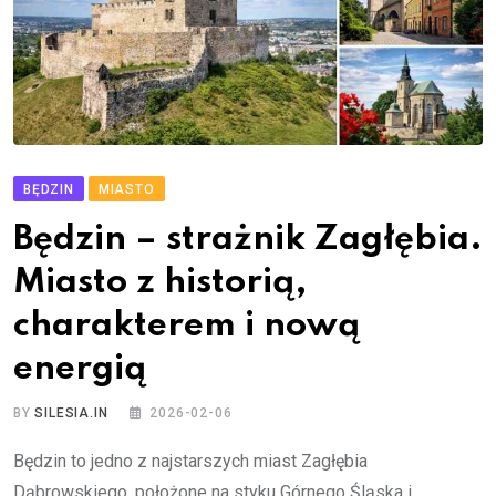
BĘDZIN
MIASTO
Będzin – strażnik Zagłębia.
Miasto z historią,
charakterem i nową
energią
BY
SILESIA.IN
2026-02-06
Będzin to jedno z najstarszych miast Zagłębia
Dąbrowskiego, położone na styku Górnego Śląska i