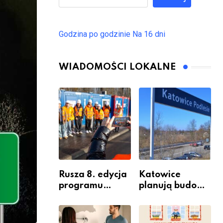
Godzina po godzinie
Na 16 dni
WIADOMOŚCI LOKALNE
Rusza 8. edycja
Katowice
programu
planują budowę
“Katowice
nowego węzła
Miastem
przesiadkoweg
Fachowców” –
o w Podlesiu