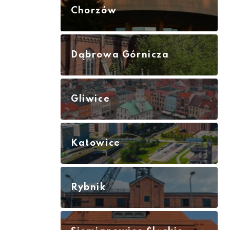
Chorzów
Dąbrowa Górnicza
Gliwice
Katowice
Rybnik