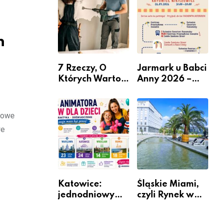
nabór dla
przedsiębiorców
n
7 Rzeczy, O
Jarmark u Babci
Których Warto
Anny 2026 –
Pamiętać Przed
Informacje
Remontem
Mieszkania
łowe
we
Katowice:
Śląskie Miami,
jednodniowy
czyli Rynek w
kurs przygotuje
Katowicach
do pracy