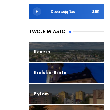
0.8K
Obserwują Nas
TWOJE MIASTO
Będzin
Bielsko-Biała
Bytom