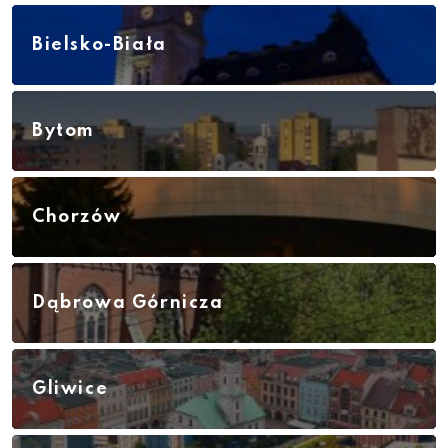
Bielsko-Biała
Bytom
Chorzów
Dąbrowa Górnicza
Gliwice