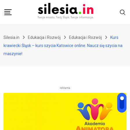
Skip
to
content
Silesia.in
Edukacja i Rozwój
Edukacja i Rozwój
Kurs
krawiecki Śląsk – kurs szycia Katowice online. Naucz się szycia na
maszynie!
reklama