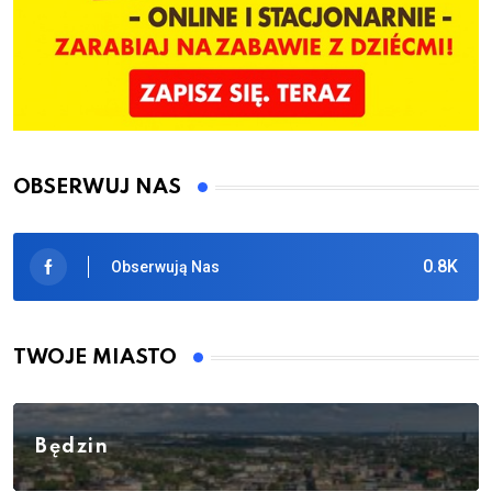
OBSERWUJ NAS
0.8K
Obserwują Nas
TWOJE MIASTO
Będzin