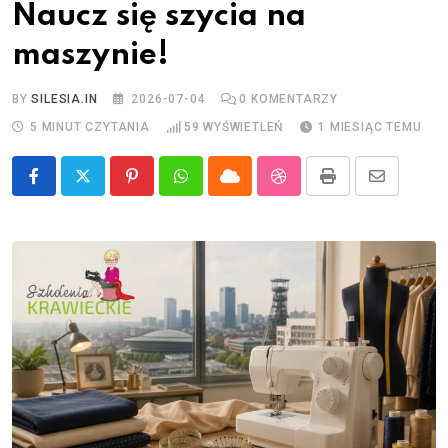
Naucz się szycia na
maszynie!
BY
SILESIA.IN
2026-07-04
0
KOMENTARZY
5 MINUT CZYTANIA
59
WYŚWIETLEŃ
1 MIESIĄC TEMU
Pinterest
Whatsapp
Cloud
StumbleUpon
Print
Share
via
Email