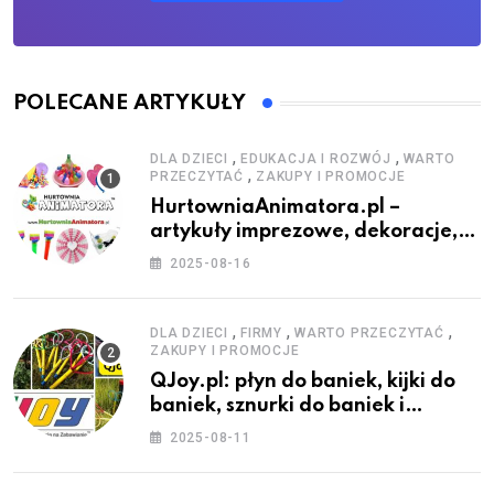
POLECANE ARTYKUŁY
,
,
DLA DZIECI
EDUKACJA I ROZWÓJ
WARTO
,
PRZECZYTAĆ
ZAKUPY I PROMOCJE
HurtowniaAnimatora.pl –
artykuły imprezowe, dekoracje,
stroje i akcesoria dla animatorów
2025-08-16
,
,
,
DLA DZIECI
FIRMY
WARTO PRZECZYTAĆ
ZAKUPY I PROMOCJE
QJoy.pl: płyn do baniek, kijki do
baniek, sznurki do baniek i
zestawy do baniek
2025-08-11