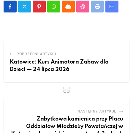
Pinterest
Whatsapp
Cloud
StumbleUpon
Print
Share
via
Email
POPRZEDNI ARTYKUŁ
Katowice: Kurs Animatora Zabaw dla
Dzieci — 24 lipca 2026
NASTĘPNY ARTYKUŁ
Zabytkowa kamienica przy Placu
Oddziałów Młodzieży Powstańczej w