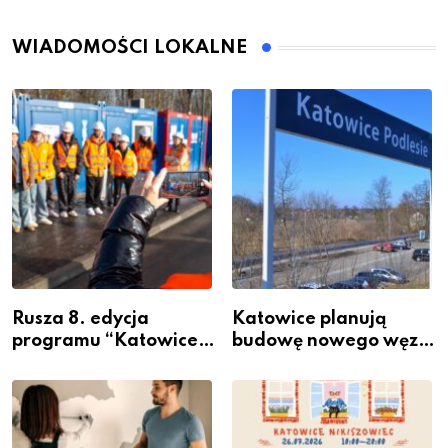
WIADOMOŚCI LOKALNE
Rusza 8. edycja
Katowice planują
programu “Katowice
budowę nowego węzła
Miastem Fachowców”
przesiadkowego w
– nabór dla
Podlesiu
przedsiębiorców