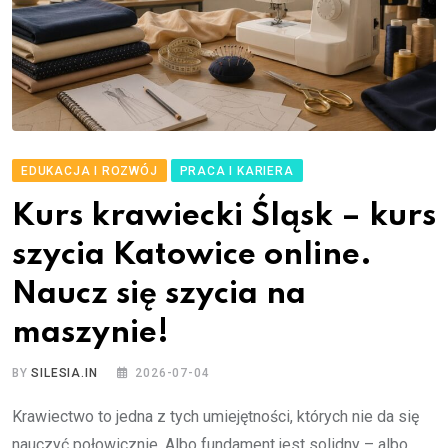
EDUKACJA I ROZWÓJ
PRACA I KARIERA
Kurs krawiecki Śląsk – kurs
szycia Katowice online.
Naucz się szycia na
maszynie!
BY
SILESIA.IN
2026-07-04
Krawiectwo to jedna z tych umiejętności, których nie da się
nauczyć połowicznie. Albo fundament jest solidny – albo