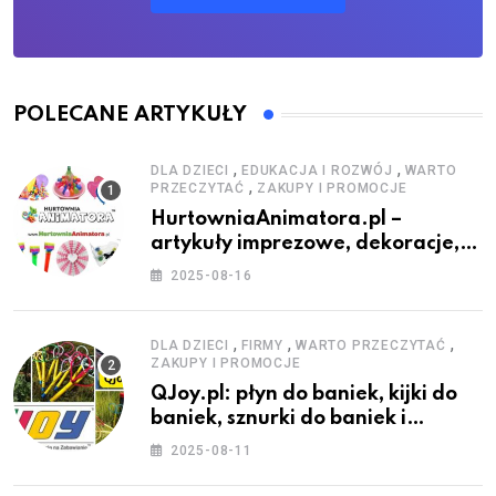
POLECANE ARTYKUŁY
,
,
DLA DZIECI
EDUKACJA I ROZWÓJ
WARTO
,
PRZECZYTAĆ
ZAKUPY I PROMOCJE
HurtowniaAnimatora.pl –
artykuły imprezowe, dekoracje,
stroje i akcesoria dla animatorów
2025-08-16
,
,
,
DLA DZIECI
FIRMY
WARTO PRZECZYTAĆ
ZAKUPY I PROMOCJE
QJoy.pl: płyn do baniek, kijki do
baniek, sznurki do baniek i
zestawy do baniek
2025-08-11