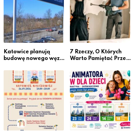
Katowice planują
7 Rzeczy, O Których
budowę nowego węzła
Warto Pamiętać Przed
przesiadkowego w
Remontem Mieszkania
Podlesiu