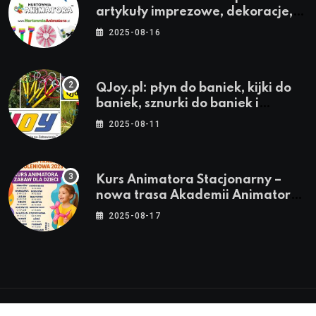
artykuły imprezowe, dekoracje,
stroje i akcesoria dla animatorów
2025-08-16
QJoy.pl: płyn do baniek, kijki do
baniek, sznurki do baniek i
zestawy do baniek
2025-08-11
Kurs Animatora Stacjonarny –
nowa trasa Akademii Animatora
– jesień 2025
2025-08-17
© 2024-2026 Twoje miasto. Twój Śląsk. Twoje