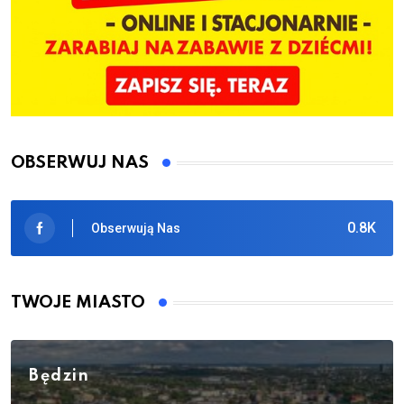
OBSERWUJ NAS
0.8K
Obserwują Nas
TWOJE MIASTO
Będzin