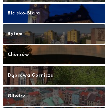
Bielsko-Biała
Bytom
Chorzów
Dąbrowa Górnicza
Gliwice