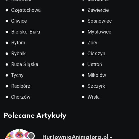
●
●
Częstochowa
Zawiercie
●
●
Gliwice
Sosnowiec
●
●
Bielsko-Biała
Mysłowice
●
●
Bytom
Żory
●
●
Rybnik
Cieszyn
●
●
Ruda Śląska
Ustroń
●
●
Tychy
Mikołów
●
●
Racibórz
Szczyrk
●
●
Chorzów
Wisła
Polecane Artykuły
HurtowniaAnimatora.pl –