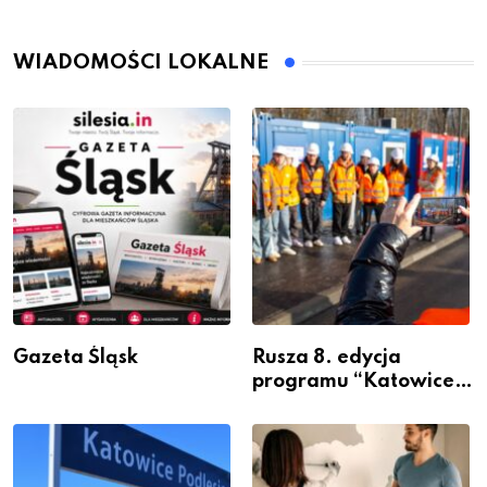
WIADOMOŚCI LOKALNE
Gazeta Śląsk
Rusza 8. edycja
programu “Katowice
Miastem Fachowców”
– nabór dla
przedsiębiorców