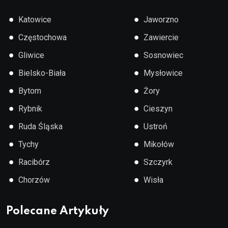
●
●
Katowice
Jaworzno
●
●
Częstochowa
Zawiercie
●
●
Gliwice
Sosnowiec
●
●
Bielsko-Biała
Mysłowice
●
●
Bytom
Żory
●
●
Rybnik
Cieszyn
●
●
Ruda Śląska
Ustroń
●
●
Tychy
Mikołów
●
●
Racibórz
Szczyrk
●
●
Chorzów
Wisła
Polecane Artykuły