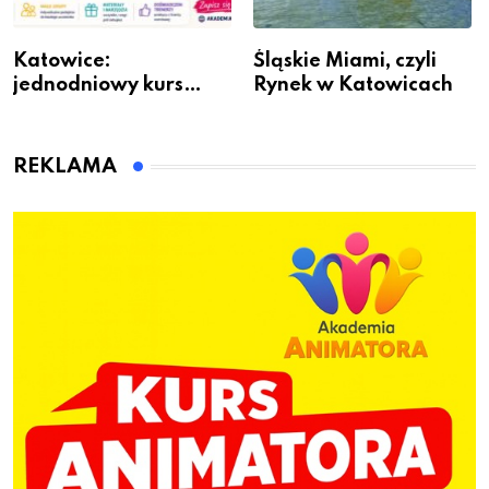
Katowice:
Śląskie Miami, czyli
jednodniowy kurs
Rynek w Katowicach
przygotuje do pracy
animatora zabaw dla
dzieci
REKLAMA