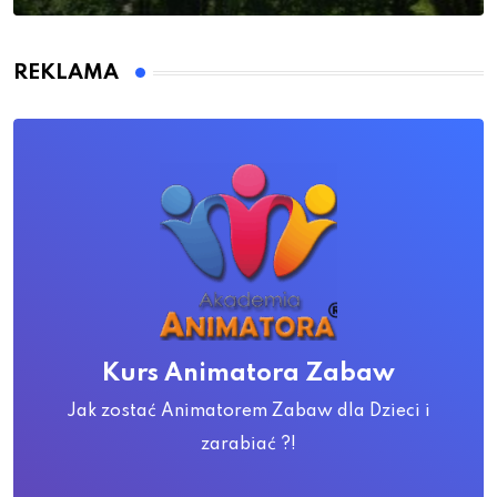
REKLAMA
Kurs Animatora Zabaw
Jak zostać Animatorem Zabaw dla Dzieci i
zarabiać ?!