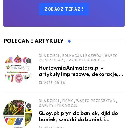
ZOBACZ TERAZ !
POLECANE ARTYKUŁY
,
,
DLA DZIECI
EDUKACJA I ROZWÓJ
WARTO
,
PRZECZYTAĆ
ZAKUPY I PROMOCJE
HurtowniaAnimatora.pl –
artykuły imprezowe, dekoracje,
stroje i akcesoria dla animatorów
2025-08-16
,
,
,
DLA DZIECI
FIRMY
WARTO PRZECZYTAĆ
ZAKUPY I PROMOCJE
QJoy.pl: płyn do baniek, kijki do
baniek, sznurki do baniek i
zestawy do baniek