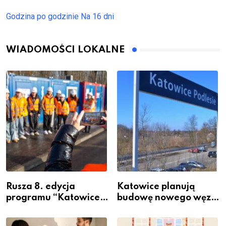
Godzina po godzinie
Na 16 dni
WIADOMOŚCI LOKALNE
Rusza 8. edycja
Katowice planują
programu “Katowice
budowę nowego węzła
Miastem Fachowców”
przesiadkowego w
– nabór dla
Podlesiu