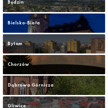
Będzin
Bielsko-Biała
Bytom
Chorzów
Dąbrowa Górnicza
Gliwice