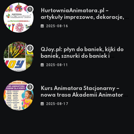
HurtowniaAnimatora.pl –
artykuły imprezowe, dekoracje,
stroje i akcesoria dla animatorów
2025-08-16
QJoy.pl: płyn do baniek, kijki do
baniek, sznurki do baniek i
zestawy do baniek
2025-08-11
Kurs Animatora Stacjonarny –
nowa trasa Akademii Animatora
– jesień 2025
2025-08-17