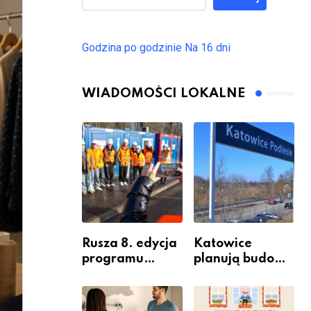
Godzina po godzinie
Na 16 dni
WIADOMOŚCI LOKALNE
Rusza 8. edycja
Katowice
programu
planują budowę
“Katowice
nowego węzła
Miastem
przesiadkoweg
Fachowców” –
o w Podlesiu