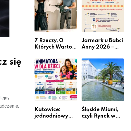
nabór dla
przedsiębiorców
7 Rzeczy, O
Jarmark u Babci
Których Warto
Anny 2026 –
Pamiętać Przed
Informacje
Remontem
z się
Mieszkania
lejny
adczenie,
Katowice:
Śląskie Miami,
jednodniowy
czyli Rynek w
kurs przygotuje
Katowicach
do pracy