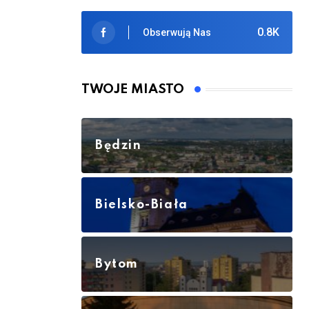
0.8K
Obserwują Nas
TWOJE MIASTO
Będzin
Bielsko-Biała
Bytom