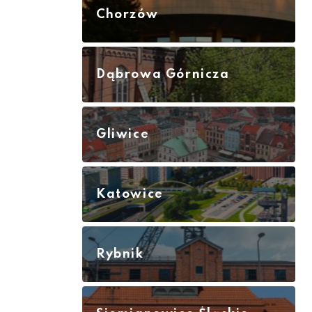
Chorzów
Dąbrowa Górnicza
Gliwice
Katowice
Rybnik