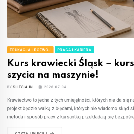
EDUKACJA I ROZWÓJ
PRACA I KARIERA
Kurs krawiecki Śląsk – kurs
szycia na maszynie!
BY
SILESIA.IN
2026-07-04
Krawiectwo to jedna z tych umiejętności, których nie da się 
projekt będzie walką z błędami, których nie wiadomo skąd s
metoda i sposób pracy z kursantką przekładają się bezpośred
CZYTAJ WIĘCEJ