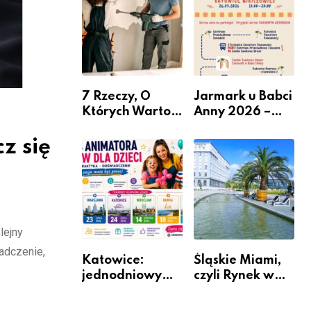
nabór dla
przedsiębiorców
7 Rzeczy, O
Jarmark u Babci
Których Warto
Anny 2026 –
Pamiętać Przed
Informacje
Remontem
z się
Mieszkania
lejny
adczenie,
Katowice:
Śląskie Miami,
jednodniowy
czyli Rynek w
kurs przygotuje
Katowicach
do pracy