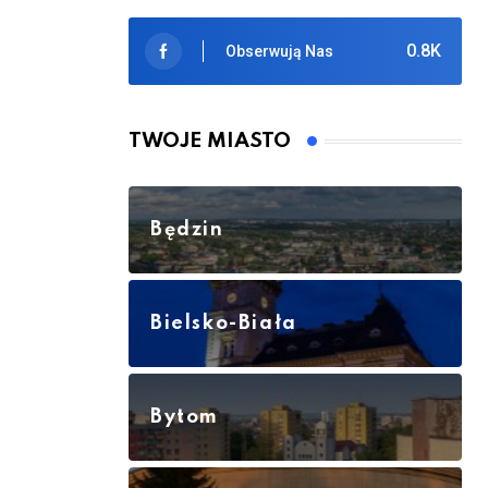
0.8K
Obserwują Nas
TWOJE MIASTO
Będzin
Bielsko-Biała
Bytom