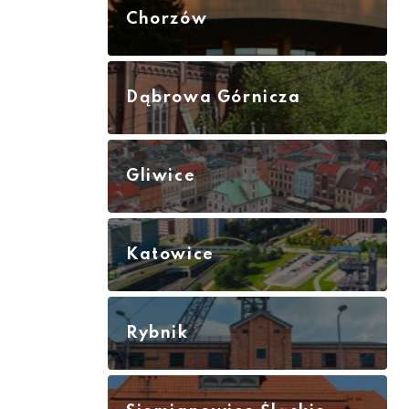
Chorzów
Dąbrowa Górnicza
Gliwice
Katowice
Rybnik