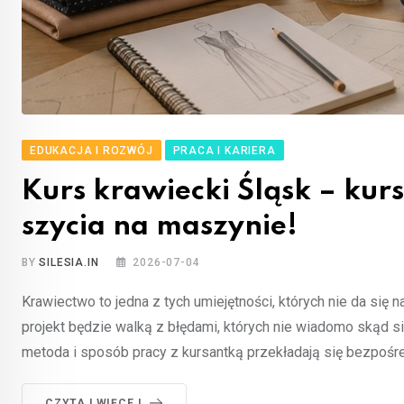
EDUKACJA I ROZWÓJ
PRACA I KARIERA
Kurs krawiecki Śląsk – kurs
szycia na maszynie!
BY
SILESIA.IN
2026-07-04
Krawiectwo to jedna z tych umiejętności, których nie da się 
projekt będzie walką z błędami, których nie wiadomo skąd s
metoda i sposób pracy z kursantką przekładają się bezpośred
CZYTAJ WIĘCEJ