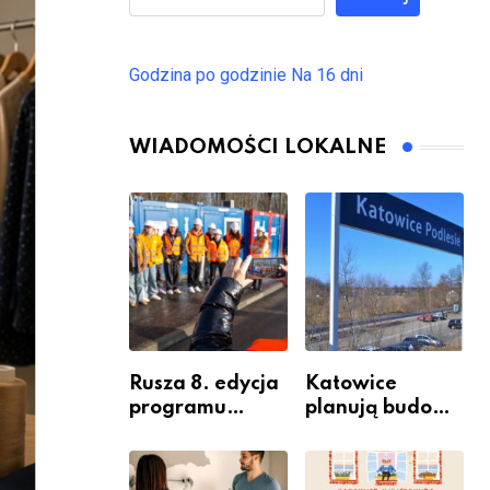
Godzina po godzinie
Na 16 dni
WIADOMOŚCI LOKALNE
Rusza 8. edycja
Katowice
programu
planują budowę
“Katowice
nowego węzła
Miastem
przesiadkoweg
Fachowców” –
o w Podlesiu