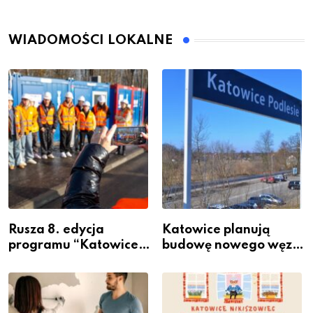
WIADOMOŚCI LOKALNE
Rusza 8. edycja
Katowice planują
programu “Katowice
budowę nowego węzła
Miastem Fachowców”
przesiadkowego w
– nabór dla
Podlesiu
przedsiębiorców