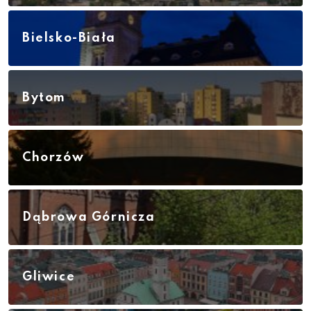
Bielsko-Biała
Bytom
Chorzów
Dąbrowa Górnicza
Gliwice