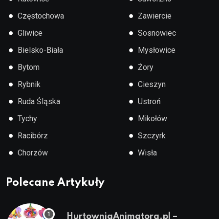
●
●
Częstochowa
Zawiercie
●
●
Gliwice
Sosnowiec
●
●
Bielsko-Biała
Mysłowice
●
●
Bytom
Żory
●
●
Rybnik
Cieszyn
●
●
Ruda Śląska
Ustroń
●
●
Tychy
Mikołów
●
●
Racibórz
Szczyrk
●
●
Chorzów
Wisła
Polecane Artykuły
HurtowniaAnimatora.pl –