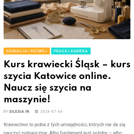
EDUKACJA I ROZWÓJ
PRACA I KARIERA
Kurs krawiecki Śląsk – kurs
szycia Katowice online.
Naucz się szycia na
maszynie!
BY
SILESIA.IN
2026-07-04
Krawiectwo to jedna z tych umiejętności, których nie da się
nauczyć połowicznie. Albo fundament jest solidny – albo