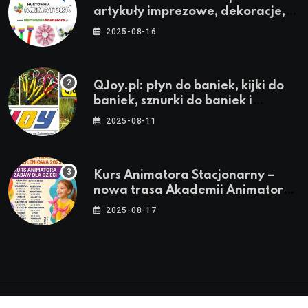
artykuły imprezowe, dekoracje,
stroje i akcesoria dla animatorów
2025-08-16
QJoy.pl: płyn do baniek, kijki do
baniek, sznurki do baniek i
zestawy do baniek
2025-08-11
Kurs Animatora Stacjonarny –
nowa trasa Akademii Animatora
– jesień 2025
2025-08-17
© 2024-2026 Twoje miasto. Twój Śląsk. Twoje