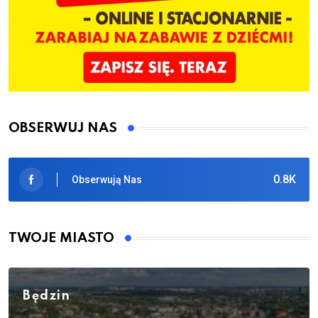
OBSERWUJ NAS
0.8K
Obserwują Nas
TWOJE MIASTO
Będzin