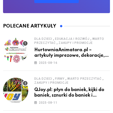
POLECANE ARTYKUŁY
,
,
DLA DZIECI
EDUKACJA I ROZWÓJ
WARTO
,
PRZECZYTAĆ
ZAKUPY I PROMOCJE
HurtowniaAnimatora.pl –
artykuły imprezowe, dekoracje,
stroje i akcesoria dla animatorów
2025-08-16
,
,
,
DLA DZIECI
FIRMY
WARTO PRZECZYTAĆ
ZAKUPY I PROMOCJE
QJoy.pl: płyn do baniek, kijki do
baniek, sznurki do baniek i
zestawy do baniek
2025-08-11