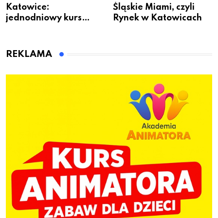
Katowice:
Śląskie Miami, czyli
jednodniowy kurs
Rynek w Katowicach
przygotuje do pracy
animatora zabaw dla
dzieci
REKLAMA