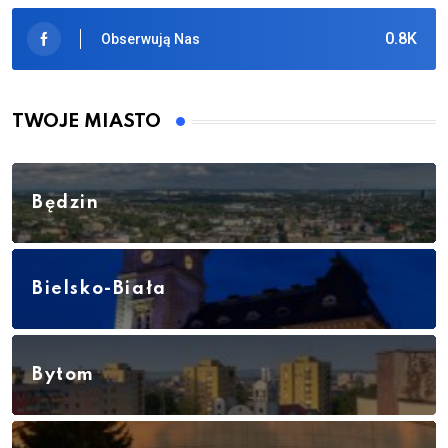
0.8K
Obserwują Nas
TWOJE MIASTO
Będzin
Bielsko-Biała
Bytom