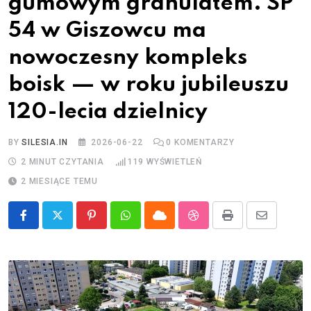
gumowym granulatem. SP
54 w Giszowcu ma
nowoczesny kompleks
boisk — w roku jubileuszu
120-lecia dzielnicy
BY
SILESIA.IN
2026-06-22
0
KOMENTARZY
2 MINUT CZYTANIA
119
WYŚWIETLEŃ
2 MIESIĄCE TEMU
Pinterest
Whatsapp
Cloud
StumbleUpon
Print
Share
via
Email