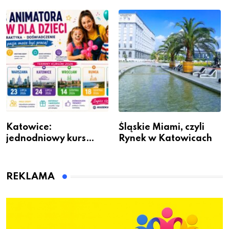
Remontem Mieszkania
Katowice:
Śląskie Miami, czyli
jednodniowy kurs
Rynek w Katowicach
przygotuje do pracy
animatora zabaw dla
dzieci
REKLAMA