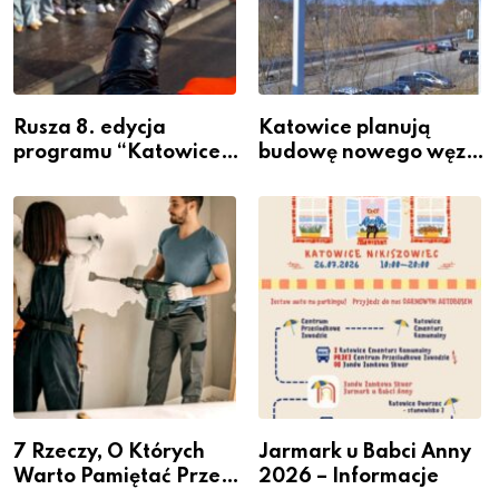
Rusza 8. edycja
Katowice planują
programu “Katowice
budowę nowego węzła
Miastem Fachowców”
przesiadkowego w
– nabór dla
Podlesiu
przedsiębiorców
7 Rzeczy, O Których
Jarmark u Babci Anny
Warto Pamiętać Przed
2026 – Informacje