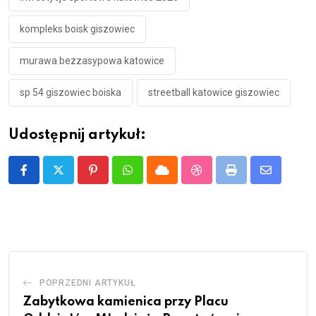
kompleks boisk giszowiec
murawa bezzasypowa katowice
sp 54 giszowiec boiska
streetball katowice giszowiec
Udostępnij artykuł:
Pinterest
Whatsapp
Cloud
StumbleUpon
Print
Share
via
Email
POPRZEDNI ARTYKUŁ
Zabytkowa kamienica przy Placu