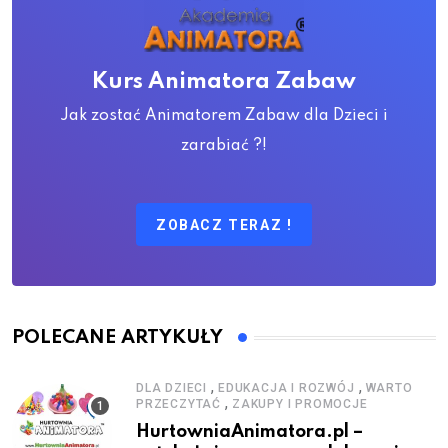
Kurs Animatora Zabaw
Jak zostać Animatorem Zabaw dla Dzieci i
zarabiać ?!
ZOBACZ TERAZ !
POLECANE ARTYKUŁY
,
,
DLA DZIECI
EDUKACJA I ROZWÓJ
WARTO
,
PRZECZYTAĆ
ZAKUPY I PROMOCJE
HurtowniaAnimatora.pl –