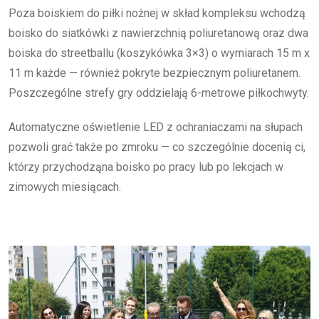
Poza boiskiem do piłki nożnej w skład kompleksu wchodzą
boisko do siatkówki z nawierzchnią poliuretanową oraz dwa
boiska do streetballu (koszykówka 3×3) o wymiarach 15 m x
11 m każde — również pokryte bezpiecznym poliuretanem.
Poszczególne strefy gry oddzielają 6-metrowe piłkochwyty.
Automatyczne oświetlenie LED z ochraniaczami na słupach
pozwoli grać także po zmroku — co szczególnie docenią ci,
którzy przychodząna boisko po pracy lub po lekcjach w
zimowych miesiącach.