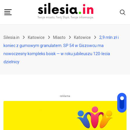
Skip
to
content
Silesia.in
Katowice
Miasto
Katowice
2,9 mln zł i
koniec z gumowym granulatem. SP 54 w Giszowcu ma
nowoczesny kompleks boisk — w roku jubileuszu 120-lecia
dzielnicy
reklama