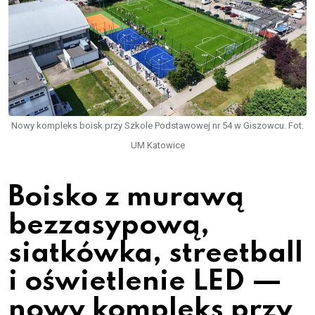
Nowy kompleks boisk przy Szkole Podstawowej nr 54 w Giszowcu. Fot.
UM Katowice
Boisko z murawą
bezzasypową,
siatkówka, streetball
i oświetlenie LED —
nowy kompleks przy