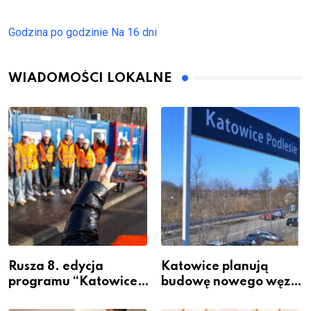
Godzina po godzinie
Na 16 dni
WIADOMOŚCI LOKALNE
Rusza 8. edycja
Katowice planują
programu “Katowice
budowę nowego węzła
Miastem Fachowców”
przesiadkowego w