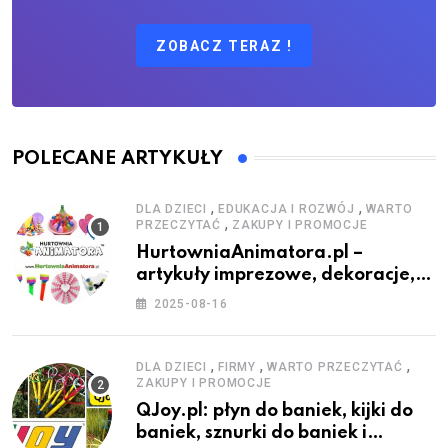
ZOBACZ TERAZ !
POLECANE ARTYKUŁY
,
,
DLA DZIECI
EDUKACJA I ROZWÓJ
WARTO
,
PRZECZYTAĆ
ZAKUPY I PROMOCJE
HurtowniaAnimatora.pl –
artykuły imprezowe, dekoracje,
stroje i akcesoria dla animatorów
2025-08-16
,
,
,
DLA DZIECI
FIRMY
WARTO PRZECZYTAĆ
ZAKUPY I PROMOCJE
QJoy.pl: płyn do baniek, kijki do
baniek, sznurki do baniek i