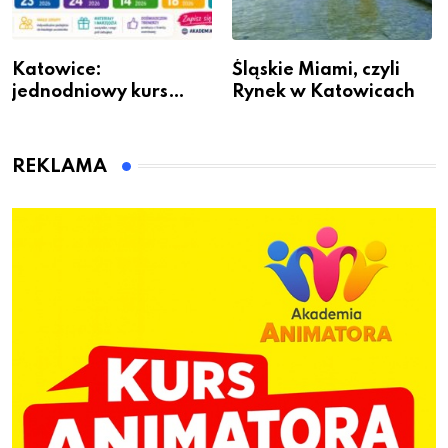
Katowice:
Śląskie Miami, czyli
jednodniowy kurs
Rynek w Katowicach
przygotuje do pracy
animatora zabaw dla
dzieci
REKLAMA