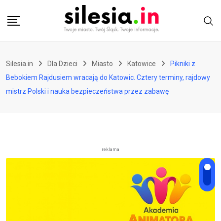
Skip
to
content
Silesia.in
Dla Dzieci
Miasto
Katowice
Pikniki z
Bebokiem Rajdusiem wracają do Katowic. Cztery terminy, rajdowy
mistrz Polski i nauka bezpieczeństwa przez zabawę
reklama