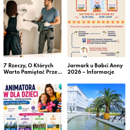
– nabór dla
Podlesiu
przedsiębiorców
7 Rzeczy, O Których
Jarmark u Babci Anny
Warto Pamiętać Przed
2026 – Informacje
Remontem Mieszkania