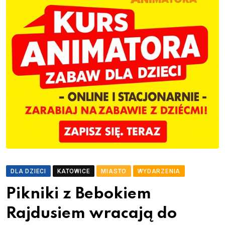
DLA DZIECI
KATOWICE
MIASTO
WYDARZENIA
Pikniki z Bebokiem
Rajdusiem wracają do