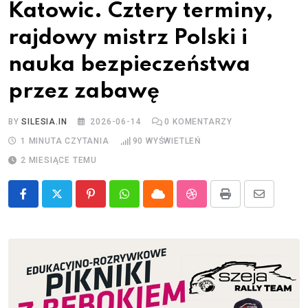
Katowic. Cztery terminy,
rajdowy mistrz Polski i
nauka bezpieczeństwa
przez zabawę
BY
SILESIA.IN
2026-06-14
0
KOMENTARZY
1 MINUTA CZYTANIA
90
WYŚWIETLEŃ
2 MIESIĄCE TEMU
Pinterest
Whatsapp
Cloud
StumbleUpon
Print
Share
via
Email