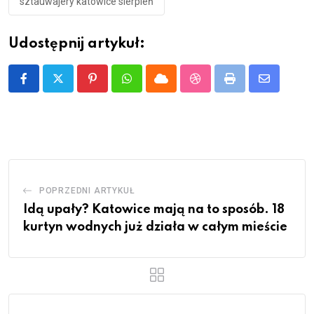
sztauwajery katowice sierpień
Udostępnij artykuł:
Pinterest
Whatsapp
Cloud
StumbleUpon
Print
Share
via
Email
POPRZEDNI ARTYKUŁ
Idą upały? Katowice mają na to sposób. 18
kurtyn wodnych już działa w całym mieście