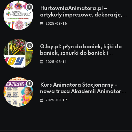
HurtowniaAnimatora.pl –
artykuły imprezowe, dekoracje,
stroje i akcesoria dla animatorów
2025-08-16
QJoy.pl: płyn do baniek, kijki do
baniek, sznurki do baniek i
zestawy do baniek
2025-08-11
Kurs Animatora Stacjonarny –
nowa trasa Akademii Animatora
– jesień 2025
2025-08-17