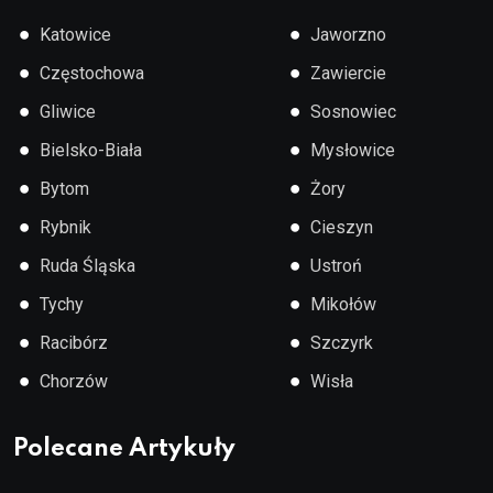
●
●
Katowice
Jaworzno
●
●
Częstochowa
Zawiercie
●
●
Gliwice
Sosnowiec
●
●
Bielsko-Biała
Mysłowice
●
●
Bytom
Żory
●
●
Rybnik
Cieszyn
●
●
Ruda Śląska
Ustroń
●
●
Tychy
Mikołów
●
●
Racibórz
Szczyrk
●
●
Chorzów
Wisła
Polecane Artykuły