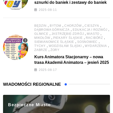
sznurki do baniek i zestawy do baniek
2025-08-11
,
,
,
,
BĘDZIN
BYTOM
CHORZÓW
CIESZYN
,
,
DĄBROWA GÓRNICZA
EDUKACJA I ROZWÓJ
,
,
,
GLIWICE
JASTRZĘBIE-ZDRÓJ
MIASTO
,
,
,
MIKOŁÓW
PIEKARY ŚLĄSKIE
RACIBÓRZ
,
,
SIEMIANOWICE ŚLĄSKIE
SOSNOWIEC
,
,
,
TYCHY
WODZISŁAW ŚLĄSKI
WYDARZENIA
,
ZABRZE
ŻORY
Kurs Animatora Stacjonarny – nowa
trasa Akademii Animatora – jesień 2025
2025-08-17
WIADOMOŚCI REGIONALNE
Bezpieczne Miasto