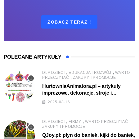
ZOBACZ TERAZ !
POLECANE ARTYKUŁY
,
,
DLA DZIECI
EDUKACJA I ROZWÓJ
WARTO
,
PRZECZYTAĆ
ZAKUPY I PROMOCJE
HurtowniaAnimatora.pl – artykuły
imprezowe, dekoracje, stroje i
akcesoria dla animatorów
2025-08-16
,
,
,
DLA DZIECI
FIRMY
WARTO PRZECZYTAĆ
ZAKUPY I PROMOCJE
QJoy.pl: płyn do baniek, kijki do baniek,