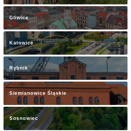
Gliwice
Katowice
Rybnik
Siemianowice Śląskie
Sosnowiec