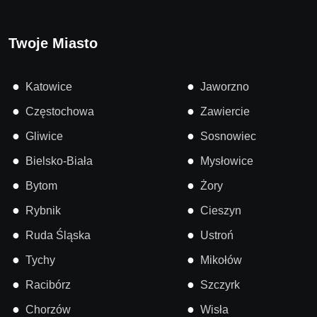
Twoje Miasto
●
●
Katowice
Jaworzno
●
●
Częstochowa
Zawiercie
●
●
Gliwice
Sosnowiec
●
●
Bielsko-Biała
Mysłowice
●
●
Bytom
Żory
●
●
Rybnik
Cieszyn
●
●
Ruda Śląska
Ustroń
●
●
Tychy
Mikołów
●
●
Racibórz
Szczyrk
●
●
Chorzów
Wisła