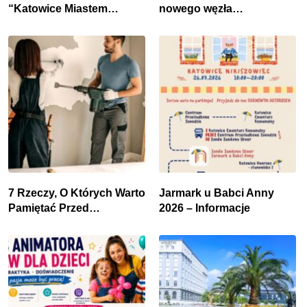
“Katowice Miastem
nowego węzła
Fachowców” – nabór dla
przesiadkowego w
przedsiębiorców
Podlesiu
7 Rzeczy, O Których Warto
Jarmark u Babci Anny
Pamiętać Przed
2026 – Informacje
Remontem Mieszkania