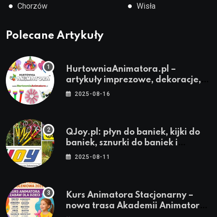
●
●
Chorzów
Wisła
Polecane Artykuły
HurtowniaAnimatora.pl –
artykuły imprezowe, dekoracje,
stroje i akcesoria dla animatorów
2025-08-16
QJoy.pl: płyn do baniek, kijki do
baniek, sznurki do baniek i
zestawy do baniek
2025-08-11
Kurs Animatora Stacjonarny –
nowa trasa Akademii Animatora
– jesień 2025