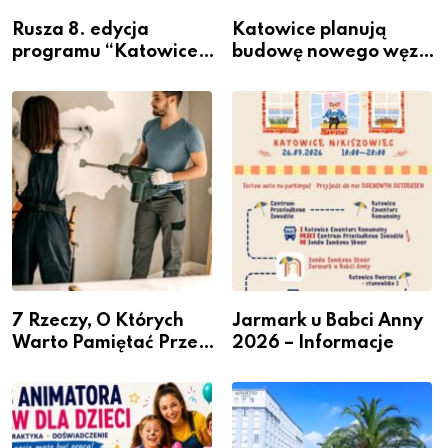
Rusza 8. edycja
Katowice planują
programu “Katowice
budowę nowego węzła
Miastem Fachowców”
przesiadkowego w
– nabór dla
Podlesiu
przedsiębiorców
7 Rzeczy, O Których
Jarmark u Babci Anny
Warto Pamiętać Przed
2026 – Informacje
Remontem Mieszkania