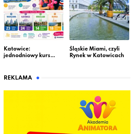
Katowice:
Śląskie Miami, czyli
jednodniowy kurs
Rynek w Katowicach
przygotuje do pracy
animatora zabaw dla
dzieci
REKLAMA