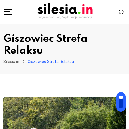
Skip
to
content
Giszowiec Strefa
Relaksu
Silesia.in
Giszowiec Strefa Relaksu