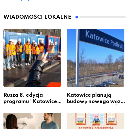
WIADOMOŚCI LOKALNE
Rusza 8. edycja
Katowice planują
programu “Katowice
budowę nowego węzła
Miastem Fachowców”
przesiadkowego w
– nabór dla
Podlesiu
przedsiębiorców