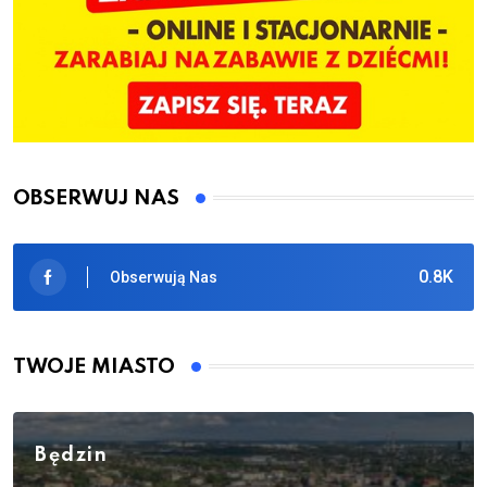
OBSERWUJ NAS
0.8K
Obserwują Nas
TWOJE MIASTO
Będzin