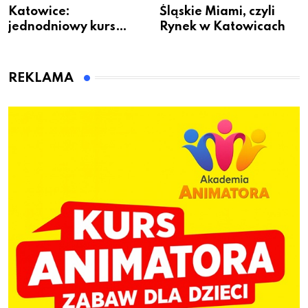
Katowice:
Śląskie Miami, czyli
jednodniowy kurs
Rynek w Katowicach
przygotuje do pracy
animatora zabaw dla
dzieci
REKLAMA