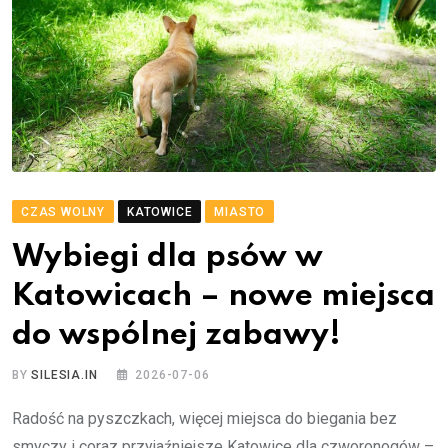
CZAS WOLNY
KATOWICE
MIASTO
Wybiegi dla psów w
Katowicach – nowe miejsca
do wspólnej zabawy!
BY
SILESIA.IN
2026-07-06
Radość na pyszczkach, więcej miejsca do biegania bez
smyczy i coraz przyjaźniejsze Katowice dla czworonogów –