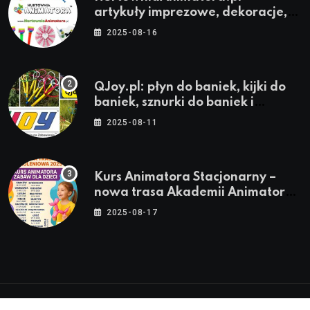
artykuły imprezowe, dekoracje,
stroje i akcesoria dla animatorów
2025-08-16
QJoy.pl: płyn do baniek, kijki do
baniek, sznurki do baniek i
zestawy do baniek
2025-08-11
Kurs Animatora Stacjonarny –
nowa trasa Akademii Animatora
– jesień 2025
2025-08-17