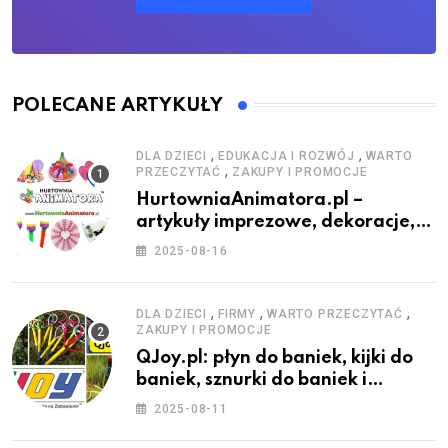
POLECANE ARTYKUŁY
,
,
DLA DZIECI
EDUKACJA I ROZWÓJ
WARTO
,
PRZECZYTAĆ
ZAKUPY I PROMOCJE
HurtowniaAnimatora.pl –
artykuły imprezowe, dekoracje,
stroje i akcesoria dla animatorów
2025-08-16
,
,
,
DLA DZIECI
FIRMY
WARTO PRZECZYTAĆ
ZAKUPY I PROMOCJE
QJoy.pl: płyn do baniek, kijki do
baniek, sznurki do baniek i
zestawy do baniek
2025-08-11