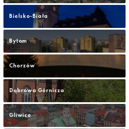
Bielsko-Biała
Bytom
Chorzów
Dąbrowa Górnicza
Gliwice