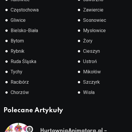
●
●
Częstochowa
Zawiercie
●
●
Gliwice
Sosnowiec
●
●
Bielsko-Biała
Mysłowice
●
●
Bytom
Żory
●
●
Rybnik
Cieszyn
●
●
Ruda Śląska
Ustroń
●
●
Tychy
Mikołów
●
●
Racibórz
Szczyrk
●
●
Chorzów
Wisła
Polecane Artykuły
HurtowniaAnimatora.pl –