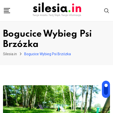
Skip
to
content
Bogucice Wybieg Psi
Brzózka
Silesia.in
Bogucice Wybieg Psi Brzózka