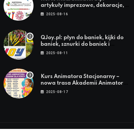
artykuły imprezowe, dekoracje,
stroje i akcesoria dla animatorów
2025-08-16
QJoy.pl: płyn do baniek, kijki do
baniek, sznurki do baniek i
zestawy do baniek
2025-08-11
Kurs Animatora Stacjonarny –
nowa trasa Akademii Animatora
– jesień 2025
2025-08-17