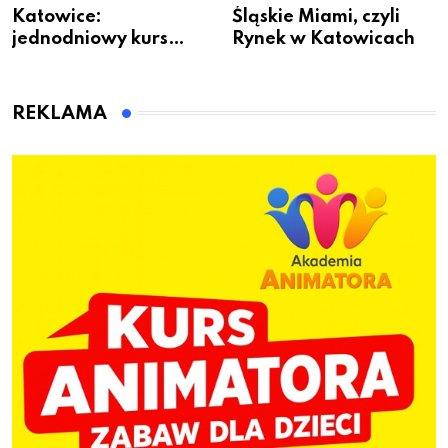
Katowice:
Śląskie Miami, czyli
jednodniowy kurs
Rynek w Katowicach
przygotuje do pracy
animatora zabaw dla
dzieci
REKLAMA