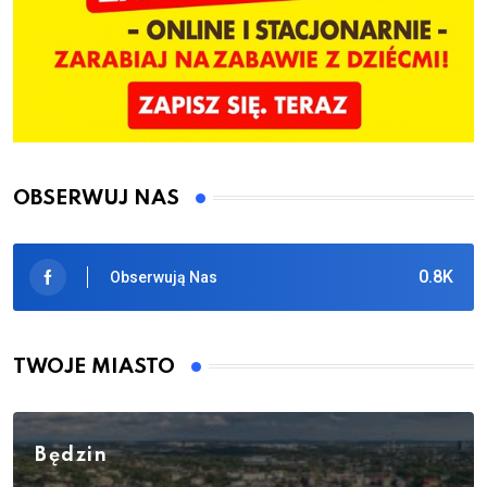
OBSERWUJ NAS
0.8K
Obserwują Nas
TWOJE MIASTO
Będzin