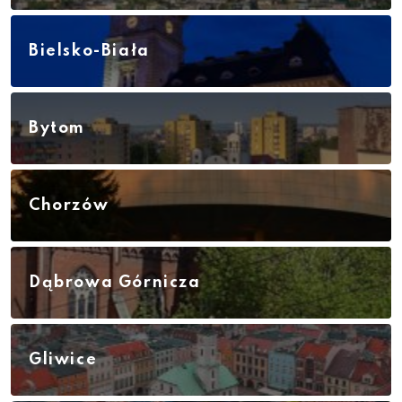
Bielsko-Biała
Bytom
Chorzów
Dąbrowa Górnicza
Gliwice