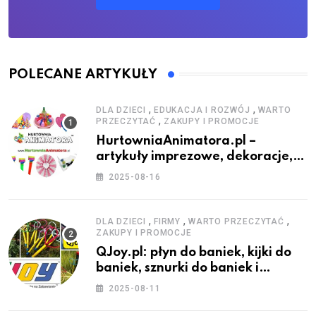
POLECANE ARTYKUŁY
,
,
DLA DZIECI
EDUKACJA I ROZWÓJ
WARTO
,
PRZECZYTAĆ
ZAKUPY I PROMOCJE
HurtowniaAnimatora.pl –
artykuły imprezowe, dekoracje,
stroje i akcesoria dla animatorów
2025-08-16
,
,
,
DLA DZIECI
FIRMY
WARTO PRZECZYTAĆ
ZAKUPY I PROMOCJE
QJoy.pl: płyn do baniek, kijki do
baniek, sznurki do baniek i
zestawy do baniek
2025-08-11