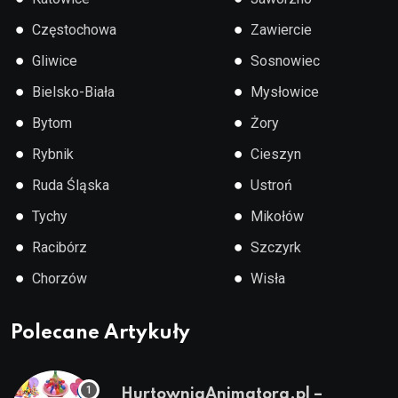
●
●
Częstochowa
Zawiercie
●
●
Gliwice
Sosnowiec
●
●
Bielsko-Biała
Mysłowice
●
●
Bytom
Żory
●
●
Rybnik
Cieszyn
●
●
Ruda Śląska
Ustroń
●
●
Tychy
Mikołów
●
●
Racibórz
Szczyrk
●
●
Chorzów
Wisła
Polecane Artykuły
HurtowniaAnimatora.pl –