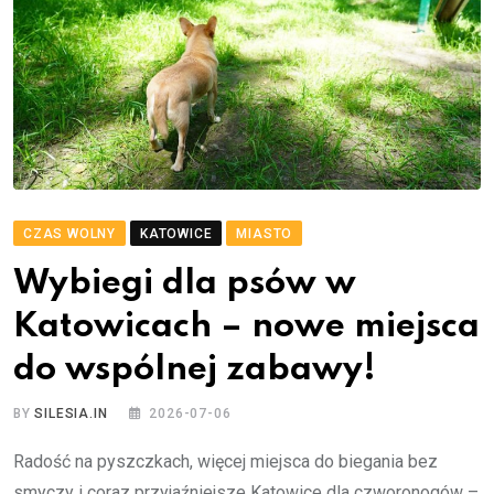
CZAS WOLNY
KATOWICE
MIASTO
Wybiegi dla psów w
Katowicach – nowe miejsca
do wspólnej zabawy!
BY
SILESIA.IN
2026-07-06
Radość na pyszczkach, więcej miejsca do biegania bez
smyczy i coraz przyjaźniejsze Katowice dla czworonogów –