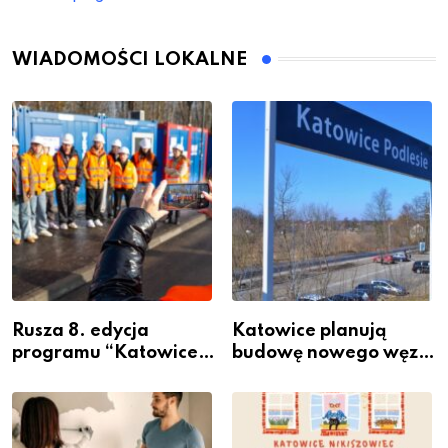
WIADOMOŚCI LOKALNE
Rusza 8. edycja
Katowice planują
programu “Katowice
budowę nowego węzła
Miastem Fachowców”
przesiadkowego w
– nabór dla
Podlesiu
przedsiębiorców