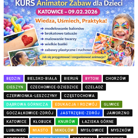
BĘDZIN
BIELSKO-BIAŁA
BIERUŃ
BYTOM
CHORZÓW
CIESZYN
CZECHOWICE-DZIEDZICE
CZELADŹ
CZERWIONKA-LESZCZYNY
CZĘSTOCHOWA
DĄBROWA GÓRNICZA
EDUKACJA I ROZWÓJ
GLIWICE
GOCZAŁKOWICE-ZDRÓJ
JASTRZĘBIE-ZDRÓJ
JAWORZNO
KATOWICE
KŁOBUCK
KNURÓW
ŁAZISKA GÓRNE
LUBLINIEC
MIASTO
MIKOŁÓW
MYSŁOWICE
MYSZKÓW