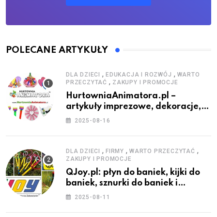
POLECANE ARTYKUŁY
,
,
DLA DZIECI
EDUKACJA I ROZWÓJ
WARTO
,
PRZECZYTAĆ
ZAKUPY I PROMOCJE
HurtowniaAnimatora.pl –
artykuły imprezowe, dekoracje,
stroje i akcesoria dla animatorów
2025-08-16
,
,
,
DLA DZIECI
FIRMY
WARTO PRZECZYTAĆ
ZAKUPY I PROMOCJE
QJoy.pl: płyn do baniek, kijki do
baniek, sznurki do baniek i
zestawy do baniek
2025-08-11