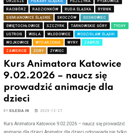
ORZESZE
PIEKARY ŚLĄSKIE
PSZCZYNA
PYSKOWICE
RACIBÓRZ
RADZIONKÓW
RUDA ŚLĄSKA
RYBNIK
SIEMIANOWICE ŚLĄSKIE
SKOCZÓW
SOSNOWIEC
ŚWIĘTOCHŁOWICE
SZCZYRK
TARNOWSKIE GÓRY
TYCHY
USTROŃ
WISŁA
WŁODOWICE
WODZISŁAW ŚLĄSKI
WOJKOWICE
WYDARZENIA
WYRY
ZABRZE
ZAWIERCIE
ŻORY
ŻYWIEC
Kurs Animatora Katowice
9.02.2026 – naucz się
prowadzić animacje dla
dzieci
BY
SILESIA.IN
2025-12-27
Kurs Animatora Katowice 9.02.2026 – naucz się prowadzić
animacje dla dzieci Animator dla dzieci odpowiada nie tylko