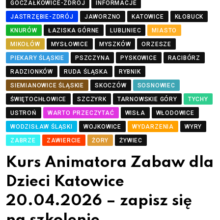
GOCZAŁKOWICE-ZDRÓJ
INFORMACJE
JASTRZĘBIE-ZDRÓJ
JAWORZNO
KATOWICE
KŁOBUCK
KNURÓW
ŁAZISKA GÓRNE
LUBLINIEC
MIASTO
MIKOŁÓW
MYSŁOWICE
MYSZKÓW
ORZESZE
PIEKARY ŚLĄSKIE
PSZCZYNA
PYSKOWICE
RACIBÓRZ
RADZIONKÓW
RUDA ŚLĄSKA
RYBNIK
SIEMIANOWICE ŚLĄSKIE
SKOCZÓW
SOSNOWIEC
ŚWIĘTOCHŁOWICE
SZCZYRK
TARNOWSKIE GÓRY
TYCHY
USTROŃ
WARTO PRZECZYTAĆ
WISŁA
WŁODOWICE
WODZISŁAW ŚLĄSKI
WOJKOWICE
WYDARZENIA
WYRY
ZABRZE
ZAWIERCIE
ŻORY
ŻYWIEC
Kurs Animatora Zabaw dla
Dzieci Katowice
20.04.2026 – zapisz się