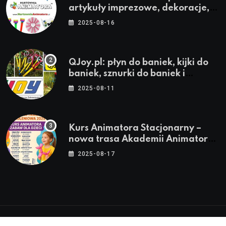
artykuły imprezowe, dekoracje,
stroje i akcesoria dla animatorów
2025-08-16
QJoy.pl: płyn do baniek, kijki do
baniek, sznurki do baniek i
zestawy do baniek
2025-08-11
Kurs Animatora Stacjonarny –
nowa trasa Akademii Animatora
– jesień 2025
2025-08-17
© 2024-2026 Twoje miasto. Twój Śląsk. Twoje