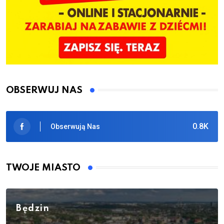
OBSERWUJ NAS
0.8K
Obserwują Nas
TWOJE MIASTO
Będzin