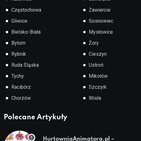
●
●
Częstochowa
Zawiercie
●
●
Gliwice
Sosnowiec
●
●
Bielsko-Biała
Mysłowice
●
●
Bytom
Żory
●
●
Rybnik
Cieszyn
●
●
Ruda Śląska
Ustroń
●
●
Tychy
Mikołów
●
●
Racibórz
Szczyrk
●
●
Chorzów
Wisła
Polecane Artykuły
HurtowniaAnimatora.pl –