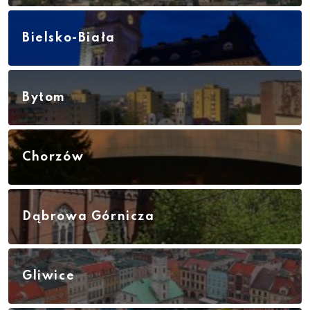
Bielsko-Biała
Bytom
Chorzów
Dąbrowa Górnicza
Gliwice