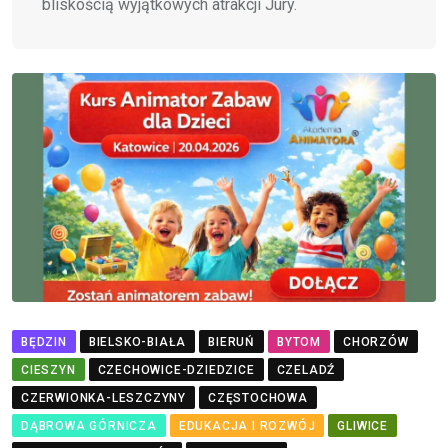
bliskością wyjątkowych atrakcji Jury.
BĘDZIN
BIELSKO-BIAŁA
BIERUŃ
BYTOM
CHORZÓW
CIESZYN
CZECHOWICE-DZIEDZICE
CZELADŹ
CZERWIONKA-LESZCZYNY
CZĘSTOCHOWA
DĄBROWA GÓRNICZA
EDUKACJA I ROZWÓJ
GLIWICE