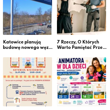
Katowice planują
7 Rzeczy, O Których
budowę nowego węzła
Warto Pamiętać Przed
przesiadkowego w
Remontem Mieszkania
Podlesiu