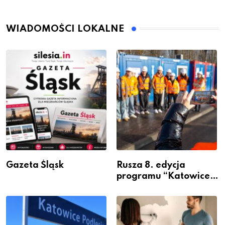
WIADOMOŚCI LOKALNE
Gazeta Śląsk
Rusza 8. edycja
programu “Katowice
Miastem Fachowców”
– nabór dla
przedsiębiorców