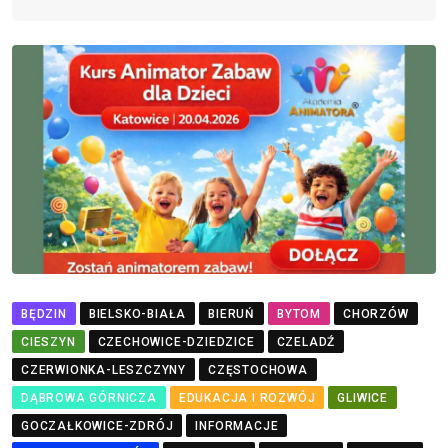
BĘDZIN
BIELSKO-BIAŁA
BIERUŃ
BYTOM
CHORZÓW
CIESZYN
CZECHOWICE-DZIEDZICE
CZELADŹ
CZERWIONKA-LESZCZYNY
CZĘSTOCHOWA
DĄBROWA GÓRNICZA
EDUKACJA I ROZWÓJ
GLIWICE
GOCZAŁKOWICE-ZDRÓJ
INFORMACJE