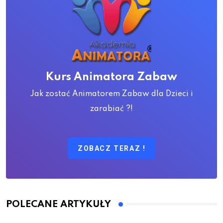
Kurs Animatora Zabaw
Jak zostać Animatorem Zabaw dla Dzieci i
zarabiać ?!
ZOBACZ TERAZ !
POLECANE ARTYKUŁY