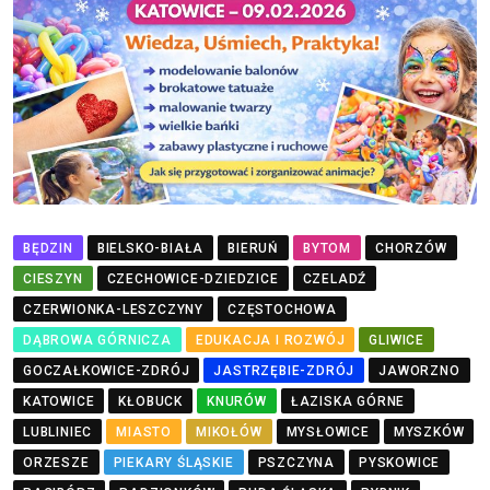
BĘDZIN
BIELSKO-BIAŁA
BIERUŃ
BYTOM
CHORZÓW
CIESZYN
CZECHOWICE-DZIEDZICE
CZELADŹ
CZERWIONKA-LESZCZYNY
CZĘSTOCHOWA
DĄBROWA GÓRNICZA
EDUKACJA I ROZWÓJ
GLIWICE
GOCZAŁKOWICE-ZDRÓJ
JASTRZĘBIE-ZDRÓJ
JAWORZNO
KATOWICE
KŁOBUCK
KNURÓW
ŁAZISKA GÓRNE
LUBLINIEC
MIASTO
MIKOŁÓW
MYSŁOWICE
MYSZKÓW
ORZESZE
PIEKARY ŚLĄSKIE
PSZCZYNA
PYSKOWICE