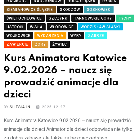
RACIBÓRZ
RADZIONKÓW
RUDA ŚLĄSKA
RYBNIK
SIEMIANOWICE ŚLĄSKIE
SKOCZÓW
SOSNOWIEC
ŚWIĘTOCHŁOWICE
SZCZYRK
TARNOWSKIE GÓRY
TYCHY
USTROŃ
WISŁA
WŁODOWICE
WODZISŁAW ŚLĄSKI
WOJKOWICE
WYDARZENIA
WYRY
ZABRZE
ZAWIERCIE
ŻORY
ŻYWIEC
Kurs Animatora Katowice
9.02.2026 – naucz się
prowadzić animacje dla
dzieci
BY
SILESIA.IN
2025-12-27
Kurs Animatora Katowice 9.02.2026 – naucz się prowadzić
animacje dla dzieci Animator dla dzieci odpowiada nie tylko
za dobrą zabawę, ale także za bezpieczeństwo