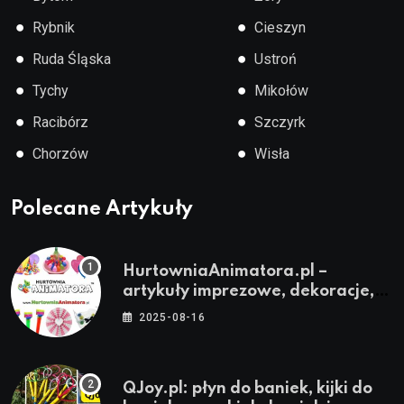
●
●
Rybnik
Cieszyn
●
●
Ruda Śląska
Ustroń
●
●
Tychy
Mikołów
●
●
Racibórz
Szczyrk
●
●
Chorzów
Wisła
Polecane Artykuły
HurtowniaAnimatora.pl –
artykuły imprezowe, dekoracje,
stroje i akcesoria dla animatorów
2025-08-16
QJoy.pl: płyn do baniek, kijki do