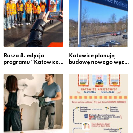
Rusza 8. edycja
Katowice planują
programu “Katowice
budowę nowego węzła
Miastem Fachowców”
przesiadkowego w
– nabór dla
Podlesiu
przedsiębiorców