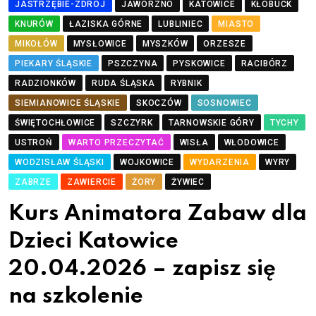
JASTRZĘBIE-ZDRÓJ
JAWORZNO
KATOWICE
KŁOBUCK
KNURÓW
ŁAZISKA GÓRNE
LUBLINIEC
MIASTO
MIKOŁÓW
MYSŁOWICE
MYSZKÓW
ORZESZE
PIEKARY ŚLĄSKIE
PSZCZYNA
PYSKOWICE
RACIBÓRZ
RADZIONKÓW
RUDA ŚLĄSKA
RYBNIK
SIEMIANOWICE ŚLĄSKIE
SKOCZÓW
SOSNOWIEC
ŚWIĘTOCHŁOWICE
SZCZYRK
TARNOWSKIE GÓRY
TYCHY
USTROŃ
WARTO PRZECZYTAĆ
WISŁA
WŁODOWICE
WODZISŁAW ŚLĄSKI
WOJKOWICE
WYDARZENIA
WYRY
ZABRZE
ZAWIERCIE
ŻORY
ŻYWIEC
Kurs Animatora Zabaw dla
Dzieci Katowice
20.04.2026 – zapisz się
na szkolenie