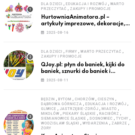
,
,
DLA DZIECI
EDUKACJA I ROZWÓJ
WARTO
,
PRZECZYTAĆ
ZAKUPY I PROMOCJE
HurtowniaAnimatora.pl –
artykuły imprezowe, dekoracje,
stroje i akcesoria dla animatorów
2025-08-16
,
,
,
DLA DZIECI
FIRMY
WARTO PRZECZYTAĆ
ZAKUPY I PROMOCJE
QJoy.pl: płyn do baniek, kijki do
baniek, sznurki do baniek i
zestawy do baniek
2025-08-11
,
,
,
,
BĘDZIN
BYTOM
CHORZÓW
CIESZYN
,
,
DĄBROWA GÓRNICZA
EDUKACJA I ROZWÓJ
,
,
,
GLIWICE
JASTRZĘBIE-ZDRÓJ
MIASTO
,
,
,
MIKOŁÓW
PIEKARY ŚLĄSKIE
RACIBÓRZ
,
,
,
SIEMIANOWICE ŚLĄSKIE
SOSNOWIEC
TYCHY
,
,
,
WODZISŁAW ŚLĄSKI
WYDARZENIA
ZABRZE
ŻORY