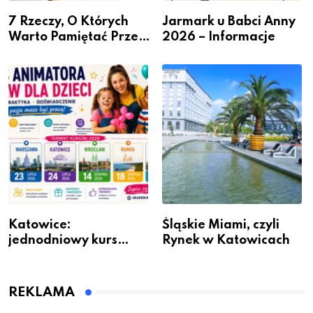
7 Rzeczy, O Których
Jarmark u Babci Anny
Warto Pamiętać Przed
2026 – Informacje
Remontem Mieszkania
Katowice:
Śląskie Miami, czyli
jednodniowy kurs
Rynek w Katowicach
przygotuje do pracy
animatora zabaw dla
dzieci
REKLAMA