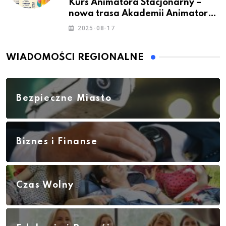
Kurs Animatora Stacjonarny –
nowa trasa Akademii Animatora
– jesień 2025
2025-08-17
WIADOMOŚCI REGIONALNE
Bezpieczne Miasto
Biznes i Finanse
Czas Wolny