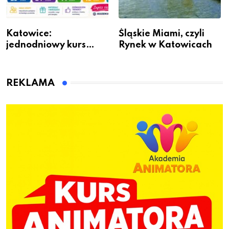
Katowice:
Śląskie Miami, czyli
jednodniowy kurs
Rynek w Katowicach
przygotuje do pracy
animatora zabaw dla
dzieci
REKLAMA