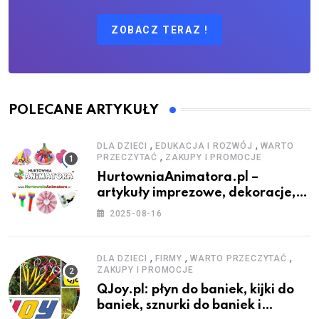
ZOBACZ TERAZ !
POLECANE ARTYKUŁY
,
,
DLA DZIECI
EDUKACJA I ROZWÓJ
WARTO
,
PRZECZYTAĆ
ZAKUPY I PROMOCJE
HurtowniaAnimatora.pl –
artykuły imprezowe, dekoracje,
stroje i akcesoria dla animatorów
2025-08-16
,
,
,
DLA DZIECI
FIRMY
WARTO PRZECZYTAĆ
ZAKUPY I PROMOCJE
QJoy.pl: płyn do baniek, kijki do
baniek, sznurki do baniek i