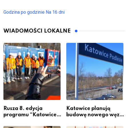
Godzina po godzinie
Na 16 dni
WIADOMOŚCI LOKALNE
Rusza 8. edycja
Katowice planują
programu “Katowice
budowę nowego węzła
Miastem Fachowców”
przesiadkowego w
– nabór dla
Podlesiu