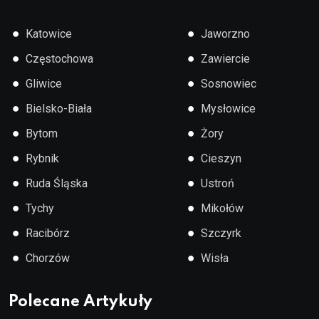
●
●
Katowice
Jaworzno
●
●
Częstochowa
Zawiercie
●
●
Gliwice
Sosnowiec
●
●
Bielsko-Biała
Mysłowice
●
●
Bytom
Żory
●
●
Rybnik
Cieszyn
●
●
Ruda Śląska
Ustroń
●
●
Tychy
Mikołów
●
●
Racibórz
Szczyrk
●
●
Chorzów
Wisła
Polecane Artykuły