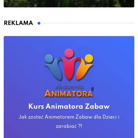
REKLAMA
Kurs Animatora Zabaw
Jak zostać Animatorem Zabaw dla Dzieci i
zarabiać ?!