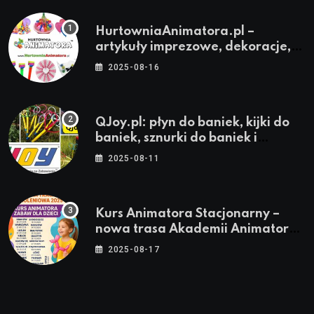
HurtowniaAnimatora.pl –
artykuły imprezowe, dekoracje,
stroje i akcesoria dla animatorów
2025-08-16
QJoy.pl: płyn do baniek, kijki do
baniek, sznurki do baniek i
zestawy do baniek
2025-08-11
Kurs Animatora Stacjonarny –
nowa trasa Akademii Animatora
– jesień 2025
2025-08-17