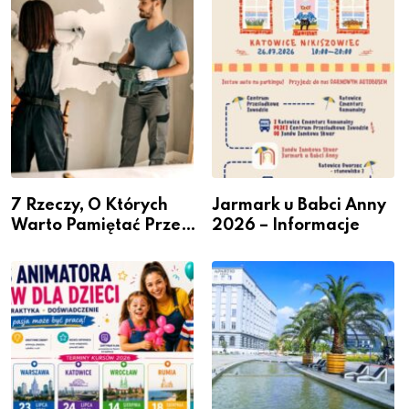
– nabór dla
Podlesiu
przedsiębiorców
7 Rzeczy, O Których
Jarmark u Babci Anny
Warto Pamiętać Przed
2026 – Informacje
Remontem Mieszkania