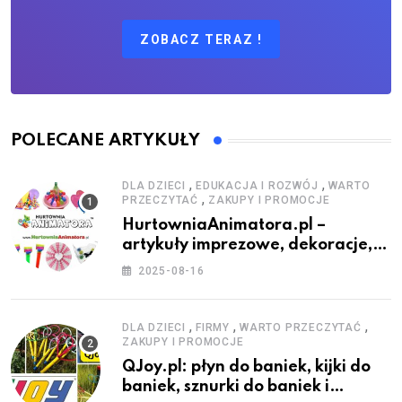
ZOBACZ TERAZ !
POLECANE ARTYKUŁY
,
,
DLA DZIECI
EDUKACJA I ROZWÓJ
WARTO
,
PRZECZYTAĆ
ZAKUPY I PROMOCJE
HurtowniaAnimatora.pl –
artykuły imprezowe, dekoracje,
stroje i akcesoria dla animatorów
2025-08-16
,
,
,
DLA DZIECI
FIRMY
WARTO PRZECZYTAĆ
ZAKUPY I PROMOCJE
QJoy.pl: płyn do baniek, kijki do
baniek, sznurki do baniek i