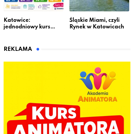
Katowice:
Śląskie Miami, czyli
jednodniowy kurs
Rynek w Katowicach
przygotuje do pracy
animatora zabaw dla
dzieci
REKLAMA