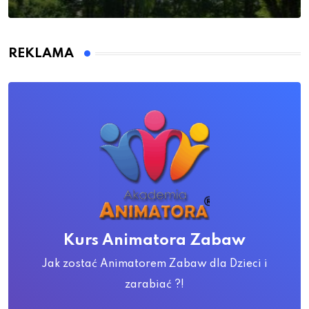
REKLAMA
Kurs Animatora Zabaw
Jak zostać Animatorem Zabaw dla Dzieci i
zarabiać ?!