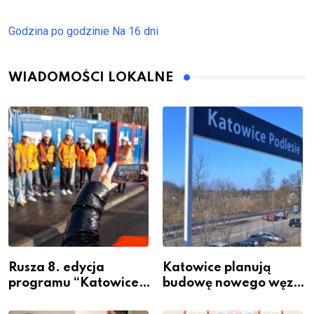
Godzina po godzinie
Na 16 dni
WIADOMOŚCI LOKALNE
Rusza 8. edycja
Katowice planują
programu “Katowice
budowę nowego węzła
Miastem Fachowców”
przesiadkowego w