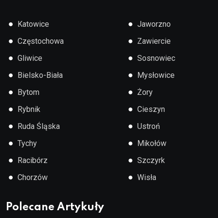
●
●
Katowice
Jaworzno
●
●
Częstochowa
Zawiercie
●
●
Gliwice
Sosnowiec
●
●
Bielsko-Biała
Mysłowice
●
●
Bytom
Żory
●
●
Rybnik
Cieszyn
●
●
Ruda Śląska
Ustroń
●
●
Tychy
Mikołów
●
●
Racibórz
Szczyrk
●
●
Chorzów
Wisła
Polecane Artykuły