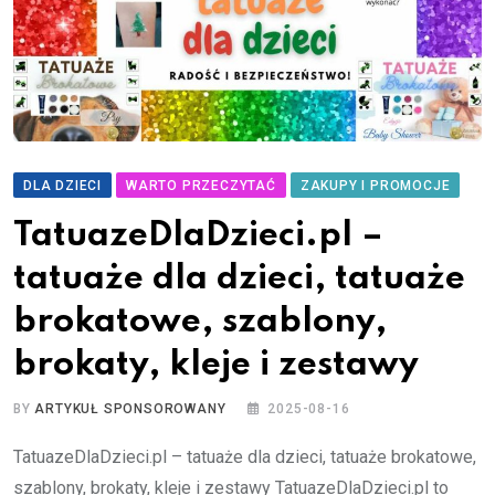
DLA DZIECI
WARTO PRZECZYTAĆ
ZAKUPY I PROMOCJE
TatuazeDlaDzieci.pl –
tatuaże dla dzieci, tatuaże
brokatowe, szablony,
brokaty, kleje i zestawy
BY
ARTYKUŁ SPONSOROWANY
2025-08-16
TatuazeDlaDzieci.pl – tatuaże dla dzieci, tatuaże brokatowe,
szablony, brokaty, kleje i zestawy TatuazeDlaDzieci.pl to