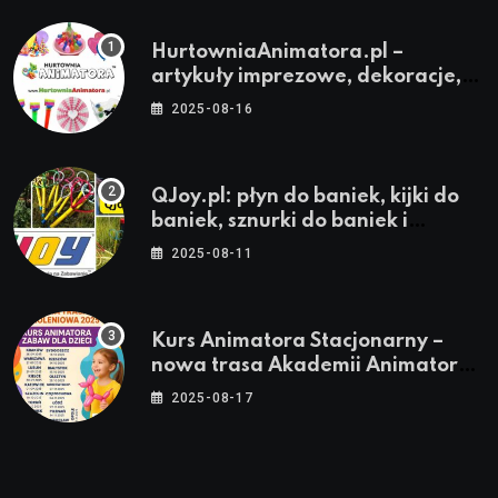
HurtowniaAnimatora.pl –
artykuły imprezowe, dekoracje,
stroje i akcesoria dla animatorów
2025-08-16
QJoy.pl: płyn do baniek, kijki do
baniek, sznurki do baniek i
zestawy do baniek
2025-08-11
Kurs Animatora Stacjonarny –
nowa trasa Akademii Animatora
– jesień 2025
2025-08-17