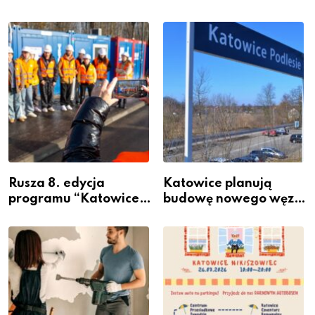
Rusza 8. edycja
Katowice planują
programu “Katowice
budowę nowego węzła
Miastem Fachowców”
przesiadkowego w
– nabór dla
Podlesiu
przedsiębiorców