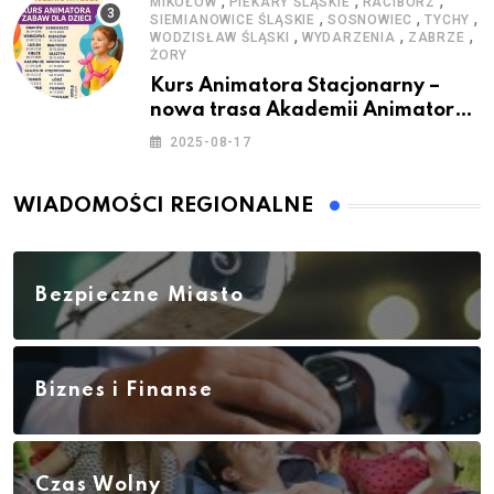
,
,
,
MIKOŁÓW
PIEKARY ŚLĄSKIE
RACIBÓRZ
,
,
,
SIEMIANOWICE ŚLĄSKIE
SOSNOWIEC
TYCHY
,
,
,
WODZISŁAW ŚLĄSKI
WYDARZENIA
ZABRZE
ŻORY
Kurs Animatora Stacjonarny –
nowa trasa Akademii Animatora
– jesień 2025
2025-08-17
WIADOMOŚCI REGIONALNE
Bezpieczne Miasto
Biznes i Finanse
Czas Wolny