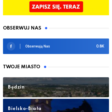
OBSERWUJ NAS
0.8K
Obserwują Nas
TWOJE MIASTO
Będzin
Bielsko-Biała