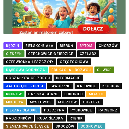
BĘDZIN
BIELSKO-BIAŁA
BIERUŃ
BYTOM
CHORZÓW
CIESZYN
CZECHOWICE-DZIEDZICE
CZELADŹ
CZERWIONKA-LESZCZYNY
CZĘSTOCHOWA
DĄBROWA GÓRNICZA
EDUKACJA I ROZWÓJ
GLIWICE
GOCZAŁKOWICE-ZDRÓJ
INFORMACJE
JASTRZĘBIE-ZDRÓJ
JAWORZNO
KATOWICE
KŁOBUCK
KNURÓW
ŁAZISKA GÓRNE
LUBLINIEC
MIASTO
MIKOŁÓW
MYSŁOWICE
MYSZKÓW
ORZESZE
PIEKARY ŚLĄSKIE
PSZCZYNA
PYSKOWICE
RACIBÓRZ
RADZIONKÓW
RUDA ŚLĄSKA
RYBNIK
SIEMIANOWICE ŚLĄSKIE
SKOCZÓW
SOSNOWIEC