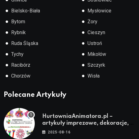
●
●
Bielsko-Biała
Mysłowice
●
●
Bytom
Żory
●
●
Rybnik
Cieszyn
●
●
Ruda Śląska
Ustroń
●
●
Tychy
Mikołów
●
●
Racibórz
Szczyrk
●
●
Chorzów
Wisła
Polecane Artykuły
HurtowniaAnimatora.pl –
artykuły imprezowe, dekoracje,
stroje i akcesoria dla animatorów
2025-08-16