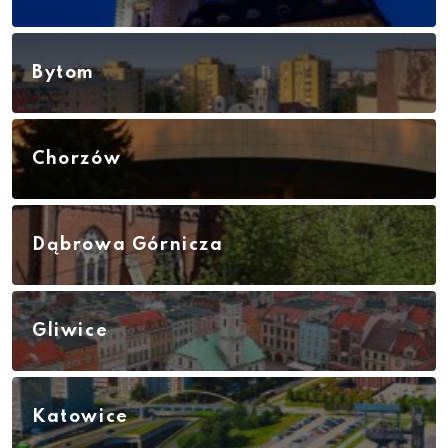
Bytom
Chorzów
Dąbrowa Górnicza
Gliwice
Katowice