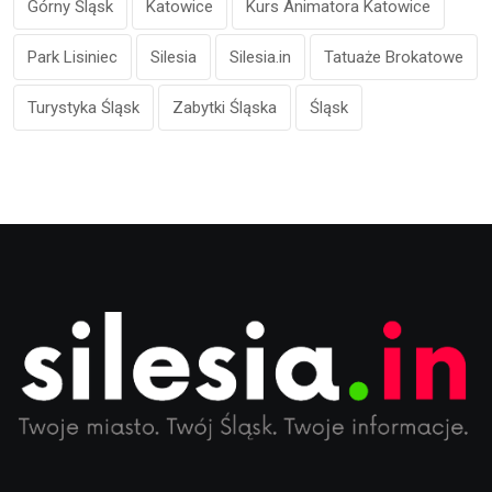
Górny Śląsk
Katowice
Kurs Animatora Katowice
Park Lisiniec
Silesia
Silesia.in
Tatuaże Brokatowe
Turystyka Śląsk
Zabytki Śląska
Śląsk