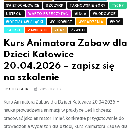
ŚWIĘTOCHŁOWICE
SZCZYRK
TARNOWSKIE GÓRY
TYCHY
USTROŃ
WARTO PRZECZYTAĆ
WISŁA
WŁODOWICE
WODZISŁAW ŚLĄSKI
WOJKOWICE
WYDARZENIA
WYRY
ZABRZE
ZAWIERCIE
ŻORY
ŻYWIEC
Kurs Animatora Zabaw dla
Dzieci Katowice
20.04.2026 – zapisz się
na szkolenie
BY
SILESIA.IN
2026-02-17
Kurs Animatora Zabaw dla Dzieci Katowice 20.04.2026 –
nauka prowadzenia animacji w praktyce Jeśli chcesz
pracować jako animator i mieć konkretne przygotowanie do
prowadzenia wydarzeń dla dzieci, Kurs Animatora Zabaw dla