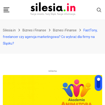
Skip
to
content
Silesia.in
Biznes i Finanse
Biznes i Finanse
FastTony,
freelancer czy agencja marketingowa? Co wybrać dla firmy na
Śląsku?
reklama