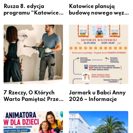
Rusza 8. edycja
Katowice planują
programu “Katowice
budowę nowego węzła
Miastem Fachowców”
przesiadkowego w
– nabór dla
Podlesiu
przedsiębiorców
7 Rzeczy, O Których
Jarmark u Babci Anny
Warto Pamiętać Przed
2026 – Informacje
Remontem Mieszkania