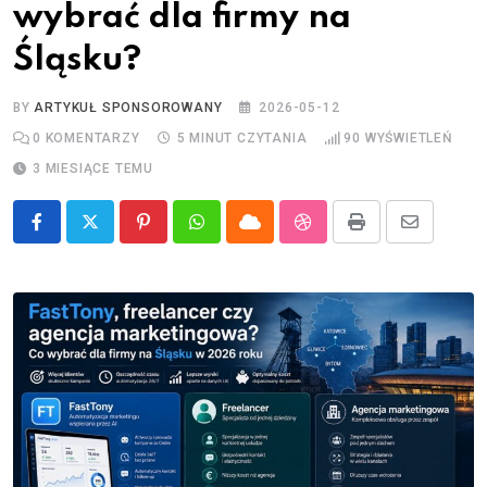
wybrać dla firmy na
Śląsku?
BY
ARTYKUŁ SPONSOROWANY
2026-05-12
0
KOMENTARZY
5 MINUT CZYTANIA
90
WYŚWIETLEŃ
3 MIESIĄCE TEMU
Pinterest
Whatsapp
Cloud
StumbleUpon
Print
Share
via
Email