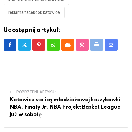
reklama facebook katowice
Udostępnij artykuł:
Pinterest
Whatsapp
Cloud
StumbleUpon
Print
Share
via
Email
POPRZEDNI ARTYKUŁ
Katowice stolicą młodzieżowej koszykówki
NBA. Finały Jr. NBA Projekt Basket League
już w sobotę