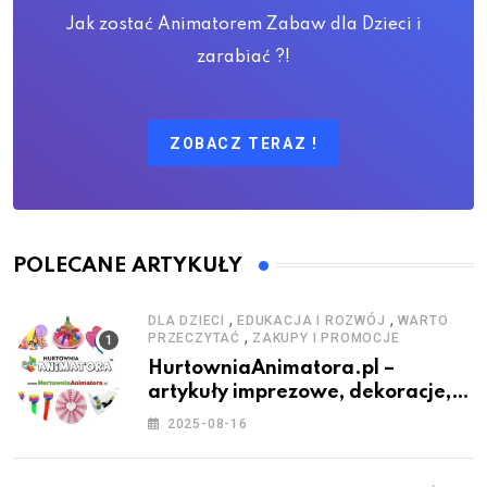
Jak zostać Animatorem Zabaw dla Dzieci i
zarabiać ?!
ZOBACZ TERAZ !
POLECANE ARTYKUŁY
,
,
DLA DZIECI
EDUKACJA I ROZWÓJ
WARTO
,
PRZECZYTAĆ
ZAKUPY I PROMOCJE
HurtowniaAnimatora.pl –
artykuły imprezowe, dekoracje,
stroje i akcesoria dla animatorów
2025-08-16