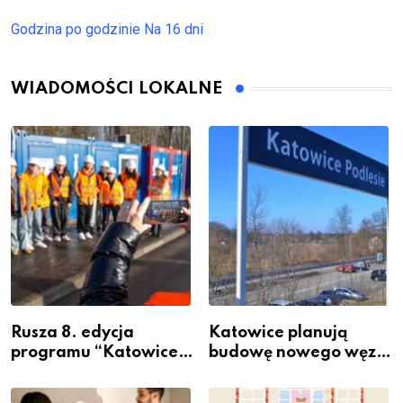
Godzina po godzinie
Na 16 dni
WIADOMOŚCI LOKALNE
Rusza 8. edycja
Katowice planują
programu “Katowice
budowę nowego węzła
Miastem Fachowców”
przesiadkowego w
– nabór dla
Podlesiu