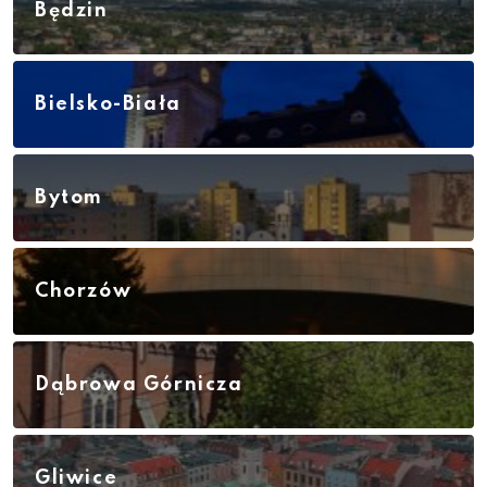
Będzin
Bielsko-Biała
Bytom
Chorzów
Dąbrowa Górnicza
Gliwice