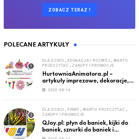
ZOBACZ TERAZ !
POLECANE ARTYKUŁY
,
,
DLA DZIECI
EDUKACJA I ROZWÓJ
WARTO
,
PRZECZYTAĆ
ZAKUPY I PROMOCJE
HurtowniaAnimatora.pl –
artykuły imprezowe, dekoracje,
stroje i akcesoria dla animatorów
2025-08-16
,
,
,
DLA DZIECI
FIRMY
WARTO PRZECZYTAĆ
ZAKUPY I PROMOCJE
QJoy.pl: płyn do baniek, kijki do
baniek, sznurki do baniek i
zestawy do baniek