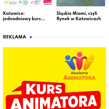
Katowice:
Śląskie Miami, czyli
jednodniowy kurs
Rynek w Katowicach
przygotuje do pracy
animatora zabaw dla
dzieci
REKLAMA