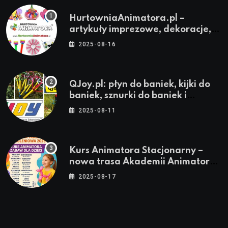
HurtowniaAnimatora.pl –
artykuły imprezowe, dekoracje,
stroje i akcesoria dla animatorów
2025-08-16
QJoy.pl: płyn do baniek, kijki do
baniek, sznurki do baniek i
zestawy do baniek
2025-08-11
Kurs Animatora Stacjonarny –
nowa trasa Akademii Animatora
– jesień 2025
2025-08-17