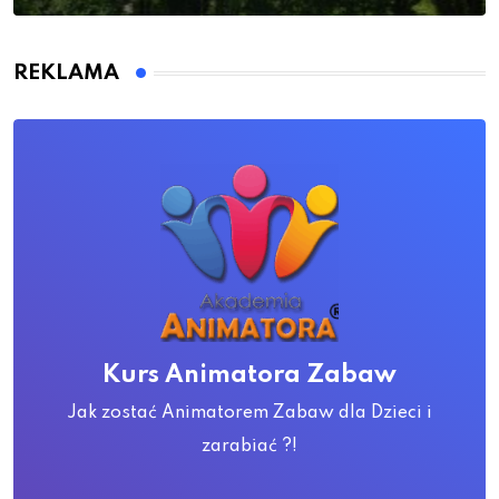
REKLAMA
Kurs Animatora Zabaw
Jak zostać Animatorem Zabaw dla Dzieci i
zarabiać ?!