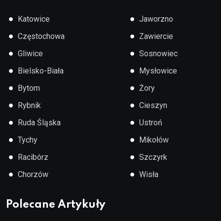
●
●
Katowice
Jaworzno
●
●
Częstochowa
Zawiercie
●
●
Gliwice
Sosnowiec
●
●
Bielsko-Biała
Mysłowice
●
●
Bytom
Żory
●
●
Rybnik
Cieszyn
●
●
Ruda Śląska
Ustroń
●
●
Tychy
Mikołów
●
●
Racibórz
Szczyrk
●
●
Chorzów
Wisła
Polecane Artykuły